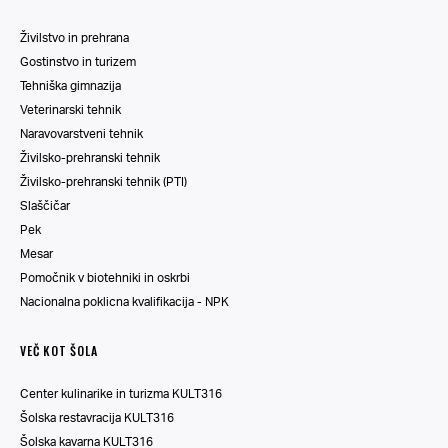
Živilstvo in prehrana
Gostinstvo in turizem
Tehniška gimnazija
Veterinarski tehnik
Naravovarstveni tehnik
Živilsko-prehranski tehnik
Živilsko-prehranski tehnik (PTI)
Slaščičar
Pek
Mesar
Pomočnik v biotehniki in oskrbi
Nacionalna poklicna kvalifikacija - NPK
VEČ KOT ŠOLA
Center kulinarike in turizma KULT316
Šolska restavracija KULT316
Šolska kavarna KULT316