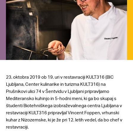
23. oktobra 2019 ob 19. uri v restavraciji KULT316 (BIC
Ljubljana, Center kulinarike in turizma KULT316) na
Prušnikovi ulici 74 v Šentvidu v Ljubljani pripravljamo
Mediteransko kuhinjo in 5-hodni meni, ki ga bo skupaj s
študenti Biotehniškega izobraževalnega centra Ljubljana v
restavraciji KULT316 pripravljal Vincent Foppen, vrhunski
kuhar z Nizozemske, ki je že pri 12. letih vedel, da bo chef v
restavraciji.