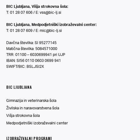
BIC Ljubljana, Višja strokovna šola:
T: 01 28 07 606 / E:
vss@bic-lj.si
BIC Ljubljana, Medpodjetniški izobraževalni center:
T: 01 28 07 609 / E:
mic@bic-lj.si
Davčna številka: SI 95277145
Matična številka: 5084571000
TRR: 01100 – 6030699941 pri UJP
IBAN: SI56 0110 0603 0699 941
SWIFT/BIC: BSLJSI2X
BIC LJUBLJANA
Gimnazija in veterinarska šola
Živilska in naravovarstvena šola
Višja strokovna šola
Medpodjetniški izobraževalni center
IZOBRAŽEVALNI PROGRAMI