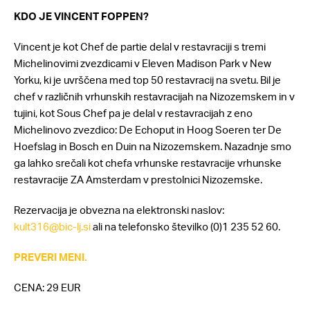
KDO JE VINCENT FOPPEN?
Vincent je kot Chef de partie delal v restavraciji s tremi
Michelinovimi zvezdicami v Eleven Madison Park v New
Yorku, ki je uvrščena med top 50 restavracij na svetu. Bil je
chef v različnih vrhunskih restavracijah na Nizozemskem in v
tujini, kot Sous Chef pa je delal v restavracijah z eno
Michelinovo zvezdico: De Echoput in Hoog Soeren ter De
Hoefslag in Bosch en Duin na Nizozemskem. Nazadnje smo
ga lahko srečali kot chefa vrhunske restavracije vrhunske
restavracije ZA Amsterdam v prestolnici Nizozemske.
Rezervacija je obvezna na elektronski naslov:
kult316@bic-lj.si
ali na telefonsko številko (0)1 235 52 60.
PREVERI MENI.
CENA: 29 EUR