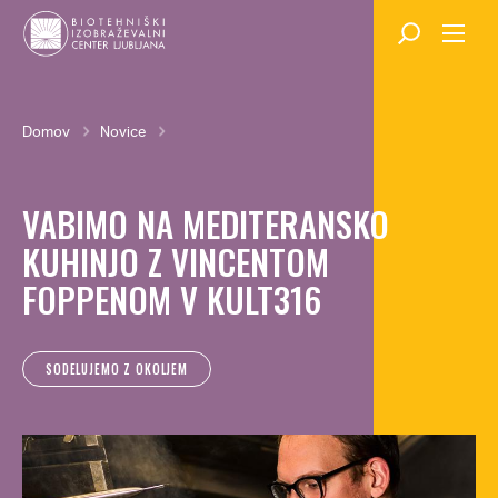
Skok
na
glavno
vsebino
Breadcrumb
Domov
Novice
VABIMO NA MEDITERANSKO
KUHINJO Z VINCENTOM
FOPPENOM V KULT316
SODELUJEMO Z OKOLJEM