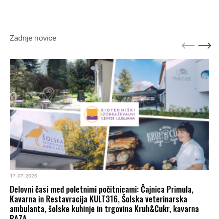
Zadnje novice
17. 07. 2026
Delovni časi med poletnimi počitnicami: Čajnica Primula,
Kavarna in Restavracija KULT316, Šolska veterinarska
ambulanta, šolske kuhinje in trgovina Kruh&Cukr, kavarna
BAZA