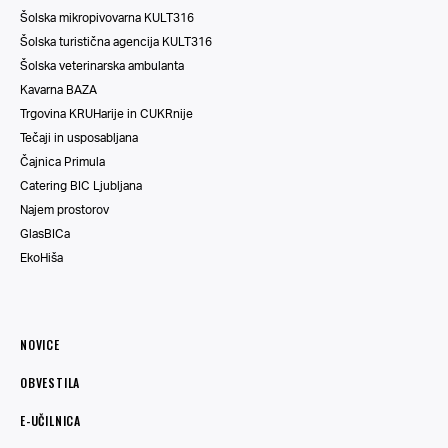
Šolska mikropivovarna KULT316
Šolska turistična agencija KULT316
Šolska veterinarska ambulanta
Kavarna BAZA
Trgovina KRUHarije in CUKRnije
Tečaji in usposabljana
Čajnica Primula
Catering BIC Ljubljana
Najem prostorov
GlasBICa
EkoHiša
NOVICE
OBVESTILA
E-UČILNICA