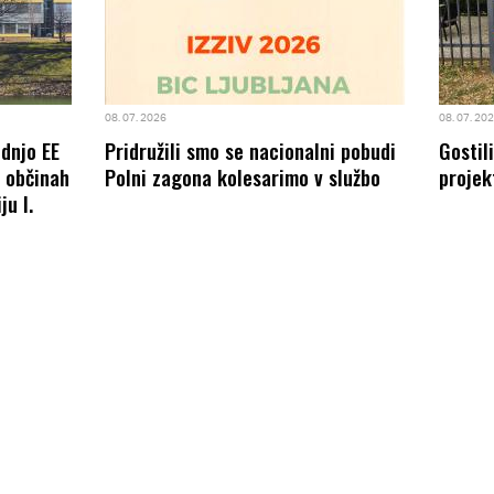
08. 07. 2026
08. 07. 20
odnjo EE
Pridružili smo se nacionalni pobudi
Gostil
8 občinah
Polni zagona kolesarimo v službo
projek
ju I.