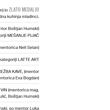
ZLATO MEDALJO
n) in
dna kuhinja mladinci.
tor Boštjan Humski)
goriji MEŠANJE PIJAČ
ntorica Neli Selan)
 kategoriji LATTE ART
TREŽBA KAVE, (mentor
entorica Eva Bogdan)
VIN (mentorica mag.
lić, Boštjan Humski)
mski, so mentor Luka