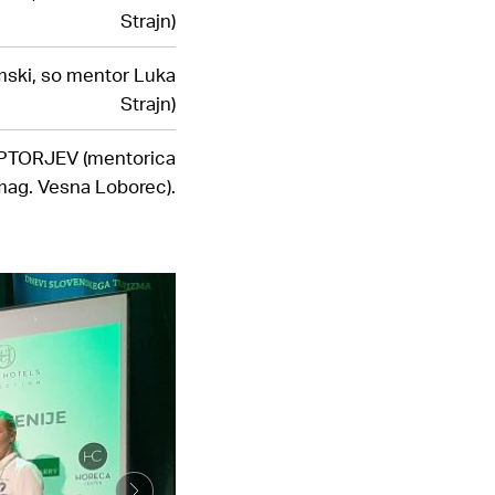
Strajn)
mski, so mentor Luka
Strajn)
EPTORJEV (mentorica
mag. Vesna Loborec).