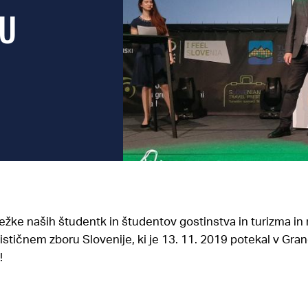
RU
žke naših študentk in študentov gostinstva in turizma in 
ističnem zboru Slovenije, ki je 13. 11. 2019 potekal v Gra
!