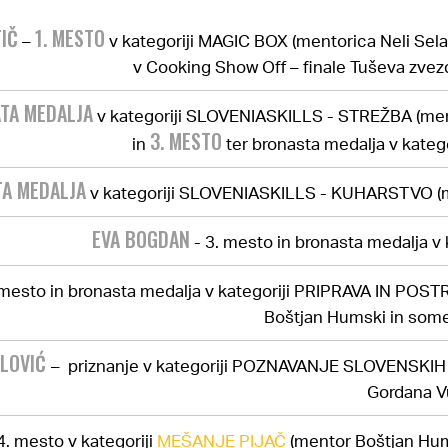
TIČ
1. MESTO
–
v kategoriji MAGIC BOX (mentorica Neli Sela
v Cooking Show Off – finale Tuševa zvez
ATA MEDALJA
v kategoriji SLOVENIASKILLS - STREŽBA (men
3. MESTO
in
ter bronasta medalja v kate
TA MEDALJA
v kategoriji SLOVENIASKILLS - KUHARSTVO (me
EVA BOGDAN
- 3. mesto in bronasta medalja v
 mesto in bronasta medalja v kategoriji PRIPRAVA IN POS
Boštjan Humski in som
ILOVIĆ
– priznanje v kategoriji POZNAVANJE SLOVENSKIH 
Gordana Vu
4. mesto v kategoriji
MEŠANJE PIJAČ
(mentor Boštjan Hu