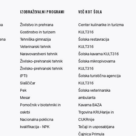
IZOBRAŽEVALNI PROGRAMI
VEČ KOT ŠOLA
ka
Živilstvo in prehrana
Center kulinarike in turizma
Gostinstvo in turizem
KULT316
vena
Tehniška gimnazija
Šolska restavracija
Veterinarski tehnik
KULT316
Naravovarstveni tehnik
Šolska kavarna KULT316
Živilsko-prehranski tehnik
Šolska mikropivovarna
Živilsko-prehranski tehnik
KULT316
(PTI)
Šolska turistična agencija
Slaščičar
KULT316
Pek
Šolska veterinarska
Mesar
ambulanta
Pomočnik v biotehniki in
Kavarna BAZA
oskrbi
Trgovina KRUHarije in
Nacionalna poklicna
CUKRnije
kvalifikacija - NPK
Tečaji in usposabljana
Čajnica Primula