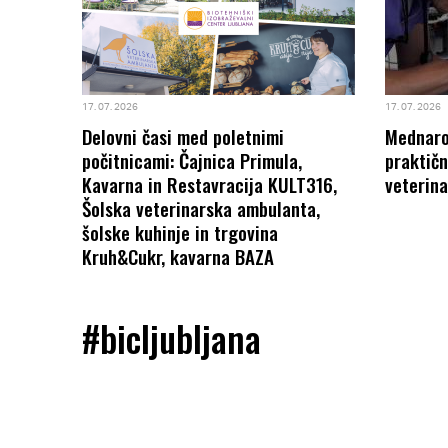
1 NA
17. 07. 2026
17. 07. 2026
Delovni časi med poletnimi
Mednarod
počitnicami: Čajnica Primula,
praktičn
Kavarna in Restavracija KULT316,
veterina
Šolska veterinarska ambulanta,
šolske kuhinje in trgovina
Kruh&Cukr, kavarna BAZA
#bicljubljana