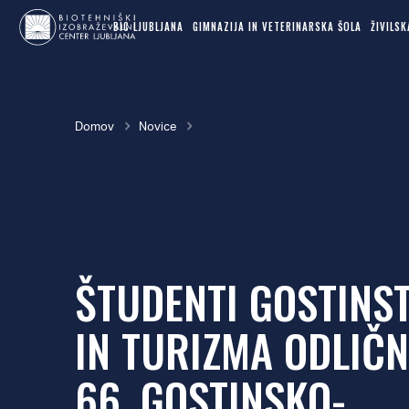
MAIN
Skok
NAVIGATION
BIC LJUBLJANA
GIMNAZIJA IN VETERINARSKA ŠOLA
ŽIVILS
na
glavno
vsebino
Breadcrumb
Domov
Novice
ŠTUDENTI GOSTINS
IN TURIZMA ODLIČN
66. GOSTINSKO-