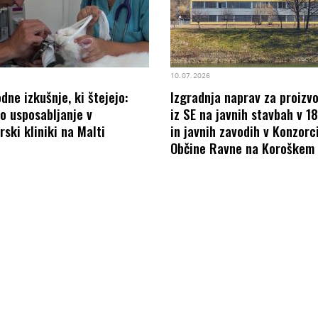
10. 07. 2026
ne izkušnje, ki štejejo:
Izgradnja naprav za proizv
o usposabljanje v
iz SE na javnih stavbah v 1
rski kliniki na Malti
in javnih zavodih v Konzorci
Občine Ravne na Koroškem