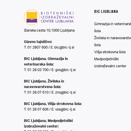
BIC LJUBLJANA
Gimnazija in veterinars
Ižanska cesta 10,1000 Ljubljana
šola
Živilska in naravovarst
Glavno tajništvo:
šola
T: 01 2807 600 / E:
bic@bic-lj.si
Višja strokovna šola
BIC Ljubljana, Gimnazija in
Medpodjetniški
veterinarska šola:
izobraževalni center
T: 01 28 03 700 / E:
gvs@bic-lj.si
BIC Ljubljana, Živilska in
naravovarstvena šola:
T: 01 28 07 610 / E:
zns@bic-lj.si
BIC Ljubljana, Višja strokovna šola:
T: 01 28 07 606 / E:
vss@bic-lj.si
BIC Ljubljana, Medpodjetniški
izobraževalni center: