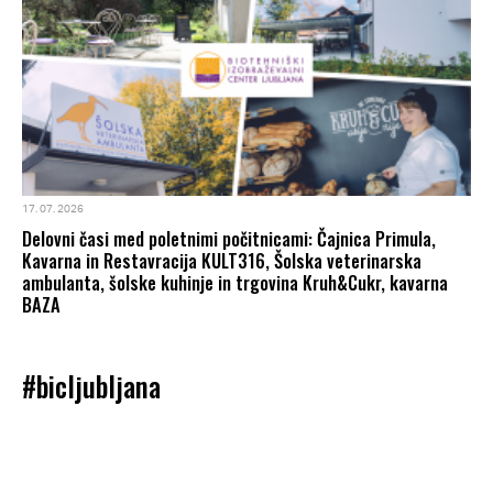
17. 07. 2026
Delovni časi med poletnimi počitnicami: Čajnica Primula,
Kavarna in Restavracija KULT316, Šolska veterinarska
ambulanta, šolske kuhinje in trgovina Kruh&Cukr, kavarna
BAZA
#bicljubljana