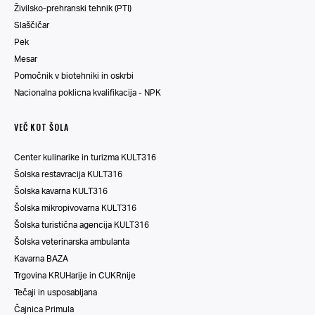
Živilsko-prehranski tehnik (PTI)
Slaščičar
Pek
Mesar
Pomočnik v biotehniki in oskrbi
Nacionalna poklicna kvalifikacija - NPK
VEČ KOT ŠOLA
Center kulinarike in turizma KULT316
Šolska restavracija KULT316
Šolska kavarna KULT316
Šolska mikropivovarna KULT316
Šolska turistična agencija KULT316
Šolska veterinarska ambulanta
Kavarna BAZA
Trgovina KRUHarije in CUKRnije
Tečaji in usposabljana
Čajnica Primula