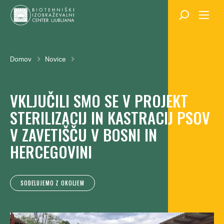
Skok
na
glavno
vsebino
Breadcrumb
Domov
Novice
VKLJUČILI SMO SE V PROJEKT
STERILIZACIJ IN KASTRACIJ PSOV
V ZAVETIŠČU V BOSNI IN
HERCEGOVINI
SODELUJEMO Z OKOLJEM