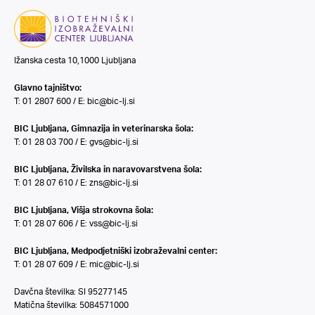
Ižanska cesta 10,1000 Ljubljana
Glavno tajništvo:
T: 01 2807 600 / E:
bic@bic-lj.si
BIC Ljubljana, Gimnazija in veterinarska šola:
T: 01 28 03 700 / E:
gvs@bic-lj.si
BIC Ljubljana, Živilska in naravovarstvena šola:
T: 01 28 07 610 / E:
zns@bic-lj.si
BIC Ljubljana, Višja strokovna šola:
T: 01 28 07 606 / E:
vss@bic-lj.si
BIC Ljubljana, Medpodjetniški izobraževalni center:
T: 01 28 07 609 / E:
mic@bic-lj.si
Davčna številka: SI 95277145
Matična številka: 5084571000