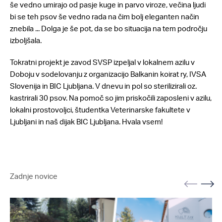
še vedno umirajo od pasje kuge in parvo viroze, večina ljudi
bi se teh psov še vedno rada na čim bolj eleganten način
znebila ... Dolga je še pot, da se bo situacija na tem področju
izboljšala.
Tokratni projekt je zavod SVSP izpeljal v lokalnem azilu v
Doboju v sodelovanju z organizacijo Balkanin koirat ry, IVSA
Slovenija in BIC Ljubljana. V dnevu in pol so sterilizirali oz.
kastrirali 30 psov. Na pomoč so jim priskočili zaposleni v azilu,
lokalni prostovoljci, študentka Veterinarske fakultete v
Ljubljani in naš dijak BIC Ljubljana. Hvala vsem!
Zadnje novice