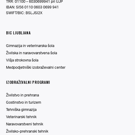
TRR: 01100 – 6030699941 pri UJP
IBAN: SI56 0110 0603 0699 941
SWIFT/BIC: BSLJSI2X
BIC LJUBLJANA
Gimnazija in veterinarska šola
Živilska in naravovarstvena šola
Višja strokovna šola
Medpodjetniški izobraževalni center
IZOBRAŽEVALNI PROGRAMI
Živilstvo in prehrana
Gostinstvo in turizem
Tehniška gimnazija
Veterinarski tehnik
Naravovarstveni tehnik
Živilsko-prehranski tehnik