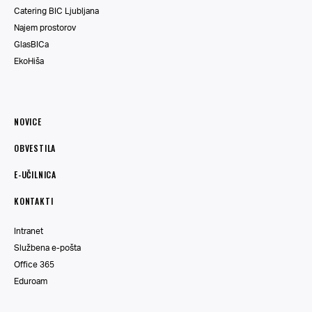
Catering BIC Ljubljana
Najem prostorov
GlasBICa
EkoHiša
NOVICE
OBVESTILA
E-UČILNICA
KONTAKTI
Intranet
Službena e-pošta
Office 365
Eduroam