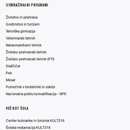
IZOBRAŽEVALNI PROGRAMI
Živilstvo in prehrana
Gostinstvo in turizem
Tehniška gimnazija
Veterinarski tehnik
Naravovarstveni tehnik
Živilsko-prehranski tehnik
Živilsko-prehranski tehnik (PTI)
Slaščičar
Pek
Mesar
Pomočnik v biotehniki in oskrbi
Nacionalna poklicna kvalifikacija - NPK
VEČ KOT ŠOLA
Center kulinarike in turizma KULT316
Šolska restavracija KULT316