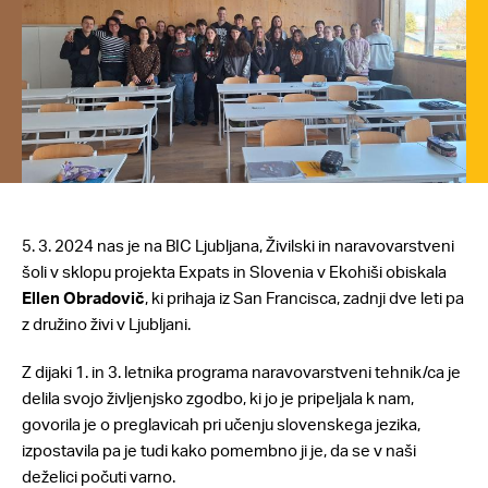
5. 3. 2024 nas je na BIC Ljubljana, Živilski in naravovarstveni
šoli v sklopu projekta Expats in Slovenia v Ekohiši obiskala
Ellen Obradovič
, ki prihaja iz San Francisca, zadnji dve leti pa
z družino živi v Ljubljani.
Z dijaki 1. in 3. letnika programa naravovarstveni tehnik/ca je
delila svojo življenjsko zgodbo, ki jo je pripeljala k nam,
govorila je o preglavicah pri učenju slovenskega jezika,
izpostavila pa je tudi kako pomembno ji je, da se v naši
deželici počuti varno.