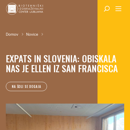
Skok
na
glavno
vsebino
Breadcrumb
Domov
Novice
EXPATS IN SLOVENIA: OBISKALA
NAS JE ELLEN IZ SAN FRANCISCA
NA ŠOLI SE DOGAJA