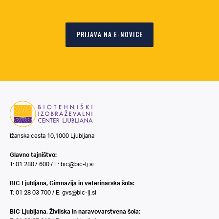
PRIJAVA NA E-NOVICE
Ižanska cesta 10,1000 Ljubljana
Glavno tajništvo:
T: 01 2807 600 / E:
bic@bic-lj.si
BIC Ljubljana, Gimnazija in veterinarska šola:
T: 01 28 03 700 / E:
gvs@bic-lj.si
BIC Ljubljana, Živilska in naravovarstvena šola: