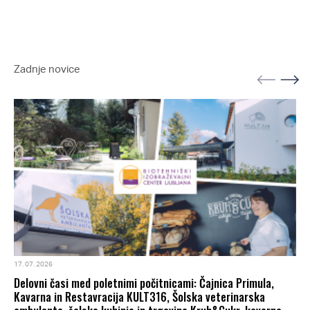
Zadnje novice
17. 07. 2026
Delovni časi med poletnimi počitnicami: Čajnica Primula,
Kavarna in Restavracija KULT316, Šolska veterinarska