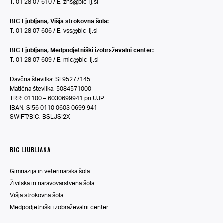
T: 01 28 07 610 / E:
zns@bic-lj.si
BIC Ljubljana, Višja strokovna šola:
T: 01 28 07 606 / E:
vss@bic-lj.si
BIC Ljubljana, Medpodjetniški izobraževalni center:
T: 01 28 07 609 / E:
mic@bic-lj.si
Davčna številka: SI 95277145
Matična številka: 5084571000
TRR: 01100 – 6030699941 pri UJP
IBAN: SI56 0110 0603 0699 941
SWIFT/BIC: BSLJSI2X
BIC LJUBLJANA
Gimnazija in veterinarska šola
Živilska in naravovarstvena šola
Višja strokovna šola
Medpodjetniški izobraževalni center