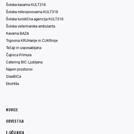
Šolska kavarna KULT316
Šolska mikropivovarna KULT316
Šolska turistična agencija KULT316
Šolska veterinarska ambulanta
Kavarna BAZA
Trgovina KRUHarije in CUKRnije
Tečaji in usposabljana
Čajnica Primula
Catering BIC Ljubljana
Najem prostorov
GlasBICa
EkoHiša
NOVICE
OBVESTILA
E-UČILNICA