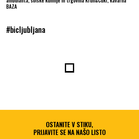
ambulanta, šolske kuhinje in trgovina Kruh&Cukr, kavarna
BAZA
#bicljubljana
OSTANITE V STIKU,
PRIJAVITE SE NA NAŠO LISTO