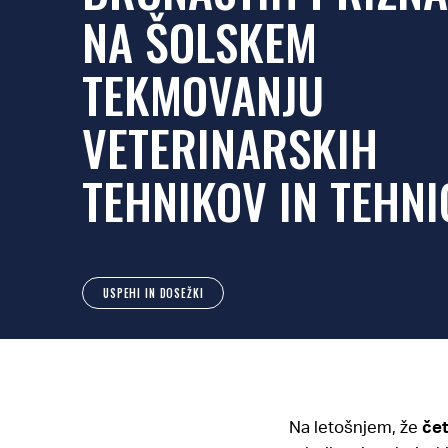
NA ŠOLSKEM
TEKMOVANJU
VETERINARSKIH
TEHNIKOV IN TEHNI
USPEHI IN DOSEŽKI
Na letošnjem, že
če