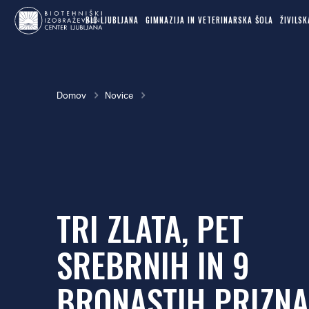
MAIN
Skok
NAVIGATION
BIC LJUBLJANA
GIMNAZIJA IN VETERINARSKA ŠOLA
ŽIVILS
na
glavno
vsebino
Breadcrumb
Domov
Novice
TRI ZLATA, PET
SREBRNIH IN 9
BRONASTIH PRIZNA