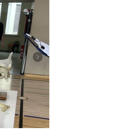
Tekmovanje Veticus 2025, BIC ljubljana, Gimnazija