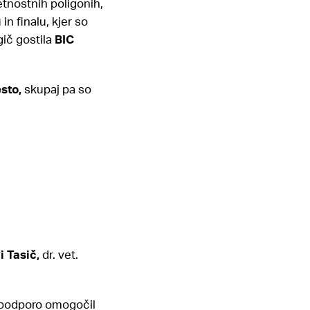
retnostnih poligonih,
in finalu, kjer so
gič gostila
BIC
esto,
skupaj pa so
i Tasič,
dr. vet.
jo podporo omogočil