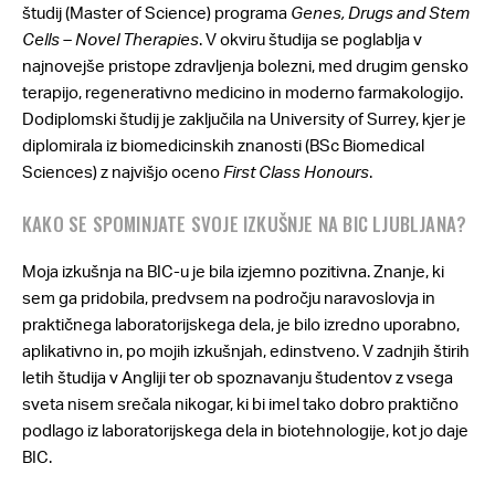
študij (Master of Science) programa
Genes, Drugs and Stem
Cells – Novel Therapies
. V okviru študija se poglablja v
najnovejše pristope zdravljenja bolezni, med drugim gensko
terapijo, regenerativno medicino in moderno farmakologijo.
Dodiplomski študij je zaključila na University of Surrey, kjer je
diplomirala iz biomedicinskih znanosti (BSc Biomedical
Sciences) z najvišjo oceno
First Class Honours
.
KAKO SE SPOMINJATE SVOJE IZKUŠNJE NA BIC LJUBLJANA?
Moja izkušnja na BIC-u je bila izjemno pozitivna. Znanje, ki
sem ga pridobila, predvsem na področju naravoslovja in
praktičnega laboratorijskega dela, je bilo izredno uporabno,
aplikativno in, po mojih izkušnjah, edinstveno. V zadnjih štirih
letih študija v Angliji ter ob spoznavanju študentov z vsega
sveta nisem srečala nikogar, ki bi imel tako dobro praktično
podlago iz laboratorijskega dela in biotehnologije, kot jo daje
BIC.