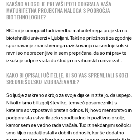
KAKŠNO VLOGO JE PRI VAŠI POTI ODIGRALA VAŠA
MATURITETNA PROJEKTNA NALOGA S PODROČJA
BIOTEHNOLOGIJE?
BIC mi je omogočil tudi izvedbo maturitetnega projekta na
biotehniški univerzi v Ljubljani. Takšne priložnosti za zgodnje
spoznavanje znanstvenega raziskovanja na srednješolski
ravni so neprecenljive in sem prepričana, da so mi prav te
izkušnje odprle vrata do študija na vrhunskih univerzah.
KAKO BI OPISALI UČITELJE, KI SO VAS SPREMLJALI SKOZI
SREDNJEŠOLSKO IZOBRAŽEVANJE?
So ljudje z iskreno skrbjo za svoje dijake in z željo, da uspejo.
Nikoli nismo bili zgolj številke, temveč posamezniki, s
katerimi so vzpostavili pristen odnos. Njihovo mentorstvo in
podpora sta ustvarila zelo spodbudno in pozitivno okolje,
kamor sem se vedno rada vračala. Tudi z nekdanjimi sošolci
smo kljub razdalji ostali v dobrih odnosih, kar še dodatno