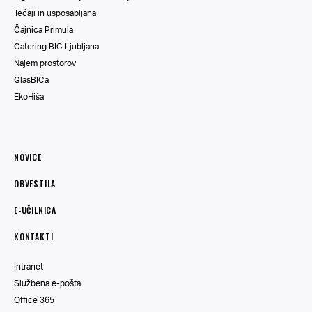
Tečaji in usposabljana
Čajnica Primula
Catering BIC Ljubljana
Najem prostorov
GlasBICa
EkoHiša
NOVICE
OBVESTILA
E-UČILNICA
KONTAKTI
Intranet
Službena e-pošta
Office 365