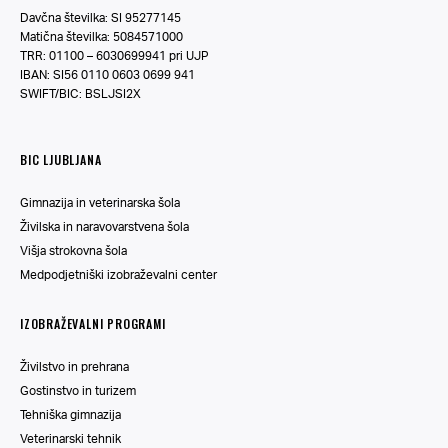
Davčna številka: SI 95277145
Matična številka: 5084571000
TRR: 01100 – 6030699941 pri UJP
IBAN: SI56 0110 0603 0699 941
SWIFT/BIC: BSLJSI2X
BIC LJUBLJANA
Gimnazija in veterinarska šola
Živilska in naravovarstvena šola
Višja strokovna šola
Medpodjetniški izobraževalni center
IZOBRAŽEVALNI PROGRAMI
Živilstvo in prehrana
Gostinstvo in turizem
Tehniška gimnazija
Veterinarski tehnik