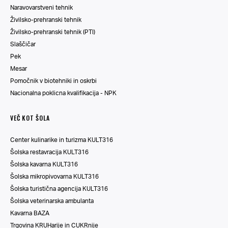
Naravovarstveni tehnik
Živilsko-prehranski tehnik
Živilsko-prehranski tehnik (PTI)
Slaščičar
Pek
Mesar
Pomočnik v biotehniki in oskrbi
Nacionalna poklicna kvalifikacija - NPK
VEČ KOT ŠOLA
Center kulinarike in turizma KULT316
Šolska restavracija KULT316
Šolska kavarna KULT316
Šolska mikropivovarna KULT316
Šolska turistična agencija KULT316
Šolska veterinarska ambulanta
Kavarna BAZA
Trgovina KRUHarije in CUKRnije