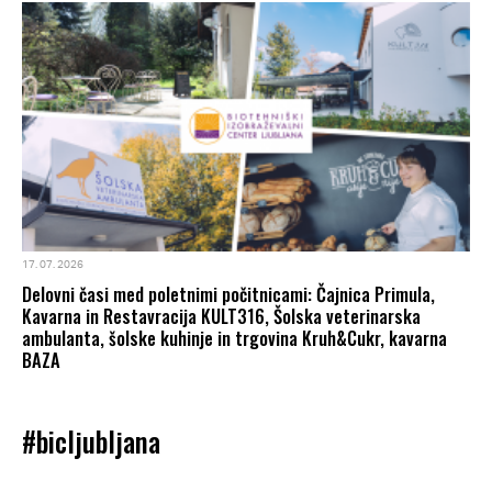
17. 07. 2026
Delovni časi med poletnimi počitnicami: Čajnica Primula,
Kavarna in Restavracija KULT316, Šolska veterinarska
ambulanta, šolske kuhinje in trgovina Kruh&Cukr, kavarna
BAZA
#bicljubljana