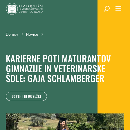
Skok
na
glavno
vsebino
Breadcrumb
Domov
Novice
KARIERNE POTI MATURANTOV
GIMNAZIJE IN VETERINARSKE
ŠOLE: GAJA SCHLAMBERGER
USPEHI IN DOSEŽKI