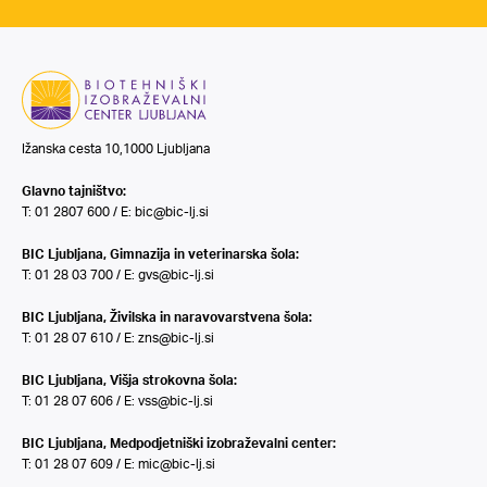
Ižanska cesta 10,1000 Ljubljana
Glavno tajništvo:
T: 01 2807 600 / E:
bic@bic-lj.si
BIC Ljubljana, Gimnazija in veterinarska šola:
T: 01 28 03 700 / E:
gvs@bic-lj.si
BIC Ljubljana, Živilska in naravovarstvena šola:
T: 01 28 07 610 / E:
zns@bic-lj.si
BIC Ljubljana, Višja strokovna šola:
T: 01 28 07 606 / E:
vss@bic-lj.si
BIC Ljubljana, Medpodjetniški izobraževalni center:
T: 01 28 07 609 / E:
mic@bic-lj.si