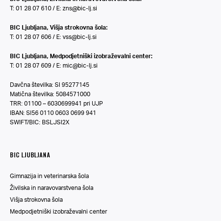
T: 01 28 07 610 / E:
zns@bic-lj.si
BIC Ljubljana, Višja strokovna šola:
T: 01 28 07 606 / E:
vss@bic-lj.si
BIC Ljubljana, Medpodjetniški izobraževalni center:
T: 01 28 07 609 / E:
mic@bic-lj.si
Davčna številka: SI 95277145
Matična številka: 5084571000
TRR: 01100 – 6030699941 pri UJP
IBAN: SI56 0110 0603 0699 941
SWIFT/BIC: BSLJSI2X
BIC LJUBLJANA
Gimnazija in veterinarska šola
Živilska in naravovarstvena šola
Višja strokovna šola
Medpodjetniški izobraževalni center