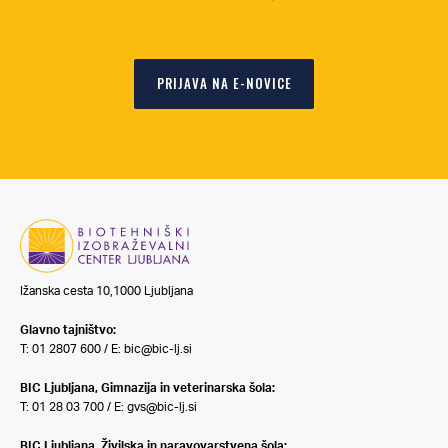
PRIJAVA NA E-NOVICE
Ižanska cesta 10,1000 Ljubljana
Glavno tajništvo:
T: 01 2807 600 / E:
bic@bic-lj.si
BIC Ljubljana, Gimnazija in veterinarska šola:
T: 01 28 03 700 / E:
gvs@bic-lj.si
BIC Ljubljana, Živilska in naravovarstvena šola: