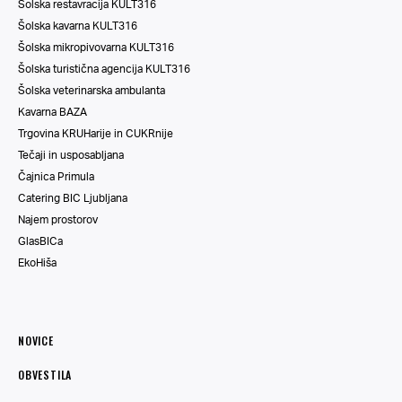
Šolska restavracija KULT316
Šolska kavarna KULT316
Šolska mikropivovarna KULT316
Šolska turistična agencija KULT316
Šolska veterinarska ambulanta
Kavarna BAZA
Trgovina KRUHarije in CUKRnije
Tečaji in usposabljana
Čajnica Primula
Catering BIC Ljubljana
Najem prostorov
GlasBICa
EkoHiša
NOVICE
OBVESTILA