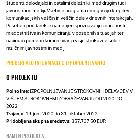
študenti, delodajalci in ostalimi deležniki, med drugim tudi
javnostmi in mediji. Vsebine programa omogočajo krepitev
komunikacijskih veščin in veščin dela v dnevnih interakcijah.
Poseben poudarek je namenjen spoznavanju značilnosti
mladostništva in komuniciranju v posebnih situacijah ter
načinu in pomenu komuniciranja višje strokovne šole z
različnimi javnostmi in mediji.
PREBERI VEČ INFORMACIJ O IZPOPOLNJEVANJU
O PROJEKTU
Polno ime
: IZPOPOLNJEVANJE STROKOVNIH DELAVCEV V
VIŠJEM STROKOVNEM IZOBRAŽEVANJU OD 2020 DO
2022
Trajanje:
19. junij 2020 do 31. oktober 2022
Pridobljena skupna sredstva:
357.737,50 EUR
NAMEN PROJEKTA