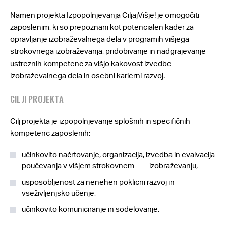
Namen projekta Izpopolnjevanja CiljajVišje! je omogočiti
zaposlenim, ki so prepoznani kot potencialen kader za
opravljanje izobraževalnega dela v programih višjega
strokovnega izobraževanja, pridobivanje in nadgrajevanje
ustreznih kompetenc za višjo kakovost izvedbe
izobraževalnega dela in osebni karierni razvoj.
CILJI PROJEKTA
Cilj projekta je izpopolnjevanje splošnih in specifičnih
kompetenc zaposlenih:
učinkovito načrtovanje, organizacija, izvedba in evalvacija
poučevanja v višjem strokovnem izobraževanju,
usposobljenost za nenehen poklicni razvoj in
vseživljenjsko učenje,
učinkovito komuniciranje in sodelovanje.