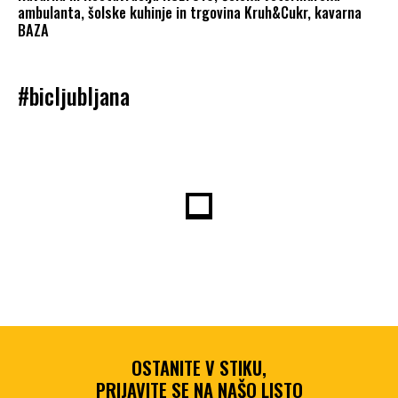
ambulanta, šolske kuhinje in trgovina Kruh&Cukr, kavarna
BAZA
#bicljubljana
OSTANITE V STIKU,
PRIJAVITE SE NA NAŠO LISTO