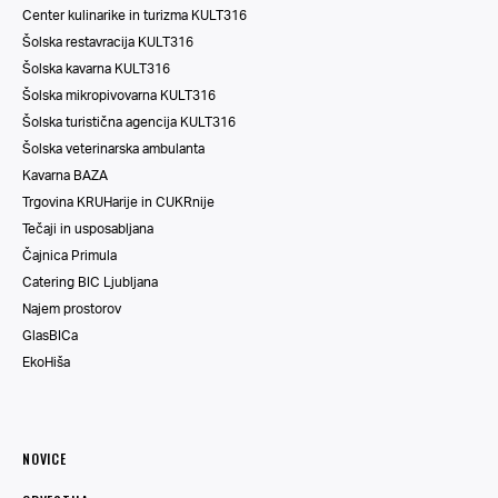
Center kulinarike in turizma KULT316
Šolska restavracija KULT316
Šolska kavarna KULT316
Šolska mikropivovarna KULT316
Šolska turistična agencija KULT316
Šolska veterinarska ambulanta
Kavarna BAZA
Trgovina KRUHarije in CUKRnije
Tečaji in usposabljana
Čajnica Primula
Catering BIC Ljubljana
Najem prostorov
GlasBICa
EkoHiša
NOVICE