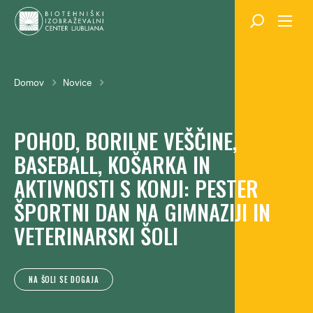
Skok
na
glavno
vsebino
Breadcrumb
Domov
Novice
POHOD, BORILNE VEŠČINE,
BASEBALL, KOŠARKA IN
AKTIVNOSTI S KONJI: PESTER
ŠPORTNI DAN NA GIMNAZIJI IN
VETERINARSKI ŠOLI
NA ŠOLI SE DOGAJA