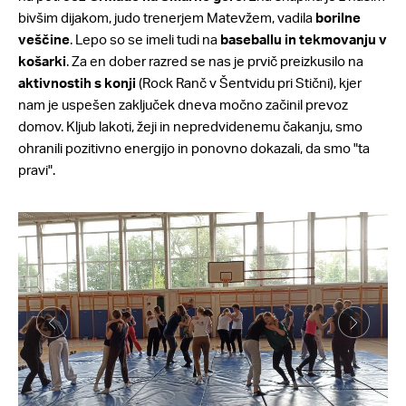
bivšim dijakom, judo trenerjem Matevžem, vadila
borilne
veščine
. Lepo so se imeli tudi na
baseballu in tekmovanju v
košarki
. Za en dober razred se nas je prvič preizkusilo na
aktivnostih s konji
(Rock Ranč v Šentvidu pri Stični), kjer
nam je uspešen zaključek dneva močno začinil prevoz
domov. Kljub lakoti, žeji in nepredvidenemu čakanju, smo
ohranili pozitivno energijo in ponovno dokazali, da smo "ta
pravi".