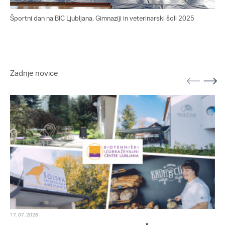
Športni dan na BIC Ljubljana, Gimnaziji in veterinarski šoli 2025
Špo
Zadnje novice
17. 07. 2026