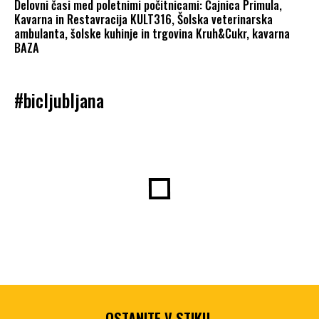
Delovni časi med poletnimi počitnicami: Čajnica Primula,
Kavarna in Restavracija KULT316, Šolska veterinarska
ambulanta, šolske kuhinje in trgovina Kruh&Cukr, kavarna
BAZA
#bicljubljana
OSTANITE V STIKU,