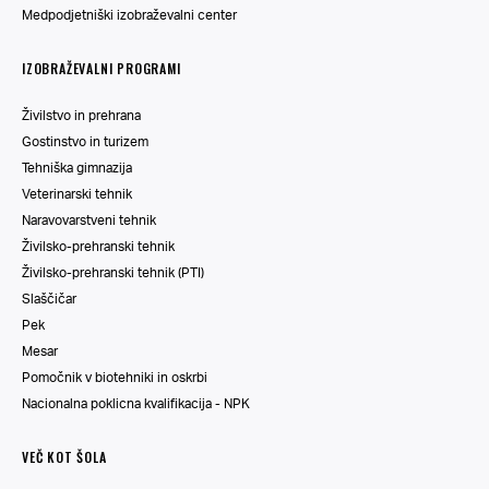
Medpodjetniški izobraževalni center
IZOBRAŽEVALNI PROGRAMI
Živilstvo in prehrana
Gostinstvo in turizem
Tehniška gimnazija
Veterinarski tehnik
Naravovarstveni tehnik
Živilsko-prehranski tehnik
Živilsko-prehranski tehnik (PTI)
Slaščičar
Pek
Mesar
Pomočnik v biotehniki in oskrbi
Nacionalna poklicna kvalifikacija - NPK
VEČ KOT ŠOLA