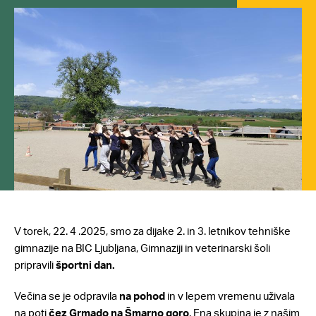
V torek, 22. 4 .2025, smo za dijake 2. in 3. letnikov tehniške
gimnazije na BIC Ljubljana, Gimnaziji in veterinarski šoli
pripravili
športni dan.
Večina se je odpravila
na pohod
in v lepem vremenu uživala
na poti
čez Grmado na Šmarno goro
. Ena skupina je z našim