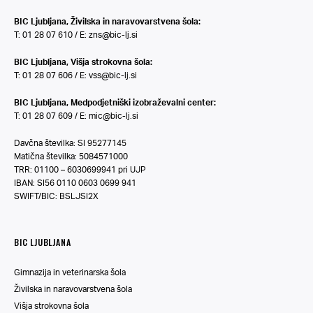
BIC Ljubljana, Živilska in naravovarstvena šola:
T: 01 28 07 610 / E:
zns@bic-lj.si
BIC Ljubljana, Višja strokovna šola:
T: 01 28 07 606 / E:
vss@bic-lj.si
BIC Ljubljana, Medpodjetniški izobraževalni center:
T: 01 28 07 609 / E:
mic@bic-lj.si
Davčna številka: SI 95277145
Matična številka: 5084571000
TRR: 01100 – 6030699941 pri UJP
IBAN: SI56 0110 0603 0699 941
SWIFT/BIC: BSLJSI2X
BIC LJUBLJANA
Gimnazija in veterinarska šola
Živilska in naravovarstvena šola
Višja strokovna šola