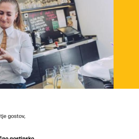
tje gostov,
ično gostinsko