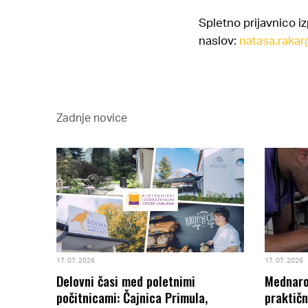
Spletno prijavnico iz
naslov:
natasa.rakar@
Zadnje novice
 2017-2021
1 NA
17. 07. 2026
17. 07. 2026
Delovni časi med poletnimi
Mednarod
počitnicami: Čajnica Primula,
praktičn