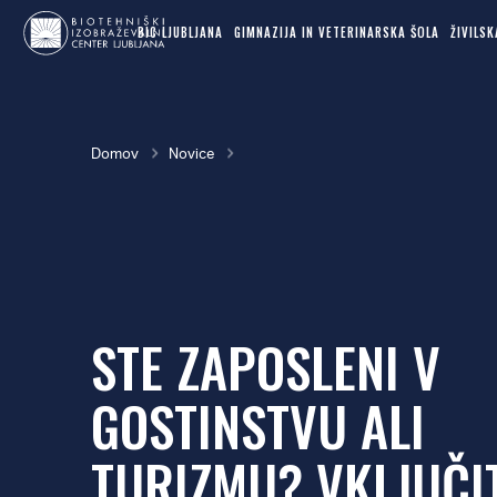
MAIN
Skok
NAVIGATION
BIC LJUBLJANA
GIMNAZIJA IN VETERINARSKA ŠOLA
ŽIVILS
na
glavno
vsebino
Breadcrumb
Domov
Novice
STE ZAPOSLENI V
GOSTINSTVU ALI
TURIZMU? VKLJUČI