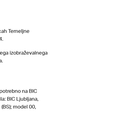
icah Temeljne
4.
kega izobraževalnega
a.
 potrebno na BIC
la: BIC Ljubljana,
 (BS); model 00,