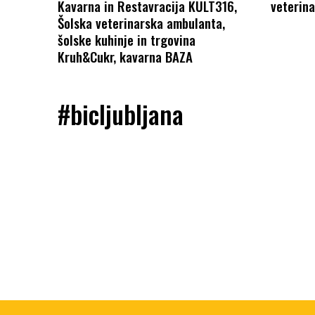
Kavarna in Restavracija KULT316,
veterina
Šolska veterinarska ambulanta,
šolske kuhinje in trgovina
Kruh&Cukr, kavarna BAZA
#bicljubljana