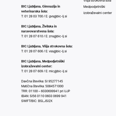
Višja strokovna šola
BIC Ljubljana, Gimnazija in
Medpodjetniški
veterinarska šola:
izobraževalni center
T: 01 28 03 700 / E:
gvs@bic-lj.si
BIC Ljubljana, Živilska in
naravovarstvena šola:
T: 01 28 07 610 / E:
zns@bic-lj.si
BIC Ljubljana, Višja strokovna šola:
T: 01 28 07 606 / E:
vss@bic-lj.si
BIC Ljubljana, Medpodjetniški
izobraževalni center:
T: 01 28 07 609 / E:
mic@bic-lj.si
Davčna številka: SI 95277145
Matična številka: 5084571000
TRR: 01100 – 6030699941 pri UJP
IBAN: SI56 0110 0603 0699 941
SWIFT/BIC: BSLJSI2X