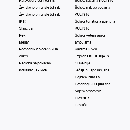
Naravovarstveni tehnik
Šolska kavarna KULT316
Živilsko-prehranski tehnik
Šolska mikropivovarna
Živilsko-prehranski tehnik
KULT316
(PTI)
Šolska turistična agencija
Slaščičar
KULT316
Pek
Šolska veterinarska
Mesar
ambulanta
Pomočnik v biotehniki in
Kavarna BAZA
oskrbi
Trgovina KRUHarije in
Nacionalna poklicna
CUKRnije
kvalifikacija - NPK
Tečaji in usposabljana
Čajnica Primula
Catering BIC Ljubljana
Najem prostorov
GlasBICa
EkoHiša