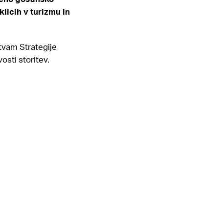
licih v turizmu in
itvam Strategije
osti storitev.