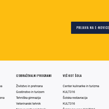
PRIJAVA NA E-NOVIC
IZOBRAŽEVALNI PROGRAMI
VEČ KOT ŠOLA
ka
Živilstvo in prehrana
Center kulinarike in turizma
Gostinstvo in turizem
KULT316
vena
Tehniška gimnazija
Šolska restavracija
Veterinarski tehnik
KULT316