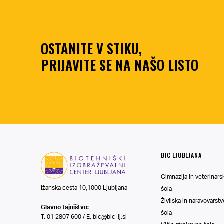
OSTANITE V STIKU,
PRIJAVITE SE NA NAŠO LISTO
BIC LJUBLJANA
Gimnazija in veterinars
Ižanska cesta 10,1000 Ljubljana
šola
Živilska in naravovarst
Glavno tajništvo:
šola
T: 01 2807 600 / E:
bic@bic-lj.si