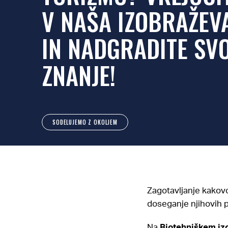
V NAŠA IZOBRAŽEV
IN NADGRADITE SVO
ZNANJE!
SODELUJEMO Z OKOLJEM
Zagotavljanje kakovo
doseganje njihovih 
Na
Biotehniškem iz