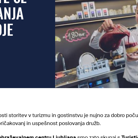
ANJA
JE
sti storitev v turizmu in gostinstvu je nujno za dobro poču
pričakovanj in uspešnost poslovanja družb.
obraževalnem centru Ljubljana
smo zato skupaj s
Turist