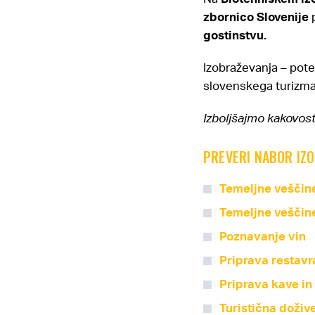
zbornico Slovenije
p
gostinstvu.
Izobraževanja – potek
slovenskega turizma 
Izboljšajmo kakovost
PREVERI NABOR IZO
Temeljne veščin
Temeljne veščin
Poznavanje vin
Priprava restavr
Priprava kave in
Turistična dožive