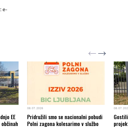
: e-
08. 07. 2026
08. 07. 20
odnjo EE
Pridružili smo se nacionalni pobudi
Gostil
8 občinah
Polni zagona kolesarimo v službo
projek