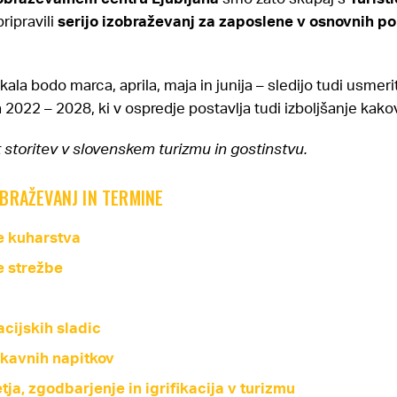
ripravili
serijo izobraževanj za zaposlene v osnovnih pok
ala bodo marca, aprila, maja in junija – sledijo tudi usmer
2022 – 2028, ki v ospredje postavlja tudi izboljšanje kakov
 storitev v slovenskem turizmu in gostinstvu.
BRAŽEVANJ IN TERMINE
e kuharstva
e strežbe
acijskih sladic
 kavnih napitkov
tja, zgodbarjenje in igrifikacija v turizmu