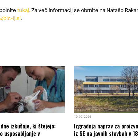
polnite
tukaj.
Za več informacij se obrnite na Natašo Rakar
bic-lj.si
.
10. 07. 2026
ne izkušnje, ki štejejo:
Izgradnja naprav za proizv
o usposabljanje v
iz SE na javnih stavbah v 1