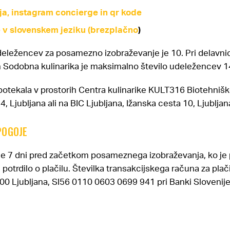
a, instagram concierge in qr kode
v slovenskem jeziku (brezplačno
)
deležencev za posamezno izobraževanje je 10. Pri delavn
n Sodobna kulinarika je maksimalno število udeležencev 1
potekala v prostorih Centra kulinarike KULT316 Biotehniš
, Ljubljana ali na BIC Ljubljana, Ižanska cesta 10, Ljubljan
POGOJE
e je 7 dni pred začetkom posameznega izobraževanja, ko je
i potrdilo o plačilu. Številka transakcijskega računa za plači
00 Ljubljana, SI56 0110 0603 0699 941 pri Banki Slovenije