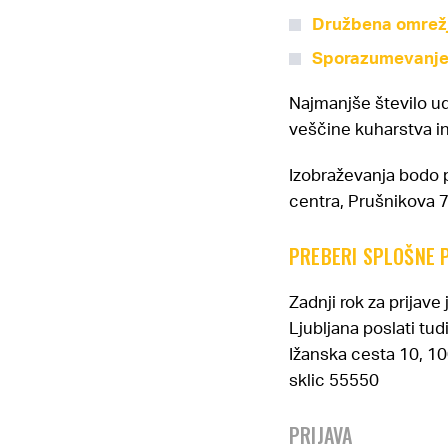
Družbena omrežj
Sporazumevanje 
Najmanjše število u
veščine kuharstva i
Izobraževanja bodo 
centra, Prušnikova 74
PREBERI SPLOŠNE 
Zadnji rok za prijav
Ljubljana poslati tud
Ižanska cesta 10, 10
sklic 55550
PRIJAVA