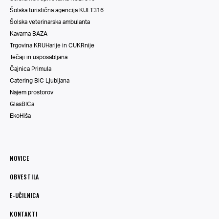
Šolska turistična agencija KULT316
Šolska veterinarska ambulanta
Kavarna BAZA
Trgovina KRUHarije in CUKRnije
Tečaji in usposabljana
Čajnica Primula
Catering BIC Ljubljana
Najem prostorov
GlasBICa
EkoHiša
NOVICE
OBVESTILA
E-UČILNICA
KONTAKTI