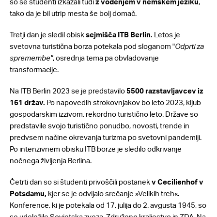
so se študenti izkazali tudi
z vodenjem v nemškem jeziku
,
tako da je bil utrip mesta še bolj domač.
Tretji dan je sledil obisk
sejmišča ITB Berlin.
Letos je
svetovna turistična borza potekala pod sloganom "
Odprti za
spremembe"
, osrednja tema pa obvladovanje
transformacije.
Na ITB Berlin 2023 se je predstavilo
5500 razstavljavcev iz
161 držav.
Po napovedih strokovnjakov bo leto 2023, kljub
gospodarskim izzivom, rekordno turistično leto. Države so
predstavile svojo turistično ponudbo, novosti, trende in
predvsem načine okrevanja turizma po svetovni pandemiji.
Po intenzivnem obisku ITB borze je sledilo odkrivanje
nočnega življenja Berlina.
Četrti dan so si študenti privoščili postanek
v Cecilienhof v
Potsdamu,
kjer se je odvijalo srečanje »Velikih treh«.
Konference, ki je potekala od 17. julija do 2. avgusta 1945, so
se udeležile Sovjetska zveza, Združeno kraljestvo in ZDA. Na