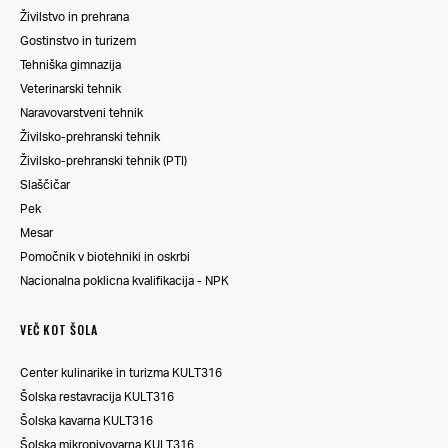
Živilstvo in prehrana
Gostinstvo in turizem
Tehniška gimnazija
Veterinarski tehnik
Naravovarstveni tehnik
Živilsko-prehranski tehnik
Živilsko-prehranski tehnik (PTI)
Slaščičar
Pek
Mesar
Pomočnik v biotehniki in oskrbi
Nacionalna poklicna kvalifikacija - NPK
VEČ KOT ŠOLA
Center kulinarike in turizma KULT316
Šolska restavracija KULT316
Šolska kavarna KULT316
Šolska mikropivovarna KULT316