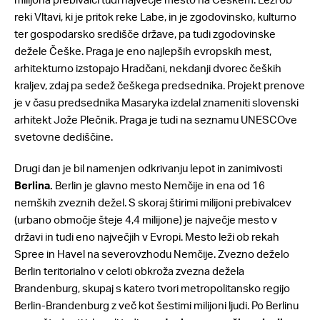
reki Vltavi, ki je pritok reke Labe, in je zgodovinsko, kulturno
ter gospodarsko središče države, pa tudi zgodovinske
dežele Češke. Praga je eno najlepših evropskih mest,
arhitekturno izstopajo Hradčani, nekdanji dvorec čeških
kraljev, zdaj pa sedež češkega predsednika. Projekt prenove
je v času predsednika Masaryka izdelal znameniti slovenski
arhitekt Jože Plečnik. Praga je tudi na seznamu UNESCOve
svetovne dediščine.
Drugi dan je bil namenjen odkrivanju lepot in zanimivosti
Berlina.
Berlin je glavno mesto Nemčije in ena od 16
nemških zveznih dežel. S skoraj štirimi milijoni prebivalcev
(urbano območje šteje 4,4 milijone) je največje mesto v
državi in tudi eno največjih v Evropi. Mesto leži ob rekah
Spree in Havel na severovzhodu Nemčije. Zvezno deželo
Berlin teritorialno v celoti obkroža zvezna dežela
Brandenburg, skupaj s katero tvori metropolitansko regijo
Berlin-Brandenburg z več kot šestimi milijoni ljudi. Po Berlinu