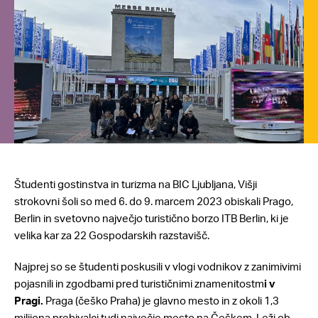
Študenti gostinstva in turizma na BIC Ljubljana, Višji
strokovni šoli so med 6. do 9. marcem 2023 obiskali Prago,
Berlin in svetovno največjo turistično borzo ITB Berlin, ki je
velika kar za 22 Gospodarskih razstavišč.
Najprej so se študenti poskusili v vlogi vodnikov z zanimivimi
pojasnili in zgodbami pred turističnimi znamenitostm
i v
Pragi.
Praga (češko Praha) je glavno mesto in z okoli 1,3
milijona prebivalci tudi največje mesto na Češkem. Leži ob