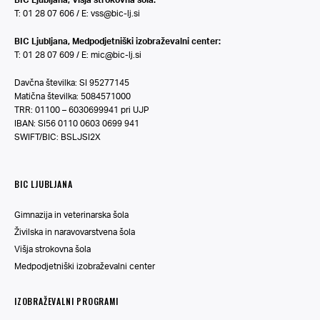
T: 01 28 07 606 / E:
vss@bic-lj.si
BIC Ljubljana, Medpodjetniški izobraževalni center:
T: 01 28 07 609 / E:
mic@bic-lj.si
Davčna številka: SI 95277145
Matična številka: 5084571000
TRR: 01100 – 6030699941 pri UJP
IBAN: SI56 0110 0603 0699 941
SWIFT/BIC: BSLJSI2X
BIC LJUBLJANA
Gimnazija in veterinarska šola
Živilska in naravovarstvena šola
Višja strokovna šola
Medpodjetniški izobraževalni center
IZOBRAŽEVALNI PROGRAMI