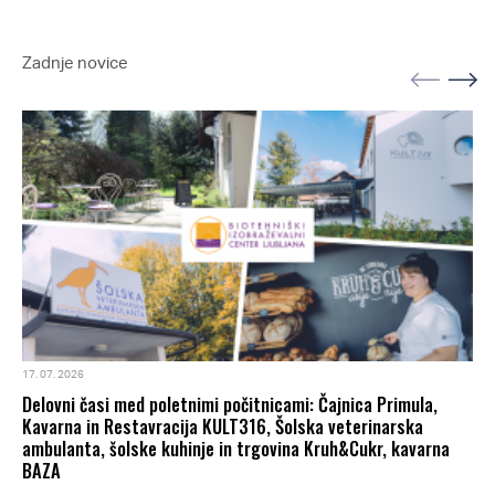
Zadnje novice
17. 07. 2026
Delovni časi med poletnimi počitnicami: Čajnica Primula,
Kavarna in Restavracija KULT316, Šolska veterinarska
ambulanta, šolske kuhinje in trgovina Kruh&Cukr, kavarna
BAZA