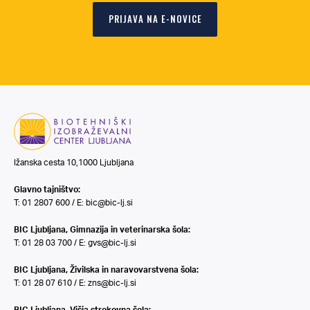
PRIJAVA NA E-NOVICE
Ižanska cesta 10,1000 Ljubljana
Glavno tajništvo:
T: 01 2807 600 / E:
bic@bic-lj.si
BIC Ljubljana, Gimnazija in veterinarska šola:
T: 01 28 03 700 / E:
gvs@bic-lj.si
BIC Ljubljana, Živilska in naravovarstvena šola:
T: 01 28 07 610 / E:
zns@bic-lj.si
BIC Ljubljana, Višja strokovna šola: