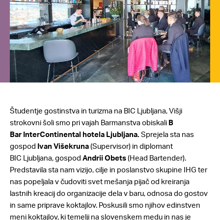
Študentje gostinstva in turizma na BIC Ljubljana, Višji
strokovni šoli smo pri vajah Barmanstva obiskali
B
Bar
InterContinental hotela Ljubljana.
Sprejela sta nas
gospod
Ivan Višekruna
(Supervisor) in diplomant
BIC Ljubljana, gospod
Andrii Obets
(Head Bartender).
Predstavila sta nam vizijo, cilje in poslanstvo skupine IHG ter
nas popeljala v čudoviti svet mešanja pijač od kreiranja
lastnih kreacij do organizacije dela v baru, odnosa do gostov
in same priprave koktajlov. Poskusili smo njihov edinstven
meni koktajlov, ki temelji na slovenskem medu in nas je