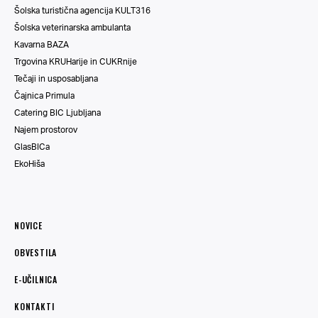
Šolska turistična agencija KULT316
Šolska veterinarska ambulanta
Kavarna BAZA
Trgovina KRUHarije in CUKRnije
Tečaji in usposabljana
Čajnica Primula
Catering BIC Ljubljana
Najem prostorov
GlasBICa
EkoHiša
NOVICE
OBVESTILA
E-UČILNICA
KONTAKTI