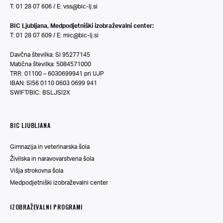
T: 01 28 07 606 / E:
vss@bic-lj.si
BIC Ljubljana, Medpodjetniški izobraževalni center:
T: 01 28 07 609 / E:
mic@bic-lj.si
Davčna številka: SI 95277145
Matična številka: 5084571000
TRR: 01100 – 6030699941 pri UJP
IBAN: SI56 0110 0603 0699 941
SWIFT/BIC: BSLJSI2X
BIC LJUBLJANA
Gimnazija in veterinarska šola
Živilska in naravovarstvena šola
Višja strokovna šola
Medpodjetniški izobraževalni center
IZOBRAŽEVALNI PROGRAMI