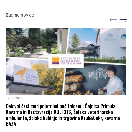
Zadnje novice
17. 07. 2026
Delovni časi med poletnimi počitnicami: Čajnica Primula,
Kavarna in Restavracija KULT316, Šolska veterinarska
ambulanta, šolske kuhinje in trgovina Kruh&Cukr, kavarna
BAZA