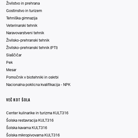
Živilstvo in prehrana
Gostinstvo in turizem
Tehniška gimnazija
Veterinarski tehnik
Naravovarstveni tehnik
Živilsko-prehranski tehnik
Živilsko-prehranski tehnik (PTI)
Slaščičar
Pek
Mesar
Pomočnik v biotehniki in oskrbi
Nacionalna poklicna kvalifikacija - NPK
VEČ KOT ŠOLA
Center kulinarike in turizma KULT316
Šolska restavracija KULT316
Šolska kavarna KULT316
Šolska mikropivovarna KULT316