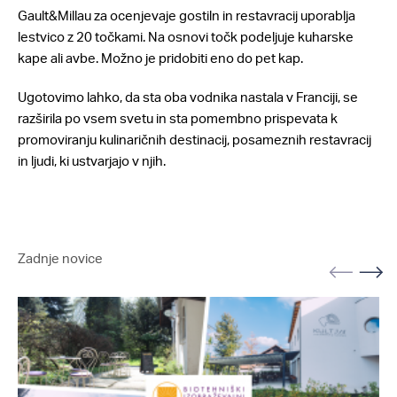
Gault&Millau za ocenjevaje gostiln in restavracij uporablja
lestvico z 20 točkami. Na osnovi točk podeljuje kuharske
kape ali avbe. Možno je pridobiti eno do pet kap.
Ugotovimo lahko, da sta oba vodnika nastala v Franciji, se
razširila po vsem svetu in sta pomembno prispevata k
promoviranju kulinaričnih destinacij, posameznih restavracij
in ljudi, ki ustvarjajo v njih.
Zadnje novice