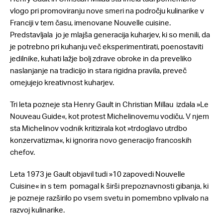
vlogo pri promoviranju nove smeri na področju kulinarike v
Franciji v tem času, imenovane Nouvelle cuisine.
Predstavljala jo je mlajša generacija kuharjev, ki so menili, da
je potrebno pri kuhanju več eksperimentirati, poenostaviti
jedilnike, kuhati lažje bolj zdrave obroke in da preveliko
naslanjanje na tradicijo in stara rigidna pravila, preveč
omejujejo kreativnost kuharjev.
Tri leta pozneje sta Henry Gault in Christian Millau izdala »Le
Nouveau Guide«, kot protest Michelinovemu vodiču. V njem
sta Michelinov vodnik kritizirala kot »trdoglavo utrdbo
konzervatizma«, ki ignorira novo generacijo francoskih
chefov.
Leta 1973 je Gault objavil tudi »10 zapovedi Nouvelle
Cuisine« in s tem pomagal k širši prepoznavnosti gibanja, ki
je pozneje razširilo po vsem svetu in pomembno vplivalo na
razvoj kulinarike.