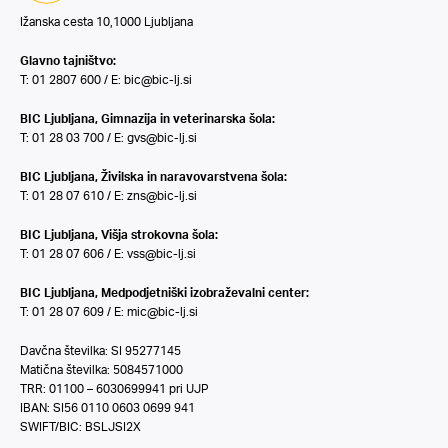
Ižanska cesta 10,1000 Ljubljana
Glavno tajništvo:
T: 01 2807 600 / E:
bic@bic-lj.si
BIC Ljubljana, Gimnazija in veterinarska šola:
T: 01 28 03 700 / E:
gvs@bic-lj.si
BIC Ljubljana, Živilska in naravovarstvena šola:
T: 01 28 07 610 / E:
zns@bic-lj.si
BIC Ljubljana, Višja strokovna šola:
T: 01 28 07 606 / E:
vss@bic-lj.si
BIC Ljubljana, Medpodjetniški izobraževalni center:
T: 01 28 07 609 / E:
mic@bic-lj.si
Davčna številka: SI 95277145
Matična številka: 5084571000
TRR: 01100 – 6030699941 pri UJP
IBAN: SI56 0110 0603 0699 941
SWIFT/BIC: BSLJSI2X