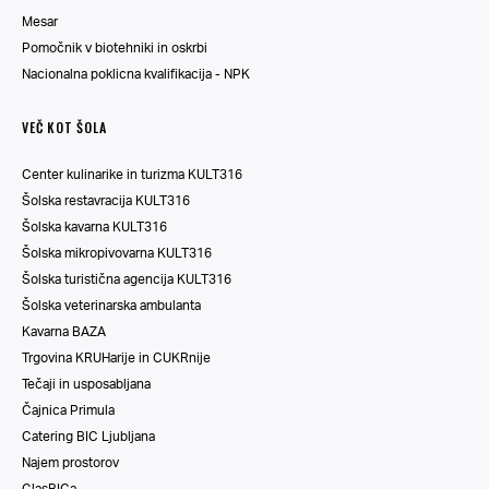
Mesar
Pomočnik v biotehniki in oskrbi
Nacionalna poklicna kvalifikacija - NPK
VEČ KOT ŠOLA
Center kulinarike in turizma KULT316
Šolska restavracija KULT316
Šolska kavarna KULT316
Šolska mikropivovarna KULT316
Šolska turistična agencija KULT316
Šolska veterinarska ambulanta
Kavarna BAZA
Trgovina KRUHarije in CUKRnije
Tečaji in usposabljana
Čajnica Primula
Catering BIC Ljubljana
Najem prostorov
GlasBICa