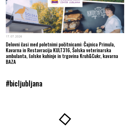
17. 07. 2026
Delovni časi med poletnimi počitnicami: Čajnica Primula,
Kavarna in Restavracija KULT316, Šolska veterinarska
ambulanta, šolske kuhinje in trgovina Kruh&Cukr, kavarna
BAZA
#bicljubljana