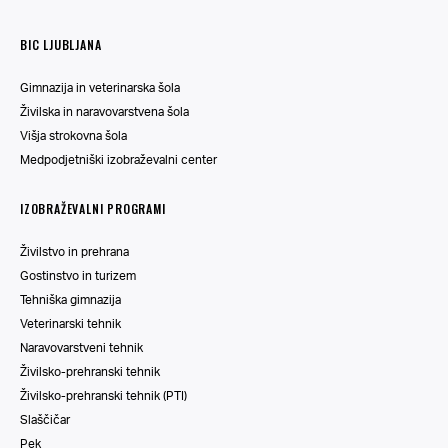
BIC LJUBLJANA
Gimnazija in veterinarska šola
Živilska in naravovarstvena šola
Višja strokovna šola
Medpodjetniški izobraževalni center
IZOBRAŽEVALNI PROGRAMI
Živilstvo in prehrana
Gostinstvo in turizem
Tehniška gimnazija
Veterinarski tehnik
Naravovarstveni tehnik
Živilsko-prehranski tehnik
Živilsko-prehranski tehnik (PTI)
Slaščičar
Pek