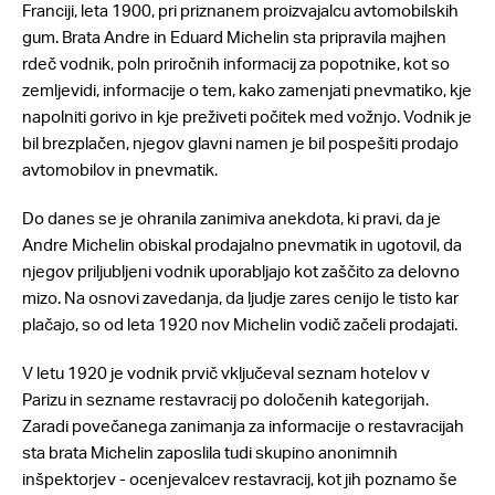
Franciji, leta 1900, pri priznanem proizvajalcu avtomobilskih
gum. Brata Andre in Eduard Michelin sta pripravila majhen
rdeč vodnik, poln priročnih informacij za popotnike, kot so
zemljevidi, informacije o tem, kako zamenjati pnevmatiko, kje
napolniti gorivo in kje preživeti počitek med vožnjo. Vodnik je
bil brezplačen, njegov glavni namen je bil pospešiti prodajo
avtomobilov in pnevmatik.
Do danes se je ohranila zanimiva anekdota, ki pravi, da je
Andre Michelin obiskal prodajalno pnevmatik in ugotovil, da
njegov priljubljeni vodnik uporabljajo kot zaščito za delovno
mizo. Na osnovi zavedanja, da ljudje zares cenijo le tisto kar
plačajo, so od leta 1920 nov Michelin vodič začeli prodajati.
V letu 1920 je vodnik prvič vključeval seznam hotelov v
Parizu in sezname restavracij po določenih kategorijah.
Zaradi povečanega zanimanja za informacije o restavracijah
sta brata Michelin zaposlila tudi skupino anonimnih
inšpektorjev - ocenjevalcev restavracij, kot jih poznamo še