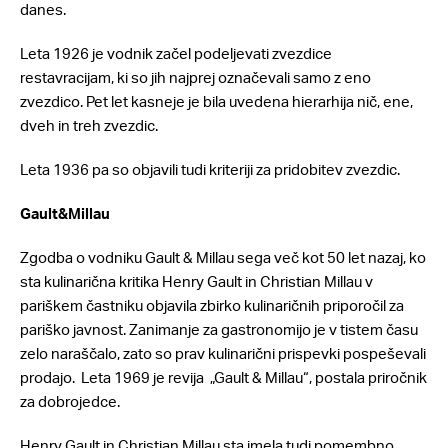
danes.
Leta 1926 je vodnik začel podeljevati zvezdice
restavracijam, ki so jih najprej označevali samo z eno
zvezdico. Pet let kasneje je bila uvedena hierarhija nič, ene,
dveh in treh zvezdic.
Leta 1936 pa so objavili tudi kriteriji za pridobitev zvezdic.
Gault&Millau
Zgodba o vodniku Gault & Millau sega več kot 50 let nazaj, ko
sta kulinarična kritika Henry Gault in Christian Millau v
pariškem častniku objavila zbirko kulinaričnih priporočil za
pariško javnost. Zanimanje za gastronomijo je v tistem času
zelo naraščalo, zato so prav kulinarični prispevki pospeševali
prodajo. Leta 1969 je revija „Gault & Millau“, postala priročnik
za dobrojedce.
Henry Gault in Christian Millau sta imela tudi pomembno