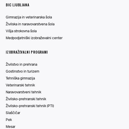
BIC LJUBLJANA
Gimnazija in veterinarska šola
Živilska in naravovarstvena šola
Višja strokovna šola
Medpodjetniški izobraževalni center
IZOBRAŽEVALNI PROGRAMI
Živilstvo in prehrana
Gostinstvo in turizem
Tehniška gimnazija
Veterinarski tehnik
Naravovarstveni tehnik
Živilsko-prehranski tehnik
Živilsko-prehranski tehnik (PTI)
Slaščičar
Pek
Mesar