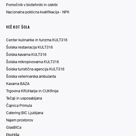
Pomočnik v biotehniki in oskrbi
Nacionalna poklicna kvalifikacija - NPK
VEČ KOT ŠOLA
Center kulinarike in turizma KULT316
Šolska restavracija KULT316
Šolska kavarna KULT316
Šolska mikropivovarna KULT316
Šolska turistična agencija KULT316
Šolska veterinarska ambulanta
Kavarna BAZA
Trgovina KRUHarije in CUKRnije
Tečaji in usposabljana
Čajnica Primula
Catering BIC Ljubljana
Najem prostorov
GlasBICa
EkoHiša