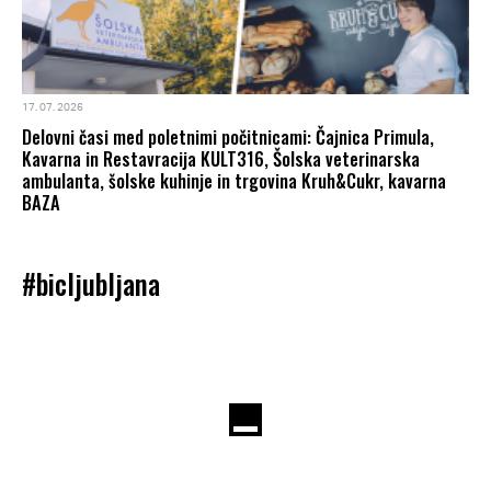
17. 07. 2026
Delovni časi med poletnimi počitnicami: Čajnica Primula,
Kavarna in Restavracija KULT316, Šolska veterinarska
ambulanta, šolske kuhinje in trgovina Kruh&Cukr, kavarna
BAZA
#bicljubljana