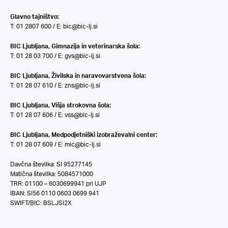
Glavno tajništvo:
T: 01 2807 600 / E:
bic@bic-lj.si
BIC Ljubljana, Gimnazija in veterinarska šola:
T: 01 28 03 700 / E:
gvs@bic-lj.si
BIC Ljubljana, Živilska in naravovarstvena šola:
T: 01 28 07 610 / E:
zns@bic-lj.si
BIC Ljubljana, Višja strokovna šola:
T: 01 28 07 606 / E:
vss@bic-lj.si
BIC Ljubljana, Medpodjetniški izobraževalni center:
T: 01 28 07 609 / E:
mic@bic-lj.si
Davčna številka: SI 95277145
Matična številka: 5084571000
TRR: 01100 – 6030699941 pri UJP
IBAN: SI56 0110 0603 0699 941
SWIFT/BIC: BSLJSI2X