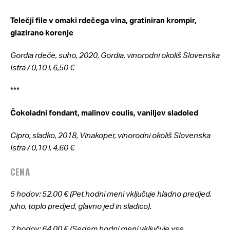
Telečji file v omaki rdečega vina, gratiniran krompir,
glazirano korenje
Gordia rdeče, suho, 2020, Gordia, vinorodni okoliš Slovenska
Istra /
0,10 l, 6,50 €
***
Čokoladni fondant, malinov coulis, vaniljev sladoled
Cipro, sladko, 2018, Vinakoper, vinorodni okoliš Slovenska
Istra /
0,10 l, 4,60 €
CENA
5 hodov: 52,00 € (
Pet hodni meni vključuje hladno predjed,
juho, toplo predjed, glavno jed in sladico).
7 hodov: 64,00 € (
Sedem hodni meni vključuje vse