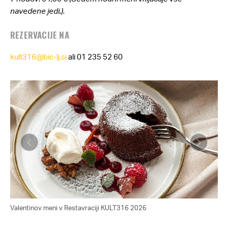
navedene jedi.).
REZERVACIJE NA
kult316@bic-lj.si
ali 01 235 52 60
Valentinov meni v Restavraciji KULT316 2026
Val