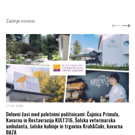
Zadnje novice
17. 07. 2026
Delovni časi med poletnimi počitnicami: Čajnica Primula,
Kavarna in Restavracija KULT316, Šolska veterinarska
ambulanta, šolske kuhinje in trgovina Kruh&Cukr, kavarna
BAZA