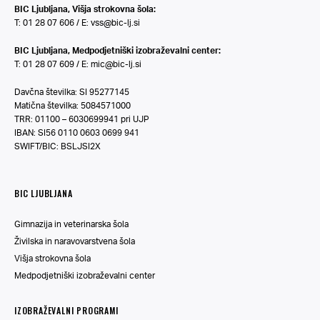
BIC Ljubljana, Višja strokovna šola:
T: 01 28 07 606 / E:
vss@bic-lj.si
BIC Ljubljana, Medpodjetniški izobraževalni center:
T: 01 28 07 609 / E:
mic@bic-lj.si
Davčna številka: SI 95277145
Matična številka: 5084571000
TRR: 01100 – 6030699941 pri UJP
IBAN: SI56 0110 0603 0699 941
SWIFT/BIC: BSLJSI2X
BIC LJUBLJANA
Gimnazija in veterinarska šola
Živilska in naravovarstvena šola
Višja strokovna šola
Medpodjetniški izobraževalni center
IZOBRAŽEVALNI PROGRAMI