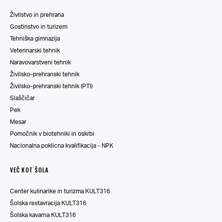
Živilstvo in prehrana
Gostinstvo in turizem
Tehniška gimnazija
Veterinarski tehnik
Naravovarstveni tehnik
Živilsko-prehranski tehnik
Živilsko-prehranski tehnik (PTI)
Slaščičar
Pek
Mesar
Pomočnik v biotehniki in oskrbi
Nacionalna poklicna kvalifikacija - NPK
VEČ KOT ŠOLA
Center kulinarike in turizma KULT316
Šolska restavracija KULT316
Šolska kavarna KULT316