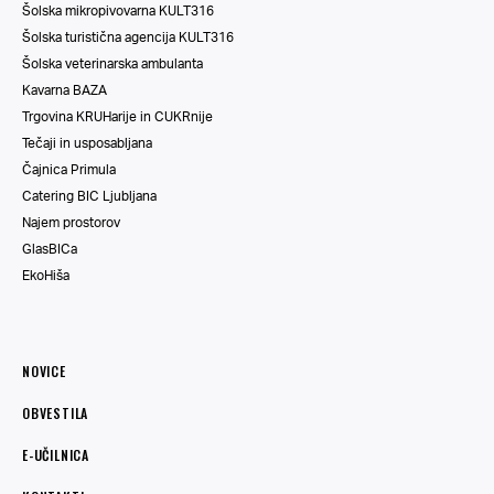
Šolska mikropivovarna KULT316
Šolska turistična agencija KULT316
Šolska veterinarska ambulanta
Kavarna BAZA
Trgovina KRUHarije in CUKRnije
Tečaji in usposabljana
Čajnica Primula
Catering BIC Ljubljana
Najem prostorov
GlasBICa
EkoHiša
NOVICE
OBVESTILA
E-UČILNICA