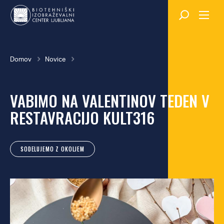
Skok
na
glavno
vsebino
Breadcrumb
Domov
Novice
VABIMO NA VALENTINOV TEDEN V
RESTAVRACIJO KULT316
SODELUJEMO Z OKOLJEM