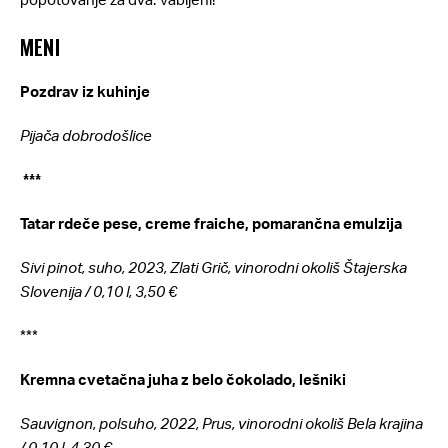
MENI
Pozdrav iz kuhinje
Pijača dobrodošlice
***
Tatar rdeče pese, creme fraiche, pomarančna emulzija
Sivi pinot, suho, 2023, Zlati Grič, vinorodni okoliš Štajerska
Slovenija /
0,10 l, 3,50 €
***
Kremna cvetačna juha z belo čokolado, lešniki
Sauvignon, polsuho, 2022, Prus, vinorodni okoliš Bela krajina
/
0,10 l, 4,30 €