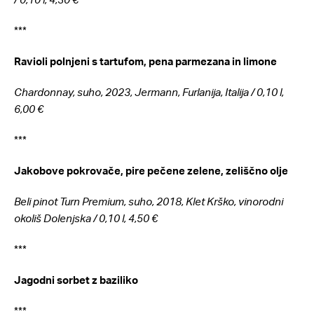
***
Ravioli polnjeni s tartufom, pena parmezana in limone
Chardonnay, suho, 2023, Jermann, Furlanija, Italija /
0,10 l,
6,00 €
***
Jakobove pokrovače, pire pečene zelene, zeliščno olje
Beli pinot Turn Premium, suho, 2018, Klet Krško, vinorodni
okoliš Dolenjska /
0,10 l, 4,50 €
***
Jagodni sorbet z baziliko
***