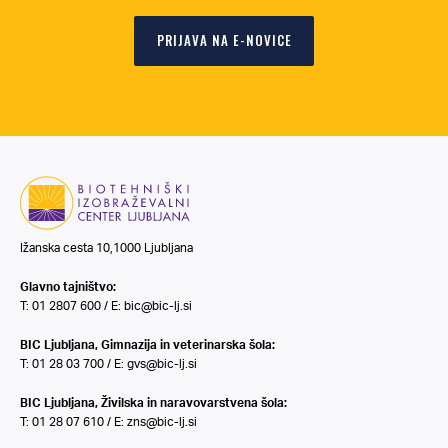
PRIJAVA NA E-NOVICE
Ižanska cesta 10,1000 Ljubljana
Glavno tajništvo:
T: 01 2807 600 / E:
bic@bic-lj.si
BIC Ljubljana, Gimnazija in veterinarska šola:
T: 01 28 03 700 / E:
gvs@bic-lj.si
BIC Ljubljana, Živilska in naravovarstvena šola:
T: 01 28 07 610 / E:
zns@bic-lj.si