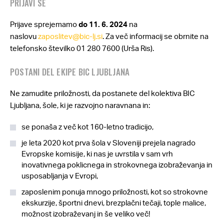
PRIJAVI SE
Prijave sprejemamo
do 11. 6. 2024
na
naslovu
zaposlitev@bic-lj.si
. Za več informacij se obrnite na
telefonsko številko 01 280 7600 (Urša Ris).
POSTANI DEL EKIPE BIC LJUBLJANA
Ne zamudite priložnosti, da postanete del kolektiva BIC
Ljubljana, šole, ki je razvojno naravnana in:
se ponaša z več kot 160-letno tradicijo,
je leta 2020 kot prva šola v Sloveniji prejela nagrado
Evropske komisije, ki nas je uvrstila v sam vrh
inovativnega poklicnega in strokovnega izobraževanja in
usposabljanja v Evropi,
zaposlenim ponuja mnogo priložnosti, kot so strokovne
ekskurzije, športni dnevi, brezplačni tečaji, tople malice,
možnost izobraževanj in še veliko več!