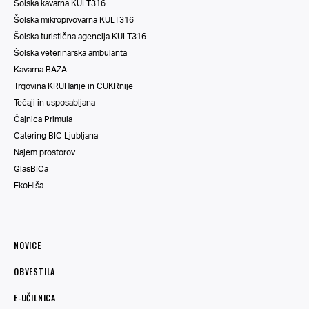
Šolska kavarna KULT316
Šolska mikropivovarna KULT316
Šolska turistična agencija KULT316
Šolska veterinarska ambulanta
Kavarna BAZA
Trgovina KRUHarije in CUKRnije
Tečaji in usposabljana
Čajnica Primula
Catering BIC Ljubljana
Najem prostorov
GlasBICa
EkoHiša
NOVICE
OBVESTILA
E-UČILNICA