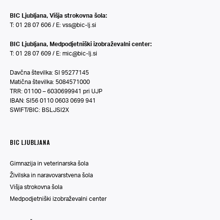
BIC Ljubljana, Višja strokovna šola:
T: 01 28 07 606 / E:
vss@bic-lj.si
BIC Ljubljana, Medpodjetniški izobraževalni center:
T: 01 28 07 609 / E:
mic@bic-lj.si
Davčna številka: SI 95277145
Matična številka: 5084571000
TRR: 01100 – 6030699941 pri UJP
IBAN: SI56 0110 0603 0699 941
SWIFT/BIC: BSLJSI2X
BIC LJUBLJANA
Gimnazija in veterinarska šola
Živilska in naravovarstvena šola
Višja strokovna šola
Medpodjetniški izobraževalni center