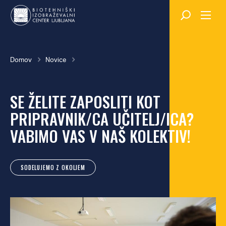
Skok
na
glavno
vsebino
Breadcrumb
Domov
Novice
SE ŽELITE ZAPOSLITI KOT
PRIPRAVNIK/CA UČITELJ/ICA?
VABIMO VAS V NAŠ KOLEKTIV!
SODELUJEMO Z OKOLJEM