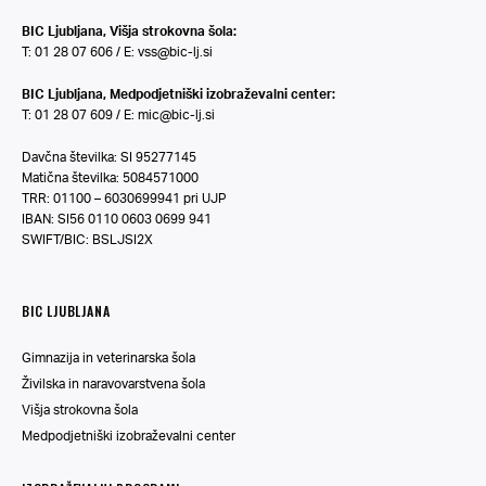
BIC Ljubljana, Višja strokovna šola:
T: 01 28 07 606 / E:
vss@bic-lj.si
BIC Ljubljana, Medpodjetniški izobraževalni center:
T: 01 28 07 609 / E:
mic@bic-lj.si
Davčna številka: SI 95277145
Matična številka: 5084571000
TRR: 01100 – 6030699941 pri UJP
IBAN: SI56 0110 0603 0699 941
SWIFT/BIC: BSLJSI2X
BIC LJUBLJANA
Gimnazija in veterinarska šola
Živilska in naravovarstvena šola
Višja strokovna šola
Medpodjetniški izobraževalni center