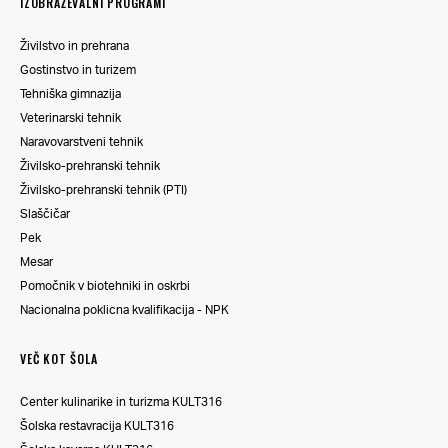
IZOBRAŽEVALNI PROGRAMI
Živilstvo in prehrana
Gostinstvo in turizem
Tehniška gimnazija
Veterinarski tehnik
Naravovarstveni tehnik
Živilsko-prehranski tehnik
Živilsko-prehranski tehnik (PTI)
Slaščičar
Pek
Mesar
Pomočnik v biotehniki in oskrbi
Nacionalna poklicna kvalifikacija - NPK
VEČ KOT ŠOLA
Center kulinarike in turizma KULT316
Šolska restavracija KULT316