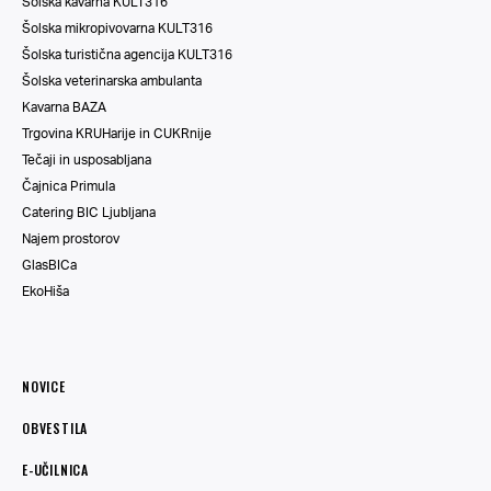
Šolska kavarna KULT316
Šolska mikropivovarna KULT316
Šolska turistična agencija KULT316
Šolska veterinarska ambulanta
Kavarna BAZA
Trgovina KRUHarije in CUKRnije
Tečaji in usposabljana
Čajnica Primula
Catering BIC Ljubljana
Najem prostorov
GlasBICa
EkoHiša
NOVICE
OBVESTILA
E-UČILNICA