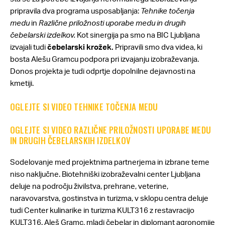
pripravila dva programa usposabljanja:
Tehnike točenja
medu
in
Različne priložnosti uporabe medu in drugih
čebelarski izdelkov.
Kot sinergija pa smo na BIC Ljubljana
izvajali tudi
čebelarski krožek.
Pripravili smo dva videa, ki
bosta Alešu Gramcu podpora pri izvajanju izobraževanja.
Donos projekta je tudi odprtje dopolnilne dejavnosti na
kmetiji.
OGLEJTE SI VIDEO TEHNIKE TOČENJA MEDU
OGLEJTE SI VIDEO RAZLIČNE PRILOŽNOSTI UPORABE MEDU
IN DRUGIH ČEBELARSKIH IZDELKOV
Sodelovanje med projektnima partnerjema in izbrane teme
niso naključne. Biotehniški izobraževalni center Ljubljana
deluje na področju živilstva, prehrane, veterine,
naravovarstva, gostinstva in turizma, v sklopu centra deluje
tudi Center kulinarike in turizma KULT316 z restavracijo
KULT316. Aleš Gramc, mladi čebelar in diplomant agronomije