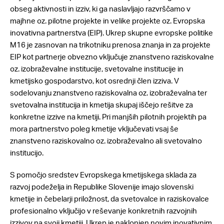
obseg aktivnosti in izziv, ki ga naslavljajo razvrščamo v
majhne oz. pilotne projekte in velike projekte oz. Evropska
inovativna partnerstva (EIP). Ukrep skupne evropske politike
M16 je zasnovan na trikotniku prenosa znanja in za projekte
EIP kot partnerje obvezno vključuje znanstveno raziskovalne
oz. izobraževalne institucije, svetovalne institucije in
kmetijsko gospodarstvo, kot osrednji člen izziva. V
sodelovanju znanstveno raziskovalna oz. izobraževalna ter
svetovalna institucija in kmetija skupaj iščejo rešitve za
konkretne izzive na kmetiji. Pri manjših pilotnih projektih pa
mora partnerstvo poleg kmetije vključevati vsaj še
znanstveno raziskovalno oz. izobraževalno ali svetovalno
institucijo.
S pomočjo sredstev Evropskega kmetijskega sklada za
razvoj podeželja in Republike Slovenije imajo slovenski
kmetije in čebelarji priložnost, da svetovalce in raziskovalce
profesionalno vključijo v reševanje konkretnih razvojnih
izzivov na svoji kmetiji. Ukrep je naklonjen novim inovativnim