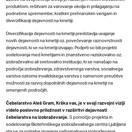
produktom, rešitvam za varovanje okolja in prilagajanju na
podnebne spremembe, kratkim prehranskim verigam in
diverzifikaciji dejavnosti na kmetiji.
Diverzifikacija dejavnosti na kmetiji predstavlja uvajanje
novih dejavnosti na kmetiji oz. povečevanje raznovrstnosti
dejavnosti, ki se na kmetiji izvajajo. Podprti so bili projekti
sodelovanja med kmetijami in znanstveno raziskovalno oz.
izobraževalno ali svetovalno institucijo, ki se nanašajo na
področja izobraževanja, zdravstvenega varstva, socialnega
varstva oziroma invalidskega varstva z namenom preučitve
možnosti za razvoj dopolnilnih dejavnosti na kmetiji na
omenjenih področjih.
Čebelarstvo Aleš Gram, Krška vas, je v svoji razvojni viziji
videlo poslovno priložnost v razširitvi dejavnosti
čebelarstva na izobraževanje.
S pomočjo projekta in
sodelovanja Biotehniškega izobraževalnega centra Ljubljana
sta se za potrebe izvajanja neformalnega izobraževanja