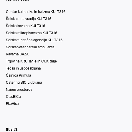
Center kulinarike in turizma KULT316
Šolska restavracija KULT316
Šolska kavarna KULT316
Šolska mikropivovarna KULT316
Šolska turistična agencija KULT316
Šolska veterinarska ambulanta
Kavarna BAZA
Trgovina KRUHarije in CUKRnije
Tečaji in usposabljana
Čajnica Primula
Catering BIC Ljubljana
Najem prostorov
GlasBICa
EkoHiša
NOVICE