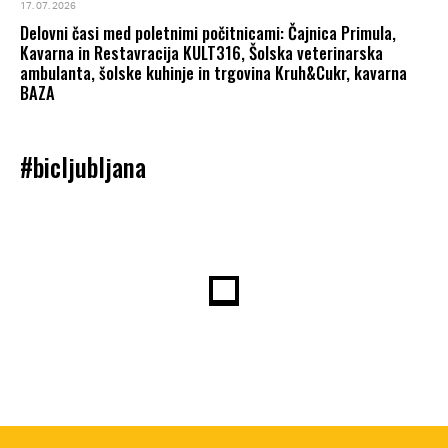
17. 07. 2026
Delovni časi med poletnimi počitnicami: Čajnica Primula,
Kavarna in Restavracija KULT316, Šolska veterinarska
ambulanta, šolske kuhinje in trgovina Kruh&Cukr, kavarna
BAZA
#bicljubljana