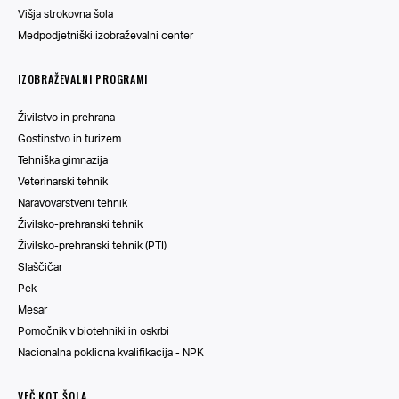
Višja strokovna šola
Medpodjetniški izobraževalni center
IZOBRAŽEVALNI PROGRAMI
Živilstvo in prehrana
Gostinstvo in turizem
Tehniška gimnazija
Veterinarski tehnik
Naravovarstveni tehnik
Živilsko-prehranski tehnik
Živilsko-prehranski tehnik (PTI)
Slaščičar
Pek
Mesar
Pomočnik v biotehniki in oskrbi
Nacionalna poklicna kvalifikacija - NPK
VEČ KOT ŠOLA