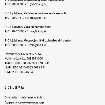
T: 01 28 03 700 / E:
gvs@bic-lj.si
BIC Ljubljana, Živilska in naravovarstvena šola:
T: 01 28 07 610 / E:
zns@bic-lj.si
BIC Ljubljana, Višja strokovna šola:
T: 01 28 07 606 / E:
vss@bic-lj.si
BIC Ljubljana, Medpodjetniški izobraževalni center:
T: 01 28 07 609 / E:
mic@bic-lj.si
Davčna številka: SI 95277145
Matična številka: 5084571000
TRR: 01100 – 6030699941 pri UJP
IBAN: SI56 0110 0603 0699 941
SWIFT/BIC: BSLJSI2X
BIC LJUBLJANA
Gimnazija in veterinarska šola
Živilska in naravovarstvena šola