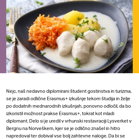
Nejc, naš nedavno diplomirani študent gostinstva in turizma,
se je zaradi odlične Erasmus+ izkušnje tekom študija in želje
po dodatnih mednarodnih izkušnjah, ponovno odločil, da bo
izkoristil možnost prakse Erasmus+, tokrat kot mladi
diplomant. Delo si je uredil v vrhunski restavraciji Lysverket v
Bergnu na Norveškem, kjer se je odlično znašel in hitro
napredoval ter dobival vse bolj zahtevne naloge. Da bi se