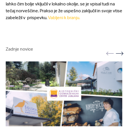
lahko čim bolje vključil v lokalno okolje, se je vpisal tudi na
tečaj norveščine. Prakso je že uspešno zaključil in svoje vtise
zabeležil v prispevku.
Vabljeni k branju.
Zadnje novice