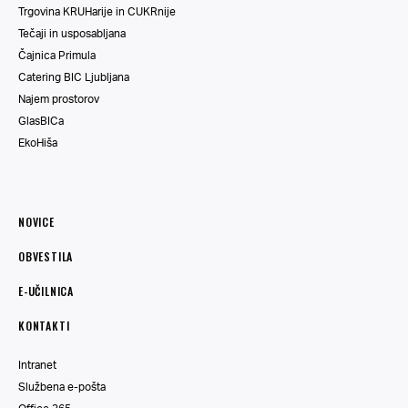
Trgovina KRUHarije in CUKRnije
Tečaji in usposabljana
Čajnica Primula
Catering BIC Ljubljana
Najem prostorov
GlasBICa
EkoHiša
NOVICE
OBVESTILA
E-UČILNICA
KONTAKTI
Intranet
Službena e-pošta