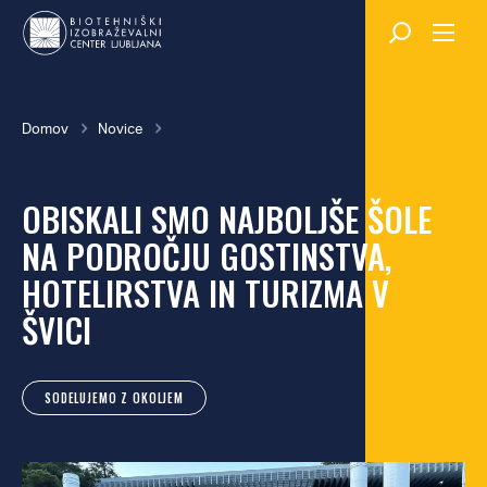
Skok
na
glavno
vsebino
Breadcrumb
Domov
Novice
OBISKALI SMO NAJBOLJŠE ŠOLE
NA PODROČJU GOSTINSTVA,
HOTELIRSTVA IN TURIZMA V
ŠVICI
SODELUJEMO Z OKOLJEM