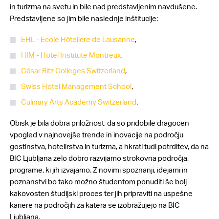
in turizma na svetu in bile nad predstavljenim navdušene.
Predstavljene so jim bile naslednje inštitucije:
EHL - Ecole Hôtelière de Lausanne
,
HIM - Hotel Institute Montreux
,
César Ritz Colleges Switzerland
,
Swiss Hotel Management School
,
Culinary Arts Academy Switzerland
.
Obisk je bila dobra priložnost, da so pridobile dragocen
vpogled v najnovejše trende in inovacije na področju
gostinstva, hotelirstva in turizma, a hkrati tudi potrditev, da na
BIC Ljubljana zelo dobro razvijamo strokovna področja,
programe, ki jih izvajamo. Z novimi spoznanji, idejami in
poznanstvi bo tako možno študentom ponuditi še bolj
kakovosten študijski proces ter jih pripraviti na uspešne
kariere na področjih za katera se izobražujejo na BIC
Ljubljana.