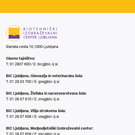
Ižanska cesta 10,1000 Ljubljana
Glavno tajništvo:
T: 01 2807 600 / E:
bic@bic-lj.si
BIC Ljubljana, Gimnazija in veterinarska šola:
T: 01 28 03 700 / E:
gvs@bic-lj.si
BIC Ljubljana, Živilska in naravovarstvena šola:
T: 01 28 07 610 / E:
zns@bic-lj.si
BIC Ljubljana, Višja strokovna šola:
T: 01 28 07 606 / E:
vss@bic-lj.si
BIC Ljubljana, Medpodjetniški izobraževalni center:
T: 01 28 07 609 / E:
mic@bic-lj.si