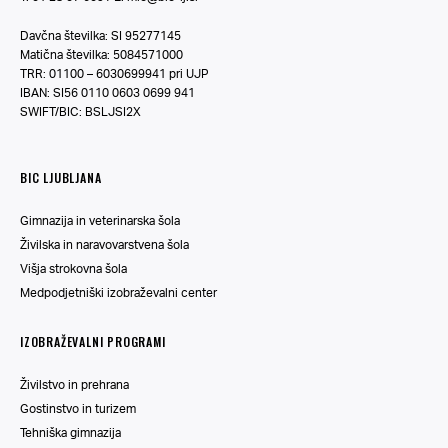
Davčna številka: SI 95277145
Matična številka: 5084571000
TRR: 01100 – 6030699941 pri UJP
IBAN: SI56 0110 0603 0699 941
SWIFT/BIC: BSLJSI2X
BIC LJUBLJANA
Gimnazija in veterinarska šola
Živilska in naravovarstvena šola
Višja strokovna šola
Medpodjetniški izobraževalni center
IZOBRAŽEVALNI PROGRAMI
Živilstvo in prehrana
Gostinstvo in turizem
Tehniška gimnazija