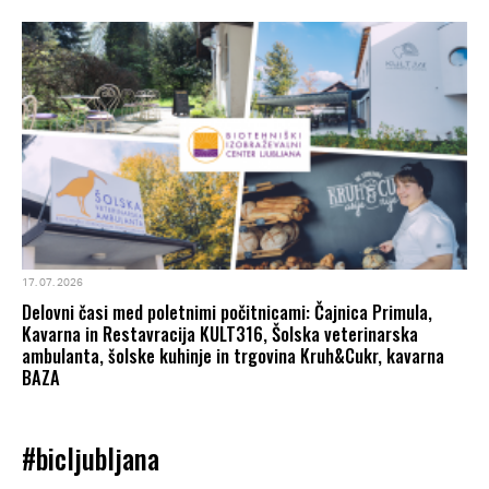
17. 07. 2026
Delovni časi med poletnimi počitnicami: Čajnica Primula,
Kavarna in Restavracija KULT316, Šolska veterinarska
ambulanta, šolske kuhinje in trgovina Kruh&Cukr, kavarna
BAZA
#bicljubljana