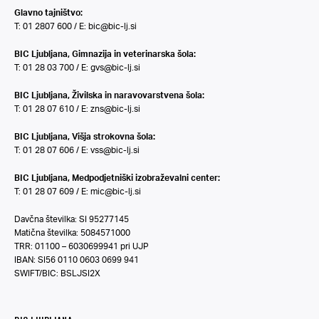
Glavno tajništvo:
T: 01 2807 600 / E:
bic@bic-lj.si
BIC Ljubljana, Gimnazija in veterinarska šola:
T: 01 28 03 700 / E:
gvs@bic-lj.si
BIC Ljubljana, Živilska in naravovarstvena šola:
T: 01 28 07 610 / E:
zns@bic-lj.si
BIC Ljubljana, Višja strokovna šola:
T: 01 28 07 606 / E:
vss@bic-lj.si
BIC Ljubljana, Medpodjetniški izobraževalni center:
T: 01 28 07 609 / E:
mic@bic-lj.si
Davčna številka: SI 95277145
Matična številka: 5084571000
TRR: 01100 – 6030699941 pri UJP
IBAN: SI56 0110 0603 0699 941
SWIFT/BIC: BSLJSI2X