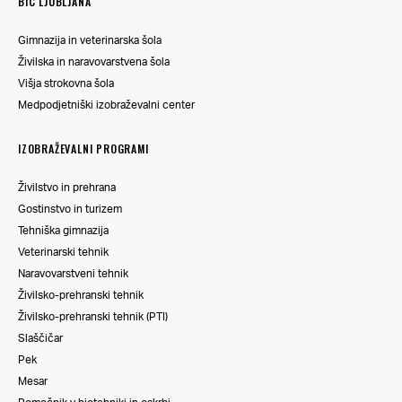
BIC LJUBLJANA
Gimnazija in veterinarska šola
Živilska in naravovarstvena šola
Višja strokovna šola
Medpodjetniški izobraževalni center
IZOBRAŽEVALNI PROGRAMI
Živilstvo in prehrana
Gostinstvo in turizem
Tehniška gimnazija
Veterinarski tehnik
Naravovarstveni tehnik
Živilsko-prehranski tehnik
Živilsko-prehranski tehnik (PTI)
Slaščičar
Pek
Mesar