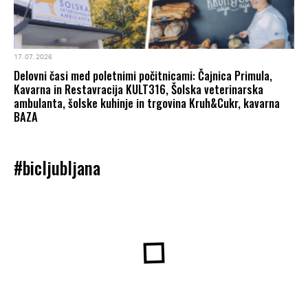
17. 07. 2026
Delovni časi med poletnimi počitnicami: Čajnica Primula,
Kavarna in Restavracija KULT316, Šolska veterinarska
ambulanta, šolske kuhinje in trgovina Kruh&Cukr, kavarna
BAZA
#bicljubljana