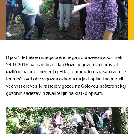
Dijaki 1. letnikov nižjega poklicnega izobraževanja so imeli
24. 9. 2019 naravoslovni dan Gozd. V gozdu so opravljali
različne naloge: merjenja pH tal, temperature zraka in zemlje
ter moči svetlobe v gozdu oziroma na jasi, opisati so morali
več vrst dreves, ki rastejo v gozdu na Golovcu, našteti nekaj
gozdnih sadežev in živali ter jih na kratko opisati.