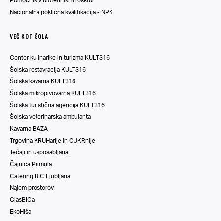
Pomočnik v biotehniki in oskrbi
Nacionalna poklicna kvalifikacija - NPK
VEČ KOT ŠOLA
Center kulinarike in turizma KULT316
Šolska restavracija KULT316
Šolska kavarna KULT316
Šolska mikropivovarna KULT316
Šolska turistična agencija KULT316
Šolska veterinarska ambulanta
Kavarna BAZA
Trgovina KRUHarije in CUKRnije
Tečaji in usposabljana
Čajnica Primula
Catering BIC Ljubljana
Najem prostorov
GlasBICa
EkoHiša