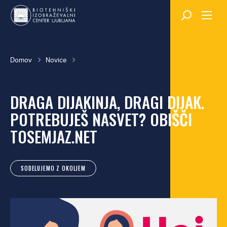
Skok
na
glavno
vsebino
Breadcrumb
Domov
Novice
DRAGA DIJAKINJA, DRAGI DIJAK.
POTREBUJEŠ NASVET? OBIŠČI
TOSEMJAZ.NET
SODELUJEMO Z OKOLJEM