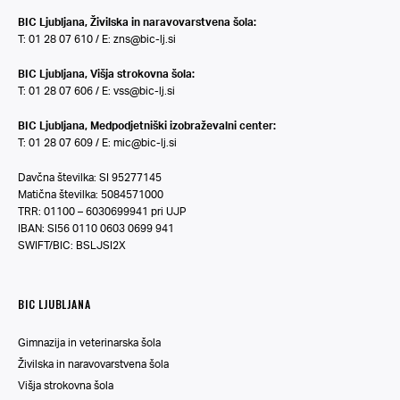
BIC Ljubljana, Živilska in naravovarstvena šola:
T: 01 28 07 610 / E:
zns@bic-lj.si
BIC Ljubljana, Višja strokovna šola:
T: 01 28 07 606 / E:
vss@bic-lj.si
BIC Ljubljana, Medpodjetniški izobraževalni center:
T: 01 28 07 609 / E:
mic@bic-lj.si
Davčna številka: SI 95277145
Matična številka: 5084571000
TRR: 01100 – 6030699941 pri UJP
IBAN: SI56 0110 0603 0699 941
SWIFT/BIC: BSLJSI2X
BIC LJUBLJANA
Gimnazija in veterinarska šola
Živilska in naravovarstvena šola
Višja strokovna šola