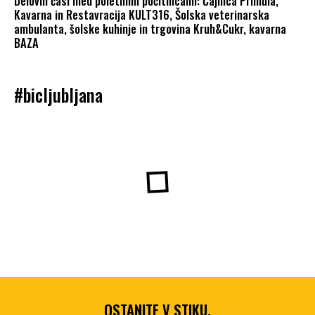
Delovni časi med poletnimi počitnicami: Čajnica Primula,
Kavarna in Restavracija KULT316, Šolska veterinarska
ambulanta, šolske kuhinje in trgovina Kruh&Cukr, kavarna
BAZA
#bicljubljana
OSTANITE V STIKU,