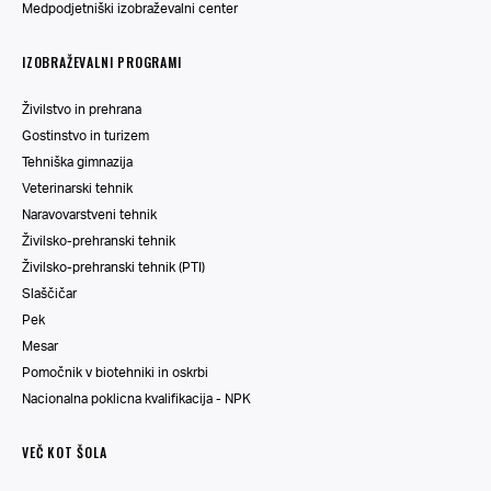
Medpodjetniški izobraževalni center
IZOBRAŽEVALNI PROGRAMI
Živilstvo in prehrana
Gostinstvo in turizem
Tehniška gimnazija
Veterinarski tehnik
Naravovarstveni tehnik
Živilsko-prehranski tehnik
Živilsko-prehranski tehnik (PTI)
Slaščičar
Pek
Mesar
Pomočnik v biotehniki in oskrbi
Nacionalna poklicna kvalifikacija - NPK
VEČ KOT ŠOLA