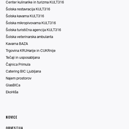
Center kulinarike in turizma KULT316
Šolska restavracija KULT316
Šolska kavarna KULT316
Šolska mikropivovarna KULT316
Šolska turistična agencija KULT316
Šolska veterinarska ambulanta
Kavarna BAZA
Trgovina KRUHarije in CUKRnije
Tečaji in usposabljana
Čajnica Primula
Catering BIC Ljubljana
Najem prostorov
GlasBICa
EkoHiša
NOVICE
OBVESTILA