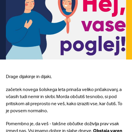
Drage dijakinje in dijaki,
začetek novega šolskega leta prinaša veliko pričakovanj, a
včasih tudi nemir in skrbi. Morda občutiš tesnobo, si pod
pritiskom ali preprosto ne veš, kako izraziti vse, kar čutiš. To
je povsem normalno.
Pomembno je, da veš - takšne občutke doživlja prav vsak
izmed nas. Vsi imamo dobre in slabe dneve.
Obstaja varen