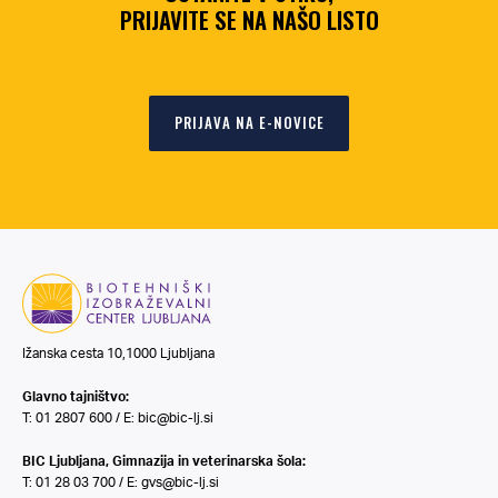
PRIJAVITE SE NA NAŠO LISTO
PRIJAVA NA E-NOVICE
Ižanska cesta 10,1000 Ljubljana
Glavno tajništvo:
T: 01 2807 600 / E:
bic@bic-lj.si
BIC Ljubljana, Gimnazija in veterinarska šola:
T: 01 28 03 700 / E:
gvs@bic-lj.si