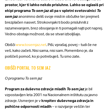
prostor, kjer ti lahko nekdo prisluhne.
Lahko se oglasiš pri
ekipi programa
To sem jaz
ali pa v spletni svetovalnici
To
sem jaz
anonimno deliš svoje misli in občutke ter prejmeš
brezplačen nasvet. Strokovnjaki ti bodo prisluhnili z
razumevanjem, brez obsojanja in ti pomagali najti pot naprej.
Vedno obstaja možnost, da se stvari izboljšajo.
Obišči
www.tosemjaz.net
. Piši, vprašaj, povej – tudi če ne
veš, kako začeti. Nisi sama, nisi sam. Pomembno je, da
poiščeš pomoč, ko jo potrebuješ. Tu smo zate.
OBIŠČI PORTAL TO SEM JAZ
O programu To sem jaz
Program za duševno zdravje mladih
To sem jaz
je bil
vzpostavljen leta 2001 na Nacionalnem inštitutu za javno
zdravje. Usmerjen je v
krepitev duševnega zdravja in
psihične odpornosti mladih
– v razvijanje veščin ter