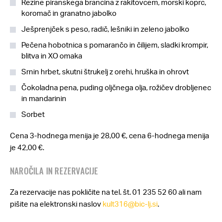
Rezine piranskega brancina z rakitovcem, morski koprc,
koromač in granatno jabolko
Ješprenjček s peso, radič, lešniki in zeleno jabolko
Pečena hobotnica s pomarančo in čilijem, sladki krompir,
blitva in XO omaka
Srnin hrbet, skutni štrukelj z orehi, hruška in ohrovt
Čokoladna pena, puding oljčnega olja, rožičev drobljenec
in mandarinin
Sorbet
Cena 3-hodnega menija je 28,00 €, cena 6-hodnega menija
je 42,00 €.
NAROČILA IN REZERVACIJE
Za rezervacije nas pokličite na tel. št. 01 235 52 60 ali nam
pišite na elektronski naslov
kult316@bic-lj.si
.