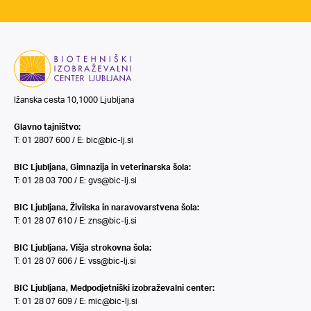
Ižanska cesta 10,1000 Ljubljana
Glavno tajništvo:
T: 01 2807 600 / E:
bic@bic-lj.si
BIC Ljubljana, Gimnazija in veterinarska šola:
T: 01 28 03 700 / E:
gvs@bic-lj.si
BIC Ljubljana, Živilska in naravovarstvena šola:
T: 01 28 07 610 / E:
zns@bic-lj.si
BIC Ljubljana, Višja strokovna šola:
T: 01 28 07 606 / E:
vss@bic-lj.si
BIC Ljubljana, Medpodjetniški izobraževalni center:
T: 01 28 07 609 / E:
mic@bic-lj.si