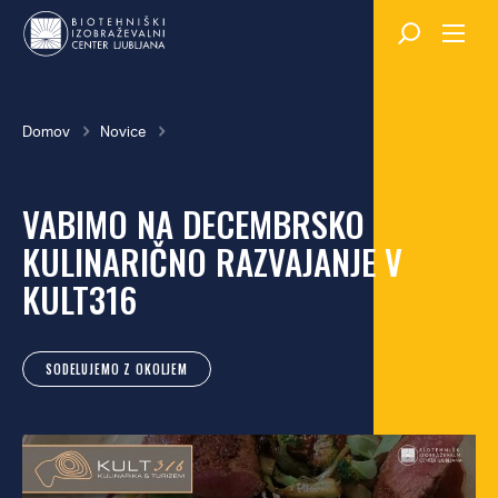
Skok
na
glavno
vsebino
Breadcrumb
Domov
Novice
VABIMO NA DECEMBRSKO
KULINARIČNO RAZVAJANJE V
KULT316
SODELUJEMO Z OKOLJEM