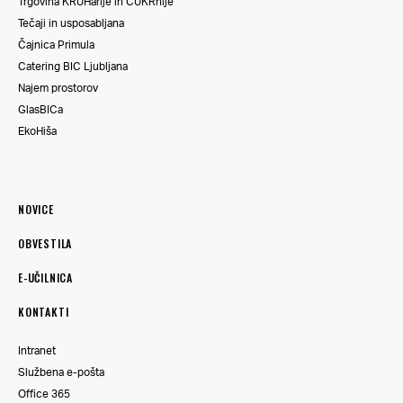
Trgovina KRUHarije in CUKRnije
Tečaji in usposabljana
Čajnica Primula
Catering BIC Ljubljana
Najem prostorov
GlasBICa
EkoHiša
NOVICE
OBVESTILA
E-UČILNICA
KONTAKTI
Intranet
Službena e-pošta
Office 365