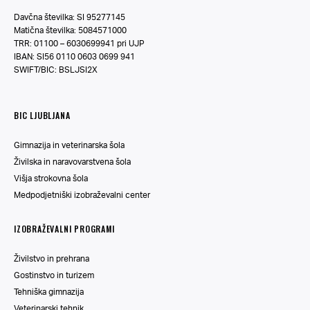
Davčna številka: SI 95277145
Matična številka: 5084571000
TRR: 01100 – 6030699941 pri UJP
IBAN: SI56 0110 0603 0699 941
SWIFT/BIC: BSLJSI2X
BIC LJUBLJANA
Gimnazija in veterinarska šola
Živilska in naravovarstvena šola
Višja strokovna šola
Medpodjetniški izobraževalni center
IZOBRAŽEVALNI PROGRAMI
Živilstvo in prehrana
Gostinstvo in turizem
Tehniška gimnazija
Veterinarski tehnik