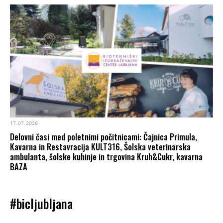
17. 07. 2026
Delovni časi med poletnimi počitnicami: Čajnica Primula,
Kavarna in Restavracija KULT316, Šolska veterinarska
ambulanta, šolske kuhinje in trgovina Kruh&Cukr, kavarna
BAZA
#bicljubljana