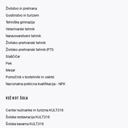
Živilstvo in prehrana
Gostinstvo in turizem
Tehniška gimnazija
Veterinarski tehnik
Naravovarstveni tehnik
Živilsko-prehranski tehnik
Živilsko-prehranski tehnik (PTI)
Slaščičar
Pek
Mesar
Pomočnik v biotehniki in oskrbi
Nacionalna poklicna kvalifikacija - NPK
VEČ KOT ŠOLA
Center kulinarike in turizma KULT316
Šolska restavracija KULT316
Šolska kavarna KULT316