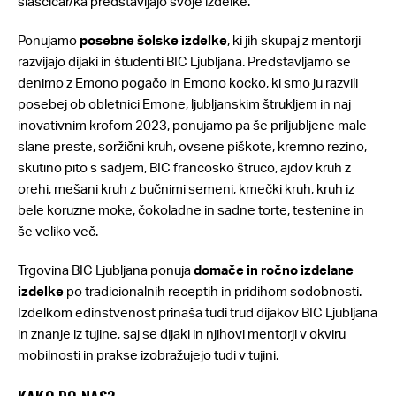
slaščičar/ka predstavljajo svoje izdelke.
Ponujamo
posebne šolske izdelke
, ki jih skupaj z mentorji
razvijajo dijaki in študenti BIC Ljubljana. Predstavljamo se
denimo z Emono pogačo in Emono kocko, ki smo ju razvili
posebej ob obletnici Emone, ljubljanskim štrukljem in naj
inovativnim krofom 2023, ponujamo pa še priljubljene male
slane preste, soržični kruh, ovsene piškote, kremno rezino,
skutino pito s sadjem, BIC francosko štruco, ajdov kruh z
orehi, mešani kruh z bučnimi semeni, kmečki kruh, kruh iz
bele koruzne moke, čokoladne in sadne torte, testenine in
še veliko več.
Trgovina BIC Ljubljana ponuja
domače in ročno izdelane
izdelke
po tradicionalnih receptih in pridihom sodobnosti.
Izdelkom edinstvenost prinaša tudi trud dijakov BIC Ljubljana
in znanje iz tujine, saj se dijaki in njihovi mentorji v okviru
mobilnosti in prakse izobražujejo tudi v tujini.