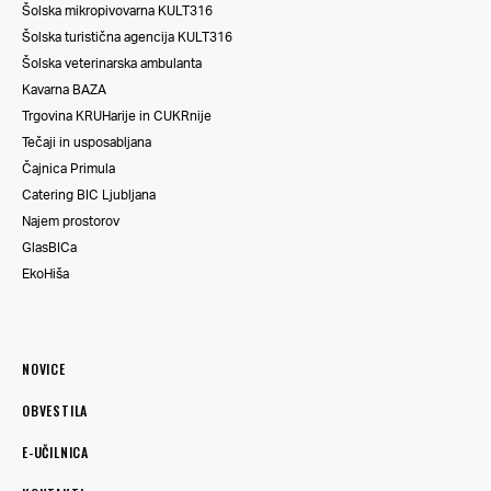
Šolska mikropivovarna KULT316
Šolska turistična agencija KULT316
Šolska veterinarska ambulanta
Kavarna BAZA
Trgovina KRUHarije in CUKRnije
Tečaji in usposabljana
Čajnica Primula
Catering BIC Ljubljana
Najem prostorov
GlasBICa
EkoHiša
NOVICE
OBVESTILA
E-UČILNICA