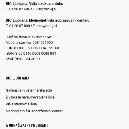
BIC Ljubljana, Višja strokovna šola:
T: 01 28 07 606 / E:
vss@bic-lj.si
BIC Ljubljana, Medpodjetniški izobraževalni center:
T: 01 28 07 609 / E:
mic@bic-lj.si
Davčna številka: SI 95277145
Matična številka: 5084571000
TRR: 01100 – 6030699941 pri UJP
IBAN: SI56 0110 0603 0699 941
SWIFT/BIC: BSLJSI2X
BIC LJUBLJANA
Gimnazija in veterinarska šola
Živilska in naravovarstvena šola
Višja strokovna šola
Medpodjetniški izobraževalni center
IZOBRAŽEVALNI PROGRAMI