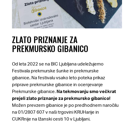
ZLATO PRIZNANJE ZA
PREKMURSKO GIBANICO
Od leta 2022 se na BIC Ljubljana udeležujemo
Festivala prekmurske šunke in prekmurske
gibanice
.
Na festivalu vsako leto poteka prikaz
priprave prekmurske gibanice in ocenjevanje
Prekmurske gibanice.
Na tekmovanju smo večkrat
prejeli zlato priznanje za prekmursko gibanico!
Možen prevzem gibanice je
po predhodnem naročilu
na 01/2807 607 v naši
trgovini KRUHarije in
CUKRnije
na Ižanski cesti 10 v Ljubljani.