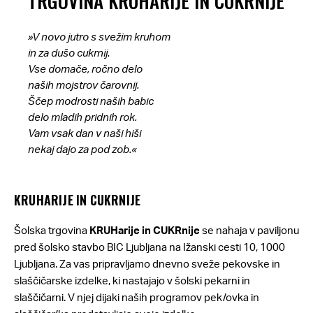
TRGOVINA KRUHARIJE IN CUKRNIJE
»V novo jutro s svežim kruhom
in za dušo cukrnij.
Vse domače, ročno delo
naših mojstrov čarovnij.
Ščep modrosti naših babic
delo mladih pridnih rok.
Vam vsak dan v naši hiši
nekaj dajo za pod zob.«
KRUHARIJE IN CUKRNIJE
Šolska trgovina
KRUHarije in CUKRnije
se nahaja v paviljonu
pred šolsko stavbo BIC Ljubljana na Ižanski cesti 10, 1000
Ljubljana. Za vas pripravljamo dnevno sveže pekovske in
slaščičarske izdelke, ki nastajajo v šolski pekarni in
slaščičarni. V njej dijaki naših programov pek/ovka in