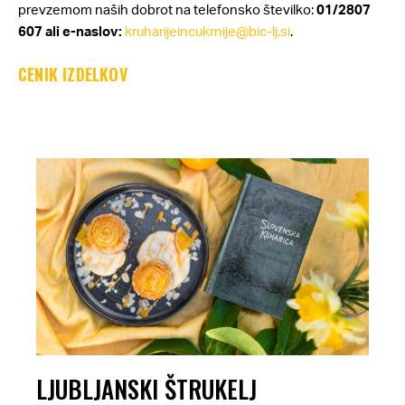
prevzemom naših dobrot na telefonsko številko:
01/2807
607 ali e-naslov:
kruharijeincukrnije@bic-lj.
si
.
CENIK IZDELKOV
LJUBLJANSKI ŠTRUKELJ