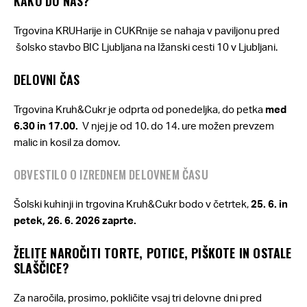
KAKO DO NAS?
Trgovina KRUHarije in CUKRnije se nahaja v paviljonu pred
šolsko stavbo BIC Ljubljana na Ižanski cesti 10 v Ljubljani.
DELOVNI ČAS
Trgovina Kruh&Cukr je odprta od ponedeljka, do petka
med
6.30 in 17.00.
V njej je od 10. do 14. ure možen prevzem
malic in kosil za domov.
OBVESTILO O IZREDNEM DELOVNEM ČASU
Šolski kuhinji in trgovina Kruh&Cukr bodo v četrtek,
25. 6. in
petek, 26. 6. 2026 zaprte.
ŽELITE NAROČITI TORTE, POTICE, PIŠKOTE IN OSTALE
SLAŠČICE?
Za naročila, prosimo, pokličite vsaj tri delovne dni pred