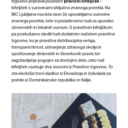
trgovino pripravili poseben
pravični kifeljček
–
kifeljček s surovinami izključno znanega porekla. Na
BIC Ljubljana vsa leta sicer že uporabljamo surovine
znanega porekla, zelo si prizadevamo tudi za uporabo
slovenskih in lokalnih surovin. S pravičnim kifeljčkom
pa poskušamo slediti tudi dodatnim načelom pravične
trgovine, ko je pravična distribucijska veriga,
transparentnost, ustvarjanje zdravega okolja in
spoštovanje delavskih in človekovih pravic ter
zagotavljanje pogojev za dostojno delo, zato naš
kifeljček vsebuje dve surovini iz Pravične trgovine. To
sta ekološki trsni sladkor iz Ekvadorja in čokolada za
polnilo iz Dominikanske republike in Italije.