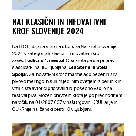
NAJ KLASIČNI IN INFOVATIVNI
KROF SLOVENIJE 2024
Na BIC Ljubljana smo na izboru za Naj krof Slovenije
2024 v kategorijah klasični in inovativni krof
zasedli
odlično 1. mesto!
Oba krofa pa sta pripravili
slaščičarki na BIC Ljubljana,
Lea Sterle in Stela
Špoljar.
Za inovativni krof z marmelado pečenih sliv,
pivovo meringo in suhim jedilnim cvetjem iz perunik in
vrtnic sta avtorici pripravili tudi posebno vabilo na
festival piva. Možen prevzem krofa je po predhodnem
naročilu na 01/2807 607 v naši
trgovini KRUHarije in
CUKRnije
na Ižanski cesti 10 v Ljubljani.