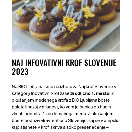
NAJ INFOVATIVNI KROF SLOVENIJE
2023
Na BIC Ljubljana smo na izboru za Naj krof Slovenije v
kategoriji Inovativni krof zasedli
odlično 1. mesto!
Z
okušanjem medenega krofa z BIC Ljubljana boste
poleteli nazaj v mladost, ko vam je babica ob hudih
zimah ponudila žlico domačega medu. Z okušanjem
boste podoživeli avtentično Slovenijo, saj se v ampuli,
ki jo stisnete v krof, skriva sladko presenečenje –