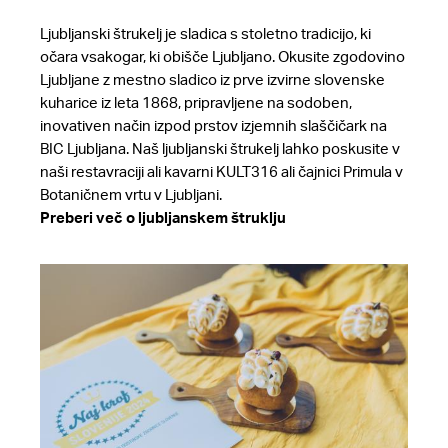
Ljubljanski štrukelj je sladica s stoletno tradicijo, ki
očara vsakogar, ki obišče Ljubljano. Okusite zgodovino
Ljubljane z mestno sladico iz prve izvirne slovenske
kuharice iz leta 1868, pripravljene na sodoben,
inovativen način izpod prstov izjemnih slaščičark na
BIC Ljubljana. Naš ljubljanski štrukelj lahko poskusite v
naši restavraciji ali kavarni KULT316 ali čajnici Primula v
Botaničnem vrtu v Ljubljani.
Preberi več o ljubljanskem štruklju