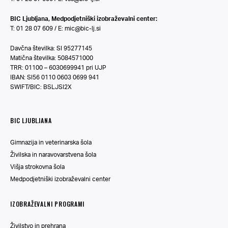
BIC Ljubljana, Medpodjetniški izobraževalni center:
T: 01 28 07 609 / E:
mic@bic-lj.si
Davčna številka: SI 95277145
Matična številka: 5084571000
TRR: 01100 – 6030699941 pri UJP
IBAN: SI56 0110 0603 0699 941
SWIFT/BIC: BSLJSI2X
BIC LJUBLJANA
Gimnazija in veterinarska šola
Živilska in naravovarstvena šola
Višja strokovna šola
Medpodjetniški izobraževalni center
IZOBRAŽEVALNI PROGRAMI
Živilstvo in prehrana