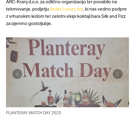
ARC-Kranj d.o.o. za odlično organizacijo ter povabilo na
tekmovanje, podjetju
Arctic Luxury Ice
, ki nas vedno podpre
z vrhunskim ledom ter celotni ekipi koktajl bara Silk and Fizz
za izjemno gostoljubje.
PLANTERAY MATCH DAY 2025
Han