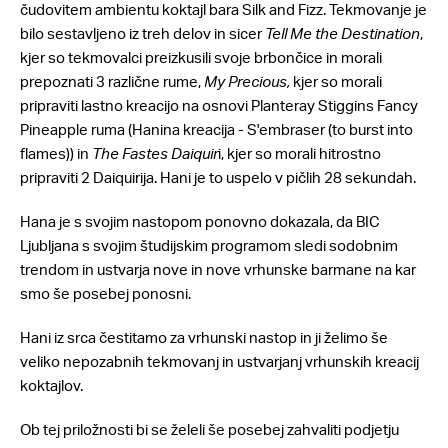
čudovitem ambientu koktajl bara Silk and Fizz. Tekmovanje je
bilo sestavljeno iz treh delov in sicer
Tell Me the Destination
,
kjer so tekmovalci preizkusili svoje brbončice in morali
prepoznati 3 različne rume,
My Precious,
kjer so morali
pripraviti lastno kreacijo na osnovi Planteray Stiggins Fancy
Pineapple ruma (Hanina kreacija - S'embraser (to burst into
flames)) in
The Fastes Daiquir
i, kjer so morali hitrostno
pripraviti 2 Daiquirija. Hani je to uspelo v pičlih 28 sekundah.
Hana je s svojim nastopom ponovno dokazala, da BIC
Ljubljana s svojim študijskim programom sledi sodobnim
trendom in ustvarja nove in nove vrhunske barmane na kar
smo še posebej ponosni.
Hani iz srca čestitamo za vrhunski nastop in ji želimo še
veliko nepozabnih tekmovanj in ustvarjanj vrhunskih kreacij
koktajlov.
Ob tej priložnosti bi se želeli še posebej zahvaliti podjetju