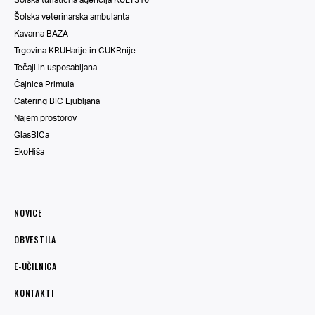
Šolska veterinarska ambulanta
Kavarna BAZA
Trgovina KRUHarije in CUKRnije
Tečaji in usposabljana
Čajnica Primula
Catering BIC Ljubljana
Najem prostorov
GlasBICa
EkoHiša
NOVICE
OBVESTILA
E-UČILNICA
KONTAKTI