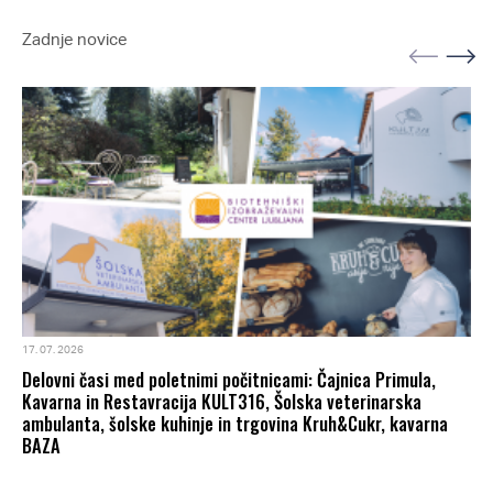
Zadnje novice
17. 07. 2026
Delovni časi med poletnimi počitnicami: Čajnica Primula,
Kavarna in Restavracija KULT316, Šolska veterinarska
ambulanta, šolske kuhinje in trgovina Kruh&Cukr, kavarna
BAZA