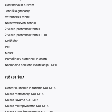
Gostinstvo in turizem
Tehniška gimnazija
Veterinarski tehnik
Naravovarstveni tehnik
Živilsko-prehranski tehnik
Živilsko-prehranski tehnik (PTI)
Slaščičar
Pek
Mesar
Pomočnik v biotehniki in oskrbi
Nacionalna poklicna kvalifikacija - NPK
VEČ KOT ŠOLA
Center kulinarike in turizma KULT316
Šolska restavracija KULT316
Šolska kavarna KULT316
Šolska mikropivovarna KULT316
Šolska turistična agencija KULT316