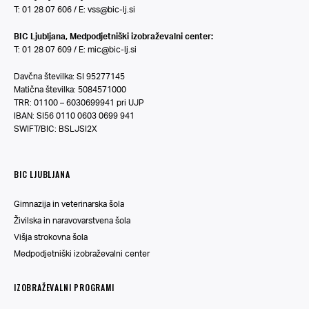
T: 01 28 07 606 / E:
vss@bic-lj.si
BIC Ljubljana, Medpodjetniški izobraževalni center:
T: 01 28 07 609 / E:
mic@bic-lj.si
Davčna številka: SI 95277145
Matična številka: 5084571000
TRR: 01100 – 6030699941 pri UJP
IBAN: SI56 0110 0603 0699 941
SWIFT/BIC: BSLJSI2X
BIC LJUBLJANA
Gimnazija in veterinarska šola
Živilska in naravovarstvena šola
Višja strokovna šola
Medpodjetniški izobraževalni center
IZOBRAŽEVALNI PROGRAMI