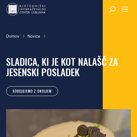
Skok
na
glavno
vsebino
Breadcrumb
Domov
Novice
SLADICA, KI JE KOT NALAŠČ ZA
JESENSKI POSLADEK
SODELUJEMO Z OKOLJEM