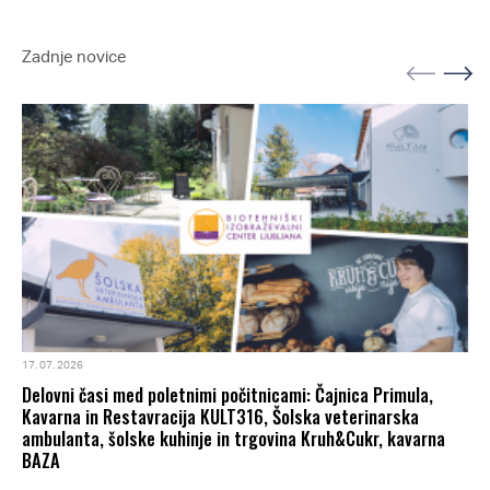
Zadnje novice
17. 07. 2026
Delovni časi med poletnimi počitnicami: Čajnica Primula,
Kavarna in Restavracija KULT316, Šolska veterinarska
ambulanta, šolske kuhinje in trgovina Kruh&Cukr, kavarna
BAZA