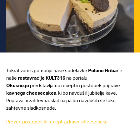
Tokrat vam s pomočjo naše sodelavke
Polone Hribar
iz
naše
restavracije
KULT316
na portalu
Okusno.je
predstavljamo recept in postopek priprave
kavnega cheesecakea
, ki bo navdušil ljubitelje kave.
Priprava ni zahtevna, sladica pa bo navdušila še tako
zahtevne sladkosnede.
Preveri postopek in recept za kavni cheesecake