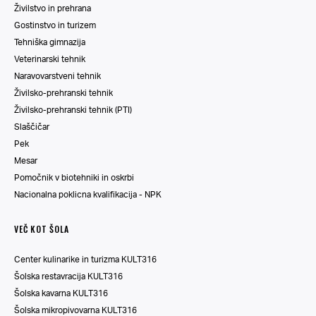
Živilstvo in prehrana
Gostinstvo in turizem
Tehniška gimnazija
Veterinarski tehnik
Naravovarstveni tehnik
Živilsko-prehranski tehnik
Živilsko-prehranski tehnik (PTI)
Slaščičar
Pek
Mesar
Pomočnik v biotehniki in oskrbi
Nacionalna poklicna kvalifikacija - NPK
VEČ KOT ŠOLA
Center kulinarike in turizma KULT316
Šolska restavracija KULT316
Šolska kavarna KULT316
Šolska mikropivovarna KULT316