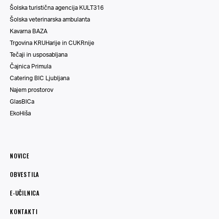
Šolska turistična agencija KULT316
Šolska veterinarska ambulanta
Kavarna BAZA
Trgovina KRUHarije in CUKRnije
Tečaji in usposabljana
Čajnica Primula
Catering BIC Ljubljana
Najem prostorov
GlasBICa
EkoHiša
NOVICE
OBVESTILA
E-UČILNICA
KONTAKTI