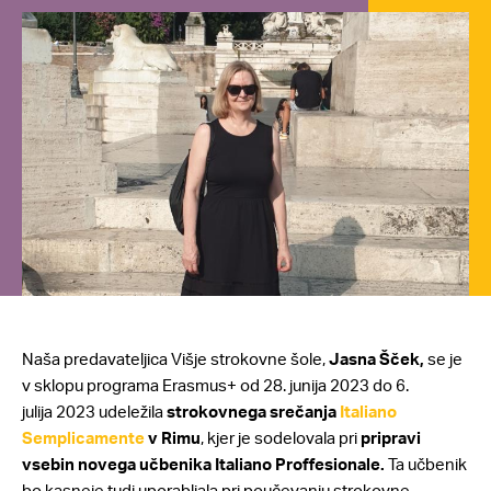
Naša predavateljica Višje strokovne šole,
Jasna Šček,
se je
v sklopu programa Erasmus+ od 28. junija 2023 do 6.
julija 2023 udeležila
strokovnega srečanja
Italiano
Semplicamente
v Rimu
, kjer je sodelovala pri
pripravi
vsebin novega učbenika Italiano Proffesionale.
Ta učbenik
bo kasneje tudi uporabljala pri poučevanju strokovne