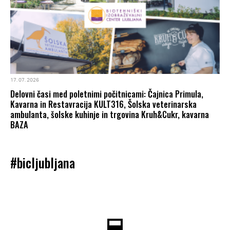
17. 07. 2026
Delovni časi med poletnimi počitnicami: Čajnica Primula,
Kavarna in Restavracija KULT316, Šolska veterinarska
ambulanta, šolske kuhinje in trgovina Kruh&Cukr, kavarna
BAZA
#bicljubljana