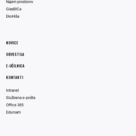
Najem prostorov
GlasBICa
EkoHiša
NOVICE
OBVESTILA
E-UČILNICA
KONTAKTI
Intranet
Službena e-pošta
Office 365
Eduroam