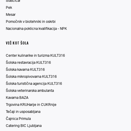
Slaščičar
Pek
Mesar
Pomočnik v biotehniki in oskrbi
Nacionalna poklicna kvalifikacija - NPK
VEČ KOT ŠOLA
Center kulinarike in turizma KULT316
Šolska restavracija KULT316
Šolska kavarna KULT316
Šolska mikropivovarna KULT316
Šolska turistična agencija KULT316
Šolska veterinarska ambulanta
Kavarna BAZA
Trgovina KRUHarije in CUKRnije
Tečaji in usposabljana
Čajnica Primula
Catering BIC Ljubljana