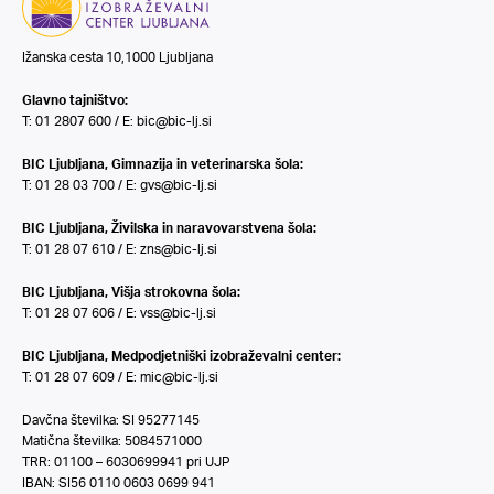
Ižanska cesta 10,1000 Ljubljana
Glavno tajništvo:
T: 01 2807 600 / E:
bic@bic-lj.si
BIC Ljubljana, Gimnazija in veterinarska šola:
T: 01 28 03 700 / E:
gvs@bic-lj.si
BIC Ljubljana, Živilska in naravovarstvena šola:
T: 01 28 07 610 / E:
zns@bic-lj.si
BIC Ljubljana, Višja strokovna šola:
T: 01 28 07 606 / E:
vss@bic-lj.si
BIC Ljubljana, Medpodjetniški izobraževalni center:
T: 01 28 07 609 / E:
mic@bic-lj.si
Davčna številka: SI 95277145
Matična številka: 5084571000
TRR: 01100 – 6030699941 pri UJP
IBAN: SI56 0110 0603 0699 941