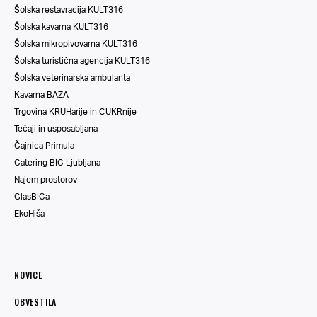
Šolska restavracija KULT316
Šolska kavarna KULT316
Šolska mikropivovarna KULT316
Šolska turistična agencija KULT316
Šolska veterinarska ambulanta
Kavarna BAZA
Trgovina KRUHarije in CUKRnije
Tečaji in usposabljana
Čajnica Primula
Catering BIC Ljubljana
Najem prostorov
GlasBICa
EkoHiša
NOVICE
OBVESTILA