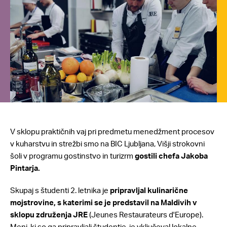
V sklopu praktičnih vaj pri predmetu menedžment procesov
v kuharstvu in strežbi smo na BIC Ljubljana, Višji strokovni
šoli v programu gostinstvo in turizrm
gostili chefa Jakoba
Pintarja.
Skupaj s študenti 2. letnika je
pripravljal kulinarične
mojstrovine, s katerimi se je predstavil na Maldivih v
sklopu združenja JRE
(Jeunes Restaurateurs d'Europe).
Meni, ki so ga pripravljali študentje, je vključeval lokalne