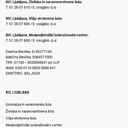
BIC Ljubljana, Živilska in naravovarstvena šola:
T: 01 28 07 610 / E:
zns@bic-lj.si
BIC Ljubljana, Višja strokovna šola:
T: 01 28 07 606 / E:
vss@bic-lj.si
BIC Ljubljana, Medpodjetniški izobraževalni center:
T: 01 28 07 609 / E:
mic@bic-lj.si
Davčna številka: SI 95277145
Matična številka: 5084571000
TRR: 01100 – 6030699941 pri UJP
IBAN: SI56 0110 0603 0699 941
SWIFT/BIC: BSLJSI2X
BIC LJUBLJANA
Gimnazija in veterinarska šola
Živilska in naravovarstvena šola
Višja strokovna šola
Medpodjetniški izobraževalni center