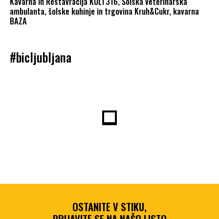
Kavarna in Restavracija KULT316, Šolska veterinarska
ambulanta, šolske kuhinje in trgovina Kruh&Cukr, kavarna
BAZA
#bicljubljana
OSTANITE V STIKU,
PRIJAVITE SE NA NAŠO LISTO