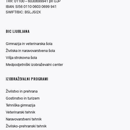
TRR: 01100 – 6030699941 pri UJP
IBAN: SI56 0110 0603 0699 941
SWIFT/BIC: BSLJSI2X
BIC LJUBLJANA
Gimnazija in veterinarska šola
Živilska in naravovarstvena šola
Višja strokovna šola
Medpodjetniški izobraževalni center
IZOBRAŽEVALNI PROGRAMI
Živilstvo in prehrana
Gostinstvo in turizem
Tehniška gimnazija
Veterinarski tehnik
Naravovarstveni tehnik
Živilsko-prehranski tehnik