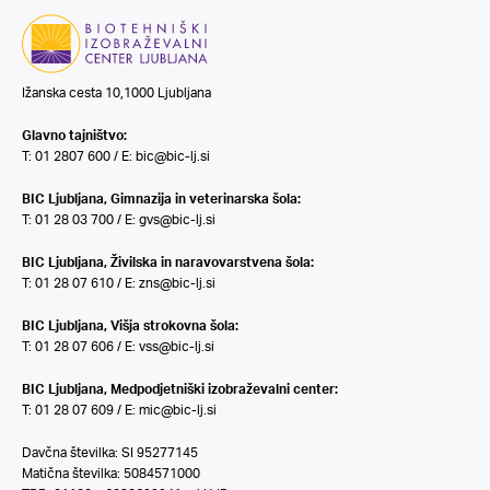
Ižanska cesta 10,1000 Ljubljana
Glavno tajništvo:
T: 01 2807 600 / E:
bic@bic-lj.si
BIC Ljubljana, Gimnazija in veterinarska šola:
T: 01 28 03 700 / E:
gvs@bic-lj.si
BIC Ljubljana, Živilska in naravovarstvena šola:
T: 01 28 07 610 / E:
zns@bic-lj.si
BIC Ljubljana, Višja strokovna šola:
T: 01 28 07 606 / E:
vss@bic-lj.si
BIC Ljubljana, Medpodjetniški izobraževalni center:
T: 01 28 07 609 / E:
mic@bic-lj.si
Davčna številka: SI 95277145
Matična številka: 5084571000