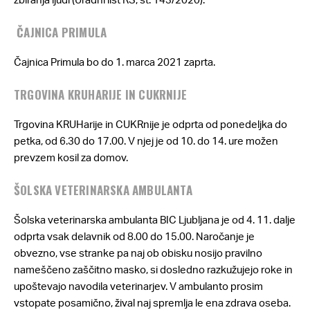
ČAJNICA PRIMULA
Čajnica Primula bo do 1. marca 2021 zaprta.
TRGOVINA KRUHARIJE IN CUKRNIJE
Trgovina KRUHarije in CUKRnije je odprta od ponedeljka do
petka, od 6.30 do 17.00. V njej je od 10. do 14. ure možen
prevzem kosil za domov.
ŠOLSKA VETERINARSKA AMBULANTA
Šolska veterinarska ambulanta BIC Ljubljana je od 4. 11. dalje
odprta vsak delavnik od 8.00 do 15.00. Naročanje je
obvezno, vse stranke pa naj ob obisku nosijo pravilno
nameščeno zaščitno masko, si dosledno razkužujejo roke in
upoštevajo navodila veterinarjev. V ambulanto prosim
vstopate posamično, žival naj spremlja le ena zdrava oseba.