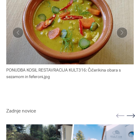
PONUDBA KOSIL RESTAVRACIJA KULT316: Čičerikina obara s
PO
sezamom in feferoni.jpg
koz
Zadnje novice