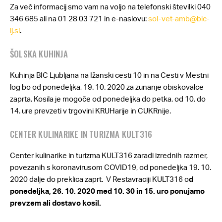
Za več informacij smo vam na voljo na telefonski številki 040
346 685 ali na 01 28 03 721 in e-naslovu:
sol-vet-amb@bic-
lj.si
.
ŠOLSKA KUHINJA
Kuhinja BIC Ljubljana na Ižanski cesti 10 in na Cesti v Mestni
log bo od ponedeljka, 19. 10. 2020 za zunanje obiskovalce
zaprta. Kosila je mogoče od ponedeljka do petka, od 10. do
14. ure prevzeti v trgovini KRUHarije in CUKRnije.
CENTER KULINARIKE IN TURIZMA KULT316
Center kulinarike in turizma KULT316 zaradi izrednih razmer,
povezanih s koronavirusom COVID19, od ponedeljka 19. 10.
2020 dalje do preklica zaprt. V Restavraciji KULT316 o
d
ponedeljka, 26. 10. 2020 med 10. 30 in 15. uro ponujamo
prevzem ali dostavo kosil.