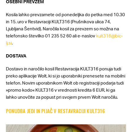
OSEBNI PREVZEM
Kosila lahko prevzamete od ponedeljka do petka med 10.30
in 15. uro v Restavraciji KULT316 (Prušnikova ulica 74,
Ljubljana Šentvid). Naročila kosil za prevzem so možna na
telefonsko številko 01 235 52 60 ali e-naslov
kult316@bic-
lj.si
.
DOSTAVA
Dostavo in naročilo kosil Restavracija KULT316 ponuja tudi
preko aplikacije Wolt, ki si jo uporabniki prenesete na mobilni
telefon. Novim uporabnikom Wolt ob registraciji podarja tudi
»promo kodo« KULT316 v vrednosti kredita 6 EUR, ki ga
lahko unovčite za popust pri svojem prvem Wolt naročilu.
PONUDBA JEDI IN PIJAČ V RESTAVRACIJI KULT316