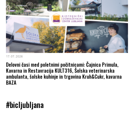
17. 07. 2026
Delovni časi med poletnimi počitnicami: Čajnica Primula,
Kavarna in Restavracija KULT316, Šolska veterinarska
ambulanta, šolske kuhinje in trgovina Kruh&Cukr, kavarna
BAZA
#bicljubljana