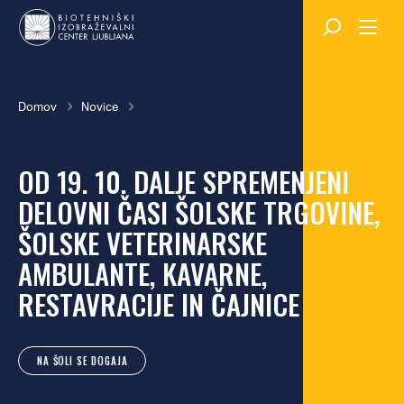
Skok
na
glavno
vsebino
Breadcrumb
Domov
Novice
OD 19. 10. DALJE SPREMENJENI
DELOVNI ČASI ŠOLSKE TRGOVINE,
ŠOLSKE VETERINARSKE
AMBULANTE, KAVARNE,
RESTAVRACIJE IN ČAJNICE
NA ŠOLI SE DOGAJA