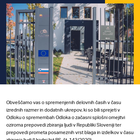
Obveščamo vas o spremenjenih delovnih časih v času
izrednih razmer in dodatnih ukrepov, ki so bili sprejeti v
Odloku o spremembah Odloka o začasni splošni omejitvi
oziroma prepovedi zbiranja ljudi v Republiki Sloveniji ter
prepovedi prometa posameznih vrst blaga in izdelkov v času
zbiranja ljudi (Uradni list RS, št. 143/2020).