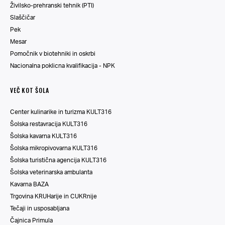
Živilsko-prehranski tehnik (PTI)
Slaščičar
Pek
Mesar
Pomočnik v biotehniki in oskrbi
Nacionalna poklicna kvalifikacija - NPK
VEČ KOT ŠOLA
Center kulinarike in turizma KULT316
Šolska restavracija KULT316
Šolska kavarna KULT316
Šolska mikropivovarna KULT316
Šolska turistična agencija KULT316
Šolska veterinarska ambulanta
Kavarna BAZA
Trgovina KRUHarije in CUKRnije
Tečaji in usposabljana
Čajnica Primula