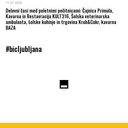
17. 07. 2026
Delovni časi med poletnimi počitnicami: Čajnica Primula,
Kavarna in Restavracija KULT316, Šolska veterinarska
ambulanta, šolske kuhinje in trgovina Kruh&Cukr, kavarna
BAZA
#bicljubljana