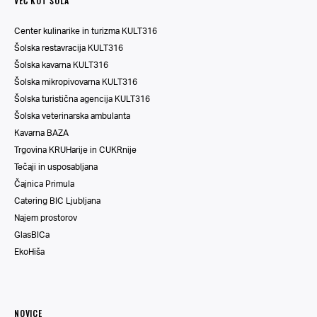
VEČ KOT ŠOLA
Center kulinarike in turizma KULT316
Šolska restavracija KULT316
Šolska kavarna KULT316
Šolska mikropivovarna KULT316
Šolska turistična agencija KULT316
Šolska veterinarska ambulanta
Kavarna BAZA
Trgovina KRUHarije in CUKRnije
Tečaji in usposabljana
Čajnica Primula
Catering BIC Ljubljana
Najem prostorov
GlasBICa
EkoHiša
NOVICE