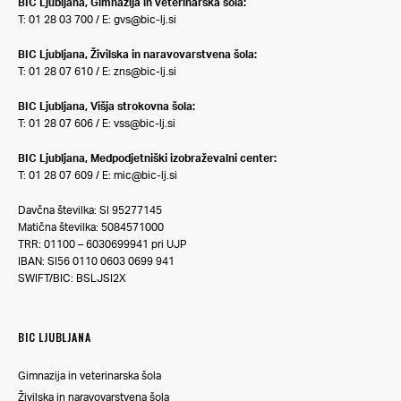
BIC Ljubljana, Gimnazija in veterinarska šola:
T: 01 28 03 700 / E:
gvs@bic-lj.si
BIC Ljubljana, Živilska in naravovarstvena šola:
T: 01 28 07 610 / E:
zns@bic-lj.si
BIC Ljubljana, Višja strokovna šola:
T: 01 28 07 606 / E:
vss@bic-lj.si
BIC Ljubljana, Medpodjetniški izobraževalni center:
T: 01 28 07 609 / E:
mic@bic-lj.si
Davčna številka: SI 95277145
Matična številka: 5084571000
TRR: 01100 – 6030699941 pri UJP
IBAN: SI56 0110 0603 0699 941
SWIFT/BIC: BSLJSI2X
BIC LJUBLJANA
Gimnazija in veterinarska šola
Živilska in naravovarstvena šola