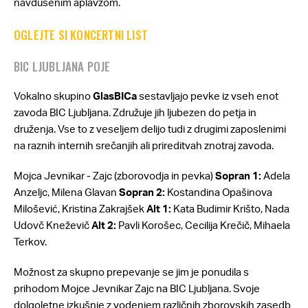
navdušenim aplavzom.
OGLEJTE SI KONCERTNI LIST
BIC LJUBLJANA POJE
Vokalno skupino
GlasBICa
sestavljajo pevke iz vseh enot
zavoda BIC Ljubljana. Združuje jih ljubezen do petja in
druženja. Vse to z veseljem delijo tudi z drugimi zaposlenimi
na raznih internih srečanjih ali prireditvah znotraj zavoda.
Mojca Jevnikar - Zajc (zborovodja in pevka)
Sopran 1:
Adela
Anzeljc, Milena Glavan
Sopran 2:
Kostandina Opašinova
Milošević, Kristina Zakrajšek
Alt 1:
Kata Budimir Krišto, Nada
Udovč Kneževič
Alt 2:
Pavli Korošec, Cecilija Krečič, Mihaela
Terkov.
Možnost za skupno prepevanje se jim je ponudila s
prihodom Mojce Jevnikar Zajc na BIC Ljubljana. Svoje
dolgoletne izkušnje z vodenjem različnih zborovskih zasedb