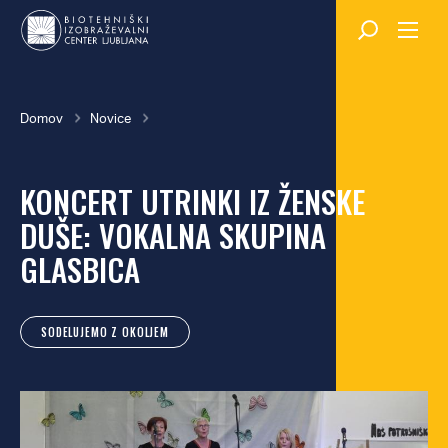
Skok
na
glavno
vsebino
Breadcrumb
Domov
Novice
KONCERT UTRINKI IZ ŽENSKE
DUŠE: VOKALNA SKUPINA
GLASBICA
SODELUJEMO Z OKOLJEM