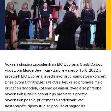
Vokalna skupina zaposlenih na BIC Ljubljana, GlasBICa pod
vodstvom
Mojce Jevnikar - Zajc
je v sredo, 15. 6. 2022, v
prostorih BIC Ljubljana, izvedla svoj drugi samostojni koncert
z naslovom
Utrinki iz ženske duše
. Pevke so pripravile malo
drugačen dogodek, kot smo ga vajeni. Izvedle so priredbe
slovenskih ljudskih pesmi in jih prepletle s poezijo
slovenskih pesnic, pri čemer so sodelovale vse
nastopajoče. Njihov trud so poslušalci nagradili z