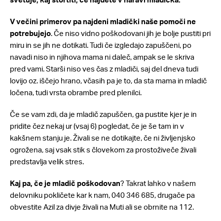
V večini primerov pa najdeni mladički naše pomoči ne
potrebujejo
. Če niso vidno poškodovani jih je bolje pustiti pri
miru in se jih ne dotikati. Tudi če izgledajo zapuščeni, po
navadi niso in njihova mama ni daleč, ampak se le skriva
pred vami. Starši niso ves čas z mladiči, saj del dneva tudi
lovijo oz. iščejo hrano, včasih pa je to, da sta mama in mladič
ločena, tudi vrsta obrambe pred plenilci.
Če se vam zdi, da je mladič zapuščen, ga pustite kjer je in
pridite čez nekaj ur (vsaj 6) pogledat, če je še tam in v
kakšnem stanju je. Živali se ne dotikajte, če ni življenjsko
ogrožena, saj vsak stik s človekom za prostoživeče živali
predstavlja velik stres.
Kaj pa, če je mladič poškodovan
? Takrat lahko v našem
delovniku pokličete kar k nam, 040 346 685, drugače pa
obvestite Azil za divje živali na Muti ali se obrnite na 112.