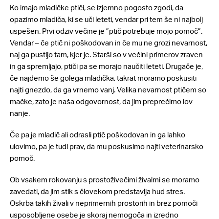
Ko imajo mladičke ptiči, se izjemno pogosto zgodi, da
opazimo mladiča, ki se uči leteti, vendar pri tem še ni najbolj
uspešen. Prvi odziv večine je ”ptič potrebuje mojo pomoč”.
Vendar – če ptič ni poškodovan in če mu ne grozi nevarnost,
naj ga pustijo tam, kjer je. Starši so v večini primerov zraven
in ga spremljajo, ptiči pa se morajo naučiti leteti. Drugače je,
če najdemo še golega mladička, takrat moramo poskusiti
najti gnezdo, da ga vrnemo vanj. Velika nevarnost ptičem so
mačke, zato je naša odgovornost, da jim preprečimo lov
nanje.
Če pa je mladič ali odrasli ptič poškodovan in ga lahko
ulovimo, pa je tudi prav, da mu poskusimo najti veterinarsko
pomoč.
Ob vsakem rokovanju s prostoživečimi živalmi se moramo
zavedati, da jim stik s človekom predstavlja hud stres.
Oskrba takih živali v neprimernih prostorih in brez pomoči
usposobljene osebe je skoraj nemogoča in izredno