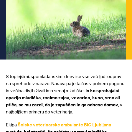
S toplejšimi, spomladanskimi dnevi se vse več ljudi odpravi
na sprehode v naravo. Narava pa je ta čas v polnem pogonu
in večina divjih živali ima sedaj mladičke.
In ko sprehajalci
opazijo mladička, recimo zajca, veverico, kuno, srno ali
ptiča, se mu zazdi, da je zapuščen in ga odnese domov,
v
najboljšem primeru do veterinarja.
Ekipa
Šolske veterinarske ambulante BIC Ljubljana
svetuje, kaj stortiti, če najdete v naravi mladička.