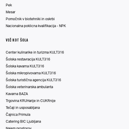
Pek
Mesar
Pomočnik v biotehniki in oskrbi
Nacionalna poklicna kvalifikacija - NPK
VEČ KOT ŠOLA
Center kulinarike in turizma KULT316
Šolska restavracija KULT316
Šolska kavarna KULT316
Šolska mikropivovarna KULT316
Šolska turistična agencija KULT316
Šolska veterinarska ambulanta
Kavarna BAZA
Trgovina KRUHarije in CUKRnije
Tečaji in usposabljana
Čajnica Primula
Catering BIC Ljubljana
Najem prostorov