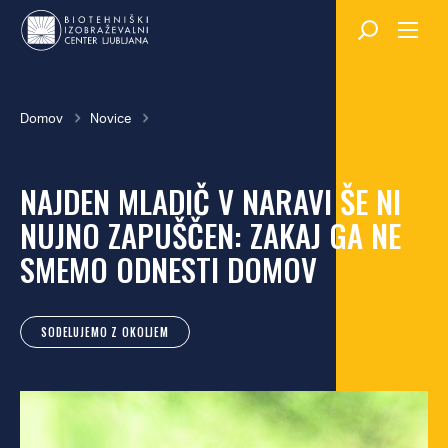
Skok
na
glavno
vsebino
Breadcrumb
Domov
Novice
NAJDEN MLADIČ V NARAVI ŠE NI
NUJNO ZAPUŠČEN: ZAKAJ GA NE
SMEMO ODNESTI DOMOV
SODELUJEMO Z OKOLJEM