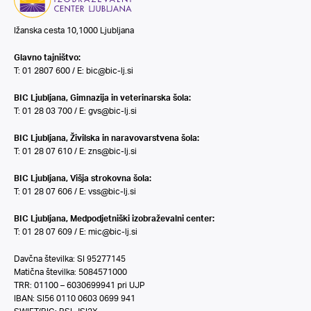
Ižanska cesta 10,1000 Ljubljana
Glavno tajništvo:
T: 01 2807 600 / E:
bic@bic-lj.si
BIC Ljubljana, Gimnazija in veterinarska šola:
T: 01 28 03 700 / E:
gvs@bic-lj.si
BIC Ljubljana, Živilska in naravovarstvena šola:
T: 01 28 07 610 / E:
zns@bic-lj.si
BIC Ljubljana, Višja strokovna šola:
T: 01 28 07 606 / E:
vss@bic-lj.si
BIC Ljubljana, Medpodjetniški izobraževalni center:
T: 01 28 07 609 / E:
mic@bic-lj.si
Davčna številka: SI 95277145
Matična številka: 5084571000
TRR: 01100 – 6030699941 pri UJP
IBAN: SI56 0110 0603 0699 941