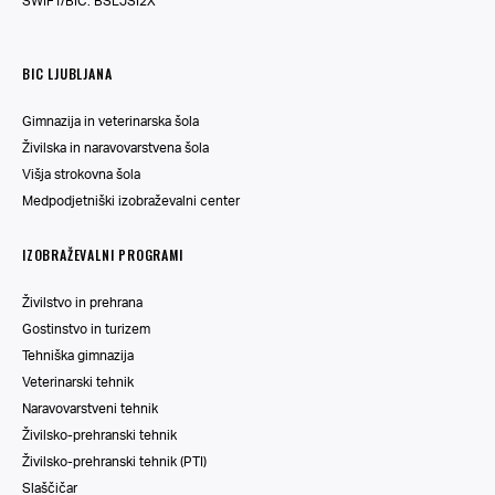
SWIFT/BIC: BSLJSI2X
BIC LJUBLJANA
Gimnazija in veterinarska šola
Živilska in naravovarstvena šola
Višja strokovna šola
Medpodjetniški izobraževalni center
IZOBRAŽEVALNI PROGRAMI
Živilstvo in prehrana
Gostinstvo in turizem
Tehniška gimnazija
Veterinarski tehnik
Naravovarstveni tehnik
Živilsko-prehranski tehnik
Živilsko-prehranski tehnik (PTI)
Slaščičar