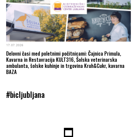
17. 07. 2026
Delovni časi med poletnimi počitnicami: Čajnica Primula,
Kavarna in Restavracija KULT316, Šolska veterinarska
ambulanta, šolske kuhinje in trgovina Kruh&Cukr, kavarna
BAZA
#bicljubljana