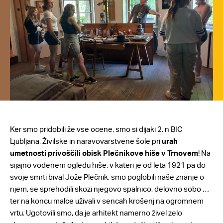
Ker smo pridobili že vse ocene, smo si dijaki 2. n BIC
Ljubljana, Živilske in naravovarstvene šole pri
urah
umetnosti privoščili obisk Plečnikove hiše v Trnovem
! Na
sijajno vodenem ogledu hiše, v kateri je od leta 1921 pa do
svoje smrti bival Jože Plečnik, smo poglobili naše znanje o
njem, se sprehodili skozi njegovo spalnico, delovno sobo …
ter na koncu malce uživali v sencah krošenj na ogromnem
vrtu. Ugotovili smo, da je arhitekt namerno živel zelo