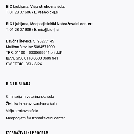
BIC Ljubljana, Višja strokovna šola:
T: 01 28 07 606 / E:
vss@bic-lj.si
BIC Ljubljana, Medpodjetniški izobraževalni center:
T: 01 28 07 609 / E:
mic@bic-lj.si
Davčna številka: SI 95277145
Matična številka: 5084571000
TRR: 01100 – 6030699941 pri UJP
IBAN: SI56 0110 0603 0699 941
SWIFT/BIC: BSLJSI2X
BIC LJUBLJANA
Gimnazija in veterinarska šola
Živilska in naravovarstvena šola
Višja strokovna šola
Medpodjetniški izobraževalni center
IZOBRAŽEVALNI PROGRAMI