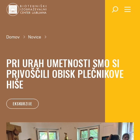
Skok
na
glavno
vsebino
Breadcrumb
Domov
Novice
PRI URAH UMETNOSTI SMO SI
PRIVOŠČILI OBISK PLEČNIKOVE
HIŠE
EKSKURZIJE