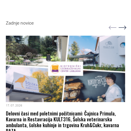
Zadnje novice
17. 07. 2026
Delovni časi med poletnimi počitnicami: Čajnica Primula,
Kavarna in Restavracija KULT316, Šolska veterinarska
ambulanta, šolske kuhinje in trgovina Kruh&Cukr, kavarna
BAZA