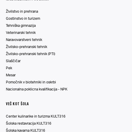
Živilstvo in prehrana
Gostinstvo in turizem
Tehniška gimnazija
Veterinarski tehnik
Naravovarstveni tehnik
Živilsko-prehranski tehnik
Živilsko-prehranski tehnik (PTI)
Slaščičar
Pek
Mesar
Pomočnik v biotehniki in oskrbi
Nacionalna poklicna kvalifikacija - NPK
VEČ KOT ŠOLA
Center kulinarike in turizma KULT316
Šolska restavracija KULT316
Šolska kavarna KULT316