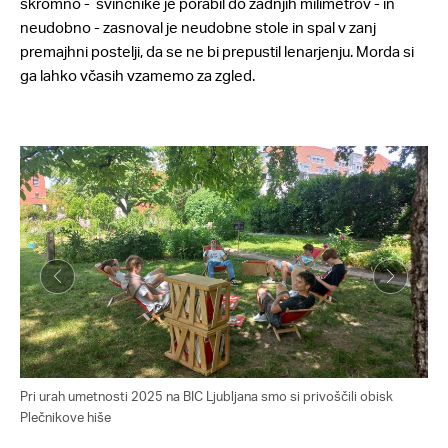
skromno - svinčnike je porabil do zadnjih milimetrov - in
neudobno - zasnoval je neudobne stole in spal v zanj
premajhni postelji, da se ne bi prepustil lenarjenju. Morda si
ga lahko včasih vzamemo za zgled.
Pri urah umetnosti 2025 na BIC Ljubljana smo si privoščili obisk
Plečnikove hiše