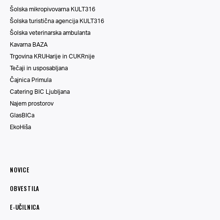
Šolska mikropivovarna KULT316
Šolska turistična agencija KULT316
Šolska veterinarska ambulanta
Kavarna BAZA
Trgovina KRUHarije in CUKRnije
Tečaji in usposabljana
Čajnica Primula
Catering BIC Ljubljana
Najem prostorov
GlasBICa
EkoHiša
NOVICE
OBVESTILA
E-UČILNICA