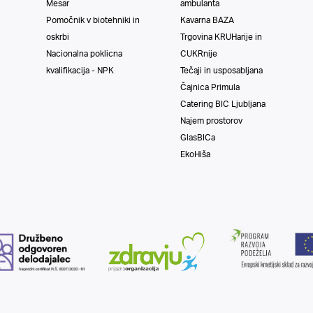
Mesar
ambulanta
Pomočnik v biotehniki in
Kavarna BAZA
oskrbi
Trgovina KRUHarije in
Nacionalna poklicna
CUKRnije
kvalifikacija - NPK
Tečaji in usposabljana
Čajnica Primula
Catering BIC Ljubljana
Najem prostorov
GlasBICa
EkoHiša