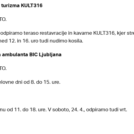
n turizma KULT316
RTO.
, odpiramo teraso restavracije in kavarne KULT316, kjer s
med 12. in 16. uro tudi nudimo kosila.
a ambulanta BIC Ljubljana
RTO.
lovne dni od 8. do 15. ure.
u od 11. do 18. ure. V soboto, 24. 4., odpiramo tudi vrt.