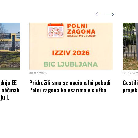
08. 07. 2026
08. 07. 20
odnjo EE
Pridružili smo se nacionalni pobudi
Gostil
8 občinah
Polni zagona kolesarimo v službo
projek
ju I.