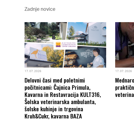
Zadnje novice
 2017-2021
1 NA
17. 07. 2026
17. 07. 2026
Delovni časi med poletnimi
Mednarod
počitnicami: Čajnica Primula,
praktičn
Kavarna in Restavracija KULT316,
veterina
Šolska veterinarska ambulanta,
šolske kuhinje in trgovina
Kruh&Cukr, kavarna BAZA