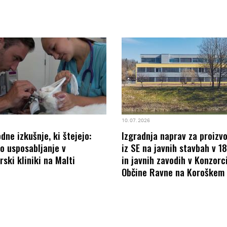
10. 07. 2026
ne izkušnje, ki štejejo:
Izgradnja naprav za proizv
o usposabljanje v
iz SE na javnih stavbah v 1
rski kliniki na Malti
in javnih zavodih v Konzorci
Občine Ravne na Koroškem