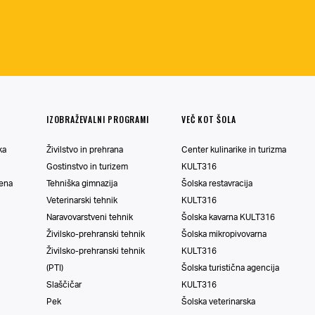
IZOBRAŽEVALNI PROGRAMI
VEČ KOT ŠOLA
ka
Živilstvo in prehrana
Center kulinarike in turizma
Gostinstvo in turizem
KULT316
vena
Tehniška gimnazija
Šolska restavracija
Veterinarski tehnik
KULT316
Naravovarstveni tehnik
Šolska kavarna KULT316
Živilsko-prehranski tehnik
Šolska mikropivovarna
Živilsko-prehranski tehnik
KULT316
(PTI)
Šolska turistična agencija
Slaščičar
KULT316
Pek
Šolska veterinarska