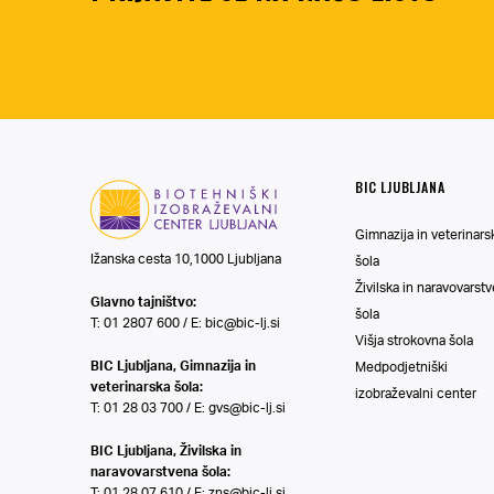
BIC LJUBLJANA
Gimnazija in veterinars
Ižanska cesta 10,1000 Ljubljana
šola
Živilska in naravovarst
Glavno tajništvo:
šola
T: 01 2807 600 / E:
bic@bic-lj.si
Višja strokovna šola
BIC Ljubljana, Gimnazija in
Medpodjetniški
veterinarska šola:
izobraževalni center
T: 01 28 03 700 / E:
gvs@bic-lj.si
BIC Ljubljana, Živilska in
naravovarstvena šola:
T: 01 28 07 610 / E:
zns@bic-lj.si