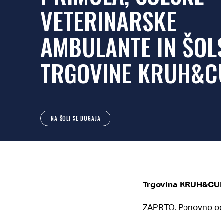
VETERINARSKE
AMBULANTE IN ŠOL
TRGOVINE KRUH&C
NA ŠOLI SE DOGAJA
Trgovina KRUH&CU
ZAPRTO. Ponovno od