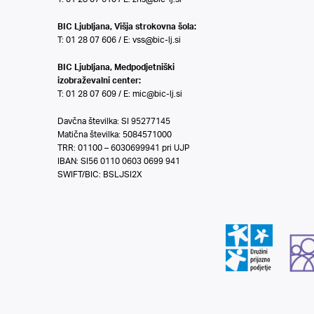
BIC Ljubljana, Višja strokovna šola:
T: 01 28 07 606 / E:
vss@bic-lj.si
BIC Ljubljana, Medpodjetniški
izobraževalni center:
T: 01 28 07 609 / E:
mic@bic-lj.si
Davčna številka: SI 95277145
Matična številka: 5084571000
TRR: 01100 – 6030699941 pri UJP
IBAN: SI56 0110 0603 0699 941
SWIFT/BIC: BSLJSI2X