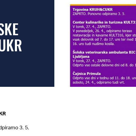
SKE
UKR
KR
piramo 3. 5.