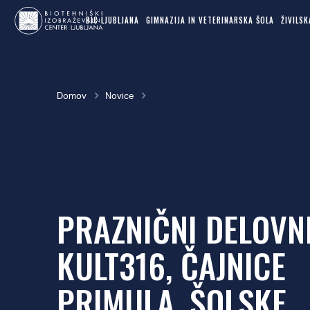
MAIN
Skok
NAVIGATION
BIC LJUBLJANA
GIMNAZIJA IN VETERINARSKA ŠOLA
ŽIVILS
na
glavno
vsebino
Breadcrumb
Domov
Novice
PRAZNIČNI DELOVN
KULT316, ČAJNICE
PRIMULA, ŠOLSKE