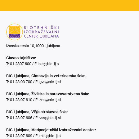
Ižanska cesta 10,1000 Ljubljana
Glavno tajništvo:
T: 01 2807 600 / E:
bic@bic-lj.si
BIC Ljubljana, Gimnazija in veterinarska šola:
T: 01 28 03 700 / E:
gvs@bic-lj.si
BIC Ljubljana, Živilska in naravovarstvena šola:
T: 01 28 07 610 / E:
zns@bic-lj.si
BIC Ljubljana, Višja strokovna šola:
T: 01 28 07 606 / E:
vss@bic-lj.si
BIC Ljubljana, Medpodjetniški izobraževalni center:
T: 01 28 07 609 / E:
mic@bic-lj.si