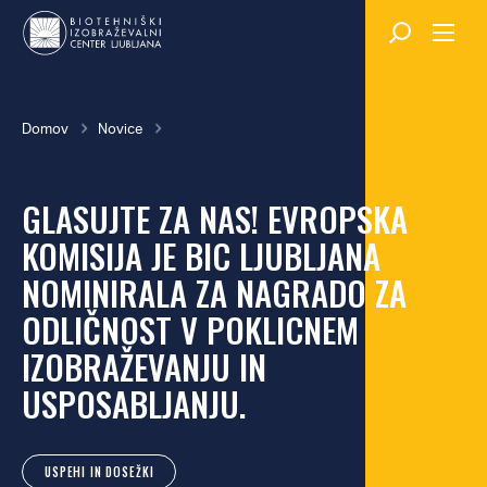
Skok
na
glavno
vsebino
Breadcrumb
Domov
Novice
GLASUJTE ZA NAS! EVROPSKA
KOMISIJA JE BIC LJUBLJANA
NOMINIRALA ZA NAGRADO ZA
ODLIČNOST V POKLICNEM
IZOBRAŽEVANJU IN
USPOSABLJANJU.
USPEHI IN DOSEŽKI