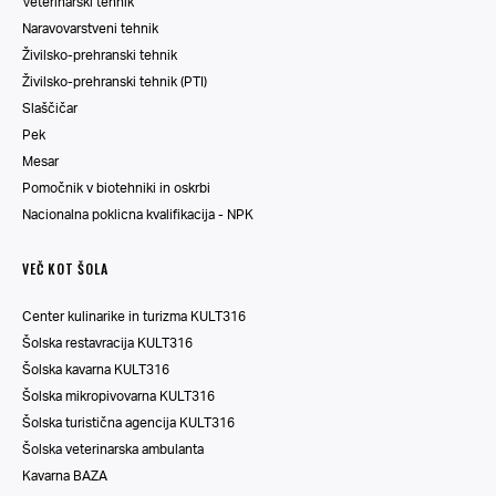
Veterinarski tehnik
Naravovarstveni tehnik
Živilsko-prehranski tehnik
Živilsko-prehranski tehnik (PTI)
Slaščičar
Pek
Mesar
Pomočnik v biotehniki in oskrbi
Nacionalna poklicna kvalifikacija - NPK
VEČ KOT ŠOLA
Center kulinarike in turizma KULT316
Šolska restavracija KULT316
Šolska kavarna KULT316
Šolska mikropivovarna KULT316
Šolska turistična agencija KULT316
Šolska veterinarska ambulanta
Kavarna BAZA