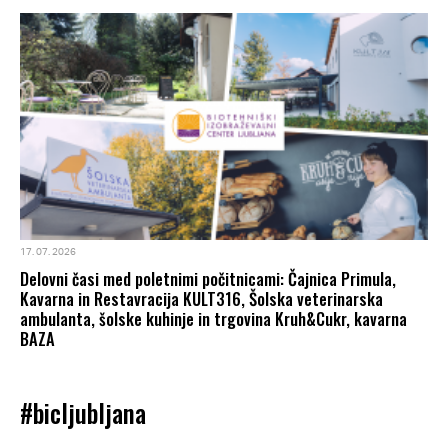
17. 07. 2026
Delovni časi med poletnimi počitnicami: Čajnica Primula,
Kavarna in Restavracija KULT316, Šolska veterinarska
ambulanta, šolske kuhinje in trgovina Kruh&Cukr, kavarna
BAZA
#bicljubljana