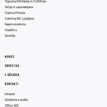
Trgovina KRUHarije in CUKRnije
Tečaji in usposabljana
Čajnica Primula
Catering BIC Ljubljana
Najem prostorov
GlasBICa
EkoHiša
NOVICE
OBVESTILA
E-UČILNICA
KONTAKTI
Intranet
Službena e-pošta
Office 365