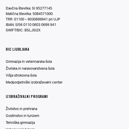
Davčna številka: SI 95277145
Matična številka: 5084571000
TRR: 01100 – 6030699941 pri UJP
IBAN: SI56 0110 0603 0699 941
SWIFT/BIC: BSLJSI2X
BIC LJUBLJANA
Gimnazija in veterinarska šola
Živilska in naravovarstvena šola
Višja strokovna šola
Medpodjetniški izobraževalni center
IZOBRAŽEVALNI PROGRAMI
Živilstvo in prehrana
Gostinstvo in turizem
Tehniška gimnazija