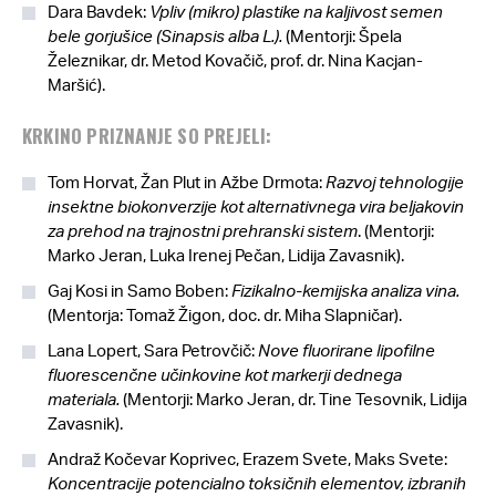
Dara Bavdek:
Vpliv (mikro) plastike na kaljivost semen
bele gorjušice (Sinapsis alba L.).
(Mentorji: Špela
Železnikar, dr. Metod Kovačič, prof. dr. Nina Kacjan-
Maršić).
KRKINO PRIZNANJE SO PREJELI:
Tom Horvat, Žan Plut in Ažbe Drmota:
Razvoj tehnologije
insektne biokonverzije kot alternativnega vira beljakovin
za prehod na trajnostni prehranski sistem
. (Mentorji:
Marko Jeran, Luka Irenej Pečan, Lidija Zavasnik).
Gaj Kosi in Samo Boben:
Fizikalno-kemijska analiza vina.
(Mentorja: Tomaž Žigon, doc. dr. Miha Slapničar).
Lana Lopert, Sara Petrovčič:
Nove fluorirane lipofilne
fluorescenčne učinkovine kot markerji dednega
materiala
.
(Mentorji: Marko Jeran, dr. Tine Tesovnik, Lidija
Zavasnik).
Andraž Kočevar Koprivec, Erazem Svete, Maks Svete:
Koncentracije potencialno toksičnih elementov, izbranih