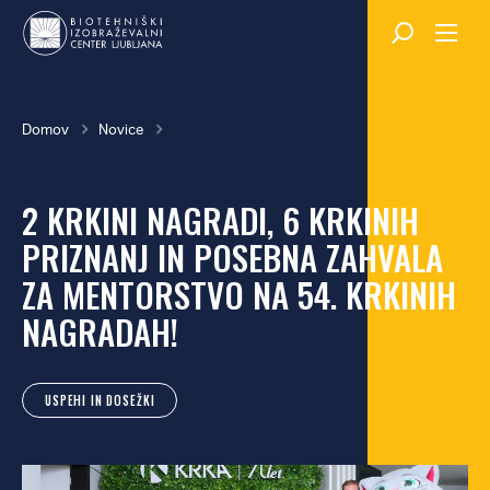
Skok
na
glavno
vsebino
Breadcrumb
Domov
Novice
2 KRKINI NAGRADI, 6 KRKINIH
PRIZNANJ IN POSEBNA ZAHVALA
ZA MENTORSTVO NA 54. KRKINIH
NAGRADAH!
USPEHI IN DOSEŽKI