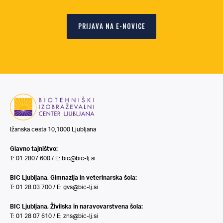
PRIJAVA NA E-NOVICE
Ižanska cesta 10,1000 Ljubljana
Glavno tajništvo:
T: 01 2807 600 / E:
bic@bic-lj.si
BIC Ljubljana, Gimnazija in veterinarska šola:
T: 01 28 03 700 / E:
gvs@bic-lj.si
BIC Ljubljana, Živilska in naravovarstvena šola:
T: 01 28 07 610 / E:
zns@bic-lj.si