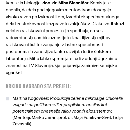
kemije in biologije,
doc. dr. Miha Slapničar
. Komisija je
ocenila, da dela pod njegovim mentorstvom dosegajo
visoko raven po izvirnosti tem, izvedbi eksperimentalnega
dela ter strokovnosti razprave in zaključkov. Dijake vodi skozi
celoten raziskovalni proces in jih spodbuja, da se z
radovednostjo, ambicioznostjo in iznajdljivostjo njihov
raziskovalni čut ter zaupanje v lastne sposobnosti
postopoma in zanesljivo lahko razvijata tudi v šolskem
laboratoriju. Miho lahko spremljate tudi v oddaji Ugriznimo
znanost na TV Slovenija, kjer pripravlja zanimive kemijske
uganke!
KRKINO NAGRADO STA PREJELI:
Martina Kogovšek:
Produkcija zelene mikroalge Chlorella
vulgaris na polifluoroetilenpropilskem nosilcu kot
potencialnem onesnaževalcu vodnih ekosistemov.
(Mentorji: Marko Jeran, prof. dr. Maja Ponikvar-Svet, Lidija
Zavasnik).