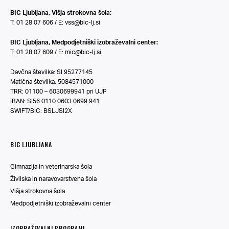
BIC Ljubljana, Višja strokovna šola:
T: 01 28 07 606 / E:
vss@bic-lj.si
BIC Ljubljana, Medpodjetniški izobraževalni center:
T: 01 28 07 609 / E:
mic@bic-lj.si
Davčna številka: SI 95277145
Matična številka: 5084571000
TRR: 01100 – 6030699941 pri UJP
IBAN: SI56 0110 0603 0699 941
SWIFT/BIC: BSLJSI2X
BIC LJUBLJANA
Gimnazija in veterinarska šola
Živilska in naravovarstvena šola
Višja strokovna šola
Medpodjetniški izobraževalni center
IZOBRAŽEVALNI PROGRAMI