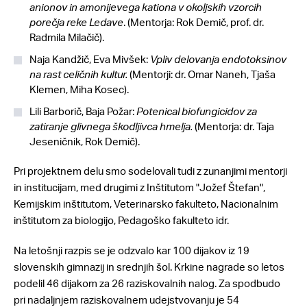
anionov in amonijevega kationa v okoljskih vzorcih
porečja reke Ledave
. (Mentorja: Rok Demič, prof. dr.
Radmila Milačič).
Naja Kandžič, Eva Mivšek:
Vpliv delovanja endotoksinov
na rast celičnih kultur
.
(Mentorji: dr. Omar Naneh, Tjaša
Klemen, Miha Kosec).
Lili Barborič, Baja Požar:
Potenical biofungicidov za
zatiranje glivnega škodljivca hmelja
.
(Mentorja: dr. Taja
Jeseničnik, Rok Demič).
Pri projektnem delu smo sodelovali tudi z zunanjimi mentorji
in institucijam, med drugimi z Inštitutom "Jožef Štefan",
Kemijskim inštitutom, Veterinarsko fakulteto, Nacionalnim
inštitutom za biologijo, Pedagoško fakulteto idr.
Na letošnji razpis se je odzvalo kar 100 dijakov iz 19
slovenskih gimnazij in srednjih šol. Krkine nagrade so letos
podelil 46 dijakom za 26 raziskovalnih nalog. Za spodbudo
pri nadaljnjem raziskovalnem udejstvovanju je 54