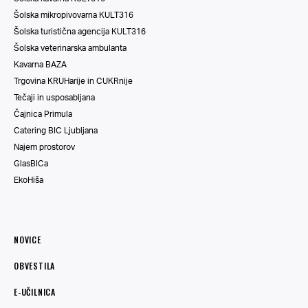
Šolska mikropivovarna KULT316
Šolska turistična agencija KULT316
Šolska veterinarska ambulanta
Kavarna BAZA
Trgovina KRUHarije in CUKRnije
Tečaji in usposabljana
Čajnica Primula
Catering BIC Ljubljana
Najem prostorov
GlasBICa
EkoHiša
NOVICE
OBVESTILA
E-UČILNICA