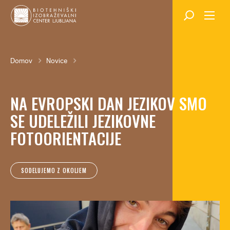
Skok
na
glavno
vsebino
Breadcrumb
Domov
Novice
NA EVROPSKI DAN JEZIKOV SMO
SE UDELEŽILI JEZIKOVNE
FOTOORIENTACIJE
SODELUJEMO Z OKOLJEM