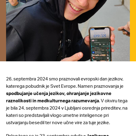
26. septembra 2024 smo praznovali evropski dan jezikov,
katerega pobudnik je Svet Evrope. Namen praznovanja je
spodbujanje učenja jezikov, ohranjanje jezikovne
raznolikosti in medkulturnega razumevanja
. V okviru tega
je bila 24. septembra 2024 v Ljubljani osrednja prireditev, na
kateri so predstavljali vlogo umetne inteligence pri
ustvarjanju besedil ter nove učne vire za tuje jezike.
Poleg tega se je 23. septembra odvila
»Jezikovna