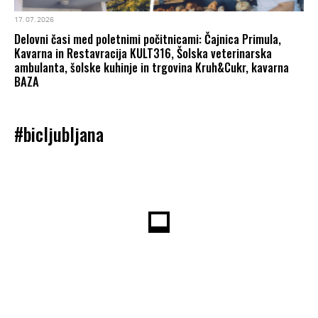
17. 07. 2026
Delovni časi med poletnimi počitnicami: Čajnica Primula,
Kavarna in Restavracija KULT316, Šolska veterinarska
ambulanta, šolske kuhinje in trgovina Kruh&Cukr, kavarna
BAZA
#bicljubljana