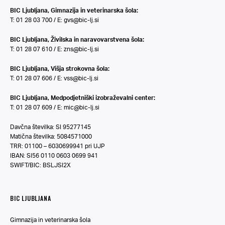
BIC Ljubljana, Gimnazija in veterinarska šola:
T: 01 28 03 700 / E:
gvs@bic-lj.si
BIC Ljubljana, Živilska in naravovarstvena šola:
T: 01 28 07 610 / E:
zns@bic-lj.si
BIC Ljubljana, Višja strokovna šola:
T: 01 28 07 606 / E:
vss@bic-lj.si
BIC Ljubljana, Medpodjetniški izobraževalni center:
T: 01 28 07 609 / E:
mic@bic-lj.si
Davčna številka: SI 95277145
Matična številka: 5084571000
TRR: 01100 – 6030699941 pri UJP
IBAN: SI56 0110 0603 0699 941
SWIFT/BIC: BSLJSI2X
BIC LJUBLJANA
Gimnazija in veterinarska šola