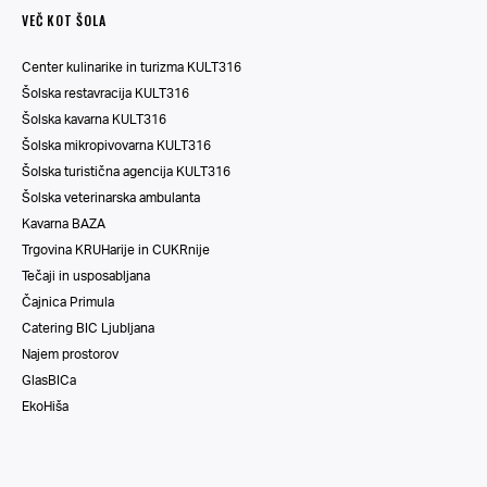
VEČ KOT ŠOLA
Center kulinarike in turizma KULT316
Šolska restavracija KULT316
Šolska kavarna KULT316
Šolska mikropivovarna KULT316
Šolska turistična agencija KULT316
Šolska veterinarska ambulanta
Kavarna BAZA
Trgovina KRUHarije in CUKRnije
Tečaji in usposabljana
Čajnica Primula
Catering BIC Ljubljana
Najem prostorov
GlasBICa
EkoHiša