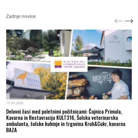
Zadnje novice
17. 07. 2026
Delovni časi med poletnimi počitnicami: Čajnica Primula,
Kavarna in Restavracija KULT316, Šolska veterinarska
ambulanta, šolske kuhinje in trgovina Kruh&Cukr, kavarna
BAZA