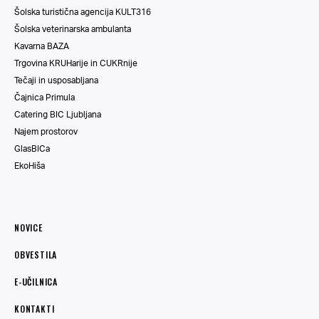
Šolska turistična agencija KULT316
Šolska veterinarska ambulanta
Kavarna BAZA
Trgovina KRUHarije in CUKRnije
Tečaji in usposabljana
Čajnica Primula
Catering BIC Ljubljana
Najem prostorov
GlasBICa
EkoHiša
NOVICE
OBVESTILA
E-UČILNICA
KONTAKTI