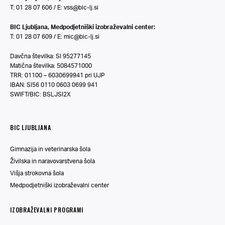
T: 01 28 07 606 / E:
vss@bic-lj.si
BIC Ljubljana, Medpodjetniški izobraževalni center:
T: 01 28 07 609 / E:
mic@bic-lj.si
Davčna številka: SI 95277145
Matična številka: 5084571000
TRR: 01100 – 6030699941 pri UJP
IBAN: SI56 0110 0603 0699 941
SWIFT/BIC: BSLJSI2X
BIC LJUBLJANA
Gimnazija in veterinarska šola
Živilska in naravovarstvena šola
Višja strokovna šola
Medpodjetniški izobraževalni center
IZOBRAŽEVALNI PROGRAMI