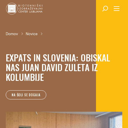
Skok
na
glavno
vsebino
Breadcrumb
Domov
Novice
EXPATS IN SLOVENIA: OBISKAL
NAS JUAN DAVID ZULETA IZ
KOLUMBIJE
NA ŠOLI SE DOGAJA