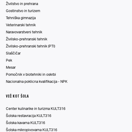
Živilstvo in prehrana
Gostinstvo in turizem
Tehniška gimnazija
Veterinarski tehnik
Naravovarstveni tehnik
Živilsko-prehranski tehnik
Živilsko-prehranski tehnik (PTI)
Slaščičar
Pek
Mesar
Pomočnik v biotehniki in oskrbi
Nacionalna poklicna kvalifikacija - NPK
VEČ KOT ŠOLA
Center kulinarike in turizma KULT316
Šolska restavracija KULT316
Šolska kavarna KULT316
Šolska mikropivovarna KULT316