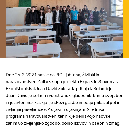
Dne 25. 3. 2024 nas je na BIC Ljubljana, Živilski in
naravovarstveni šoli v sklopu projekta Expats in Slovenia v
Ekohiši obiskal Juan David Zuleta, ki prihaja iz Kolumbije.
Juan David je šolan in vsestranski glasbenik, ki ima svoj zbor
in je avtor muzikla, kjer je skozi glasbo in petje prikazal pot in
življenje priseljencev. Z dijaki in dijakinjami 2. letnika
programa naravovarstveni tehnik je delil svojo nadvse
zanimivo življenjsko zgodbo, polno izzivov in osebnih zmag.