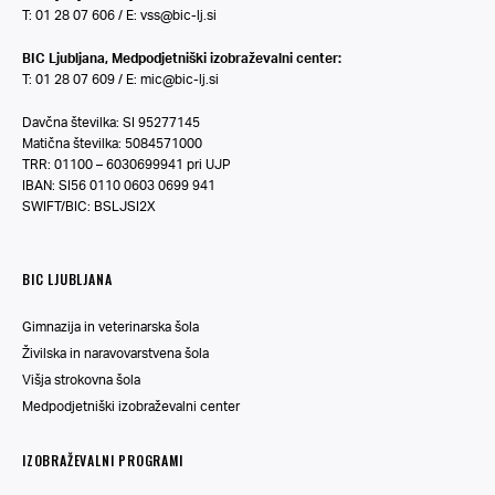
T: 01 28 07 606 / E:
vss@bic-lj.si
BIC Ljubljana, Medpodjetniški izobraževalni center:
T: 01 28 07 609 / E:
mic@bic-lj.si
Davčna številka: SI 95277145
Matična številka: 5084571000
TRR: 01100 – 6030699941 pri UJP
IBAN: SI56 0110 0603 0699 941
SWIFT/BIC: BSLJSI2X
BIC LJUBLJANA
Gimnazija in veterinarska šola
Živilska in naravovarstvena šola
Višja strokovna šola
Medpodjetniški izobraževalni center
IZOBRAŽEVALNI PROGRAMI