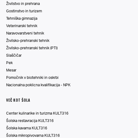
Živilstvo in prehrana
Gostinstvo in turizem
Tehniška gimnazija
Veterinarski tehnik
Naravovarstveni tehnik
Živilsko-prehranski tehnik
Živilsko-prehranski tehnik (PTI)
Slaščičar
Pek
Mesar
Pomočnik v biotehniki in oskrbi
Nacionalna poklicna kvalifikacija - NPK
VEČ KOT ŠOLA
Center kulinarike in turizma KULT316
Šolska restavracija KULT316
Šolska kavarna KULT316
Šolska mikropivovarna KULT316