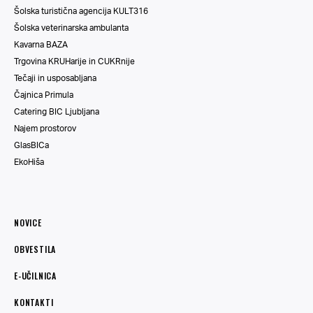
Šolska turistična agencija KULT316
Šolska veterinarska ambulanta
Kavarna BAZA
Trgovina KRUHarije in CUKRnije
Tečaji in usposabljana
Čajnica Primula
Catering BIC Ljubljana
Najem prostorov
GlasBICa
EkoHiša
NOVICE
OBVESTILA
E-UČILNICA
KONTAKTI