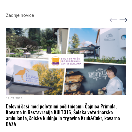
Zadnje novice
17. 07. 2026
Delovni časi med poletnimi počitnicami: Čajnica Primula,
Kavarna in Restavracija KULT316, Šolska veterinarska
ambulanta, šolske kuhinje in trgovina Kruh&Cukr, kavarna
BAZA