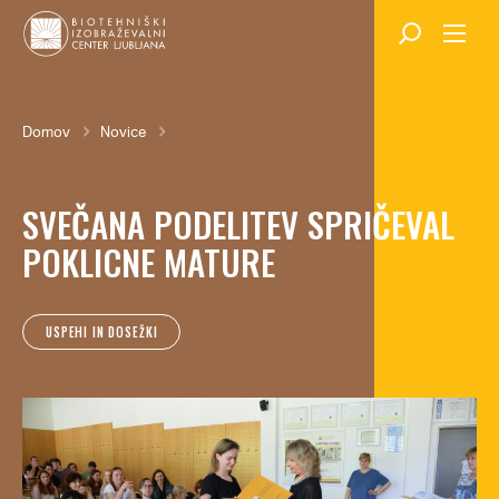
Skok
na
glavno
vsebino
Breadcrumb
Domov
Novice
SVEČANA PODELITEV SPRIČEVAL
POKLICNE MATURE
USPEHI IN DOSEŽKI