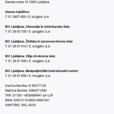
Ižanska cesta 10,1000 Ljubljana
Glavno tajništvo:
T: 01 2807 600 / E:
bic@bic-lj.si
BIC Ljubljana, Gimnazija in veterinarska šola:
T: 01 28 03 700 / E:
gvs@bic-lj.si
BIC Ljubljana, Živilska in naravovarstvena šola:
T: 01 28 07 610 / E:
zns@bic-lj.si
BIC Ljubljana, Višja strokovna šola:
T: 01 28 07 606 / E:
vss@bic-lj.si
BIC Ljubljana, Medpodjetniški izobraževalni center:
T: 01 28 07 609 / E:
mic@bic-lj.si
Davčna številka: SI 95277145
Matična številka: 5084571000
TRR: 01100 – 6030699941 pri UJP
IBAN: SI56 0110 0603 0699 941
SWIFT/BIC: BSLJSI2X