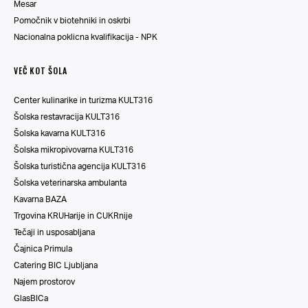
Mesar
Pomočnik v biotehniki in oskrbi
Nacionalna poklicna kvalifikacija - NPK
VEČ KOT ŠOLA
Center kulinarike in turizma KULT316
Šolska restavracija KULT316
Šolska kavarna KULT316
Šolska mikropivovarna KULT316
Šolska turistična agencija KULT316
Šolska veterinarska ambulanta
Kavarna BAZA
Trgovina KRUHarije in CUKRnije
Tečaji in usposabljana
Čajnica Primula
Catering BIC Ljubljana
Najem prostorov
GlasBICa