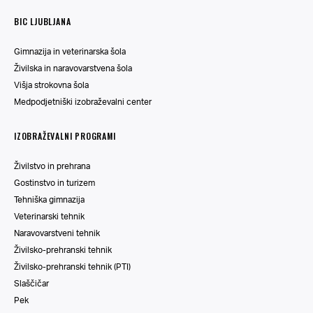
BIC LJUBLJANA
Gimnazija in veterinarska šola
Živilska in naravovarstvena šola
Višja strokovna šola
Medpodjetniški izobraževalni center
IZOBRAŽEVALNI PROGRAMI
Živilstvo in prehrana
Gostinstvo in turizem
Tehniška gimnazija
Veterinarski tehnik
Naravovarstveni tehnik
Živilsko-prehranski tehnik
Živilsko-prehranski tehnik (PTI)
Slaščičar
Pek