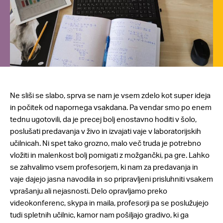
Ne sliši se slabo, sprva se nam je vsem zdelo kot super ideja
in počitek od napornega vsakdana. Pa vendar smo po enem
tednu ugotovili, da je precej bolj enostavno hoditi v šolo,
poslušati predavanja v živo in izvajati vaje v laboratorijskih
učilnicah. Ni spet tako grozno, malo več truda je potrebno
vložiti in malenkost bolj pomigati z možgančki, pa gre. Lahko
se zahvalimo vsem profesorjem, ki nam za predavanja in
vaje dajejo jasna navodila in so pripravljeni prisluhniti vsakem
vprašanju ali nejasnosti. Delo opravljamo preko
videokonferenc, skypa in maila, profesorji pa se poslužujejo
tudi spletnih učilnic, kamor nam pošiljajo gradivo, ki ga