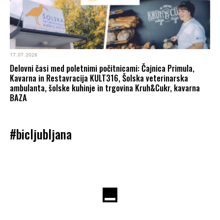
17. 07. 2026
Delovni časi med poletnimi počitnicami: Čajnica Primula,
Kavarna in Restavracija KULT316, Šolska veterinarska
ambulanta, šolske kuhinje in trgovina Kruh&Cukr, kavarna
BAZA
#bicljubljana