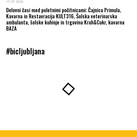
17. 07. 2026
Delovni časi med poletnimi počitnicami: Čajnica Primula,
Kavarna in Restavracija KULT316, Šolska veterinarska
ambulanta, šolske kuhinje in trgovina Kruh&Cukr, kavarna
BAZA
#bicljubljana