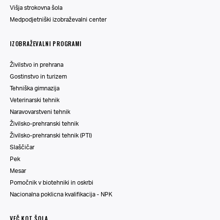
Višja strokovna šola
Medpodjetniški izobraževalni center
IZOBRAŽEVALNI PROGRAMI
Živilstvo in prehrana
Gostinstvo in turizem
Tehniška gimnazija
Veterinarski tehnik
Naravovarstveni tehnik
Živilsko-prehranski tehnik
Živilsko-prehranski tehnik (PTI)
Slaščičar
Pek
Mesar
Pomočnik v biotehniki in oskrbi
Nacionalna poklicna kvalifikacija - NPK
VEČ KOT ŠOLA