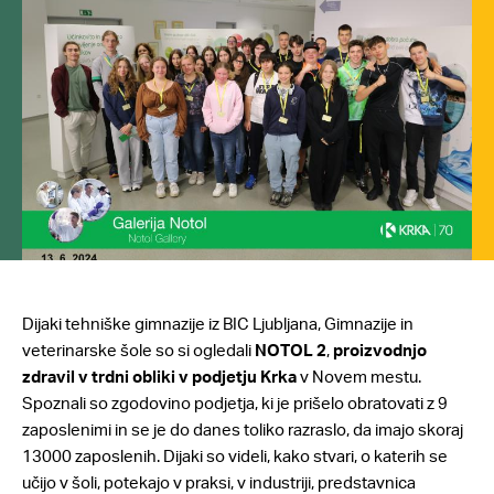
Dijaki tehniške gimnazije iz BIC Ljubljana, Gimnazije in
veterinarske šole so si ogledali
NOTOL 2
,
proizvodnjo
zdravil v trdni obliki v podjetju Krka
v Novem mestu.
Spoznali so zgodovino podjetja, ki je prišelo obratovati z 9
zaposlenimi in se je do danes toliko razraslo, da imajo skoraj
13000 zaposlenih. Dijaki so videli, kako stvari, o katerih se
učijo v šoli, potekajo v praksi, v industriji, predstavnica