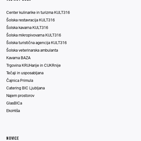
Center kulinarike in turizma KULT316
Šolska restavracija KULT316
Šolska kavarna KULT316
Šolska mikropivovarna KULT316
Šolska turistična agencija KULT316
Šolska veterinarska ambulanta
Kavarna BAZA
Trgovina KRUHarije in CUKRnije
Tečaji in usposabljana
Čajnica Primula
Catering BIC Ljubljana
Najem prostorov
GlasBICa
EkoHiša
NOVICE