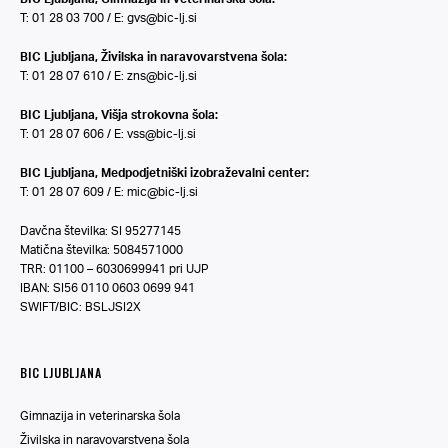
T: 01 28 03 700 / E:
gvs@bic-lj.si
BIC Ljubljana, Živilska in naravovarstvena šola:
T: 01 28 07 610 / E:
zns@bic-lj.si
BIC Ljubljana, Višja strokovna šola:
T: 01 28 07 606 / E:
vss@bic-lj.si
BIC Ljubljana, Medpodjetniški izobraževalni center:
T: 01 28 07 609 / E:
mic@bic-lj.si
Davčna številka: SI 95277145
Matična številka: 5084571000
TRR: 01100 – 6030699941 pri UJP
IBAN: SI56 0110 0603 0699 941
SWIFT/BIC: BSLJSI2X
BIC LJUBLJANA
Gimnazija in veterinarska šola
Živilska in naravovarstvena šola