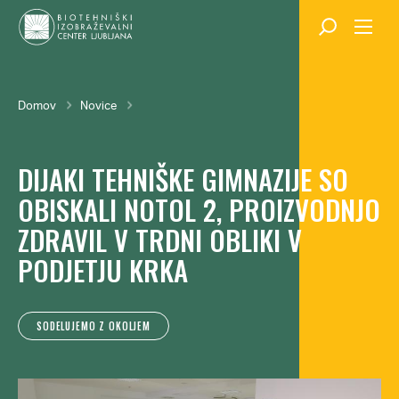
Skok
na
glavno
vsebino
Breadcrumb
Domov
Novice
DIJAKI TEHNIŠKE GIMNAZIJE SO
OBISKALI NOTOL 2, PROIZVODNJO
ZDRAVIL V TRDNI OBLIKI V
PODJETJU KRKA
SODELUJEMO Z OKOLJEM