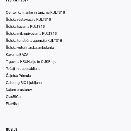
Center kulinarike in turizma KULT316
Šolska restavracija KULT316
Šolska kavarna KULT316
Šolska mikropivovarna KULT316
Šolska turistična agencija KULT316
Šolska veterinarska ambulanta
Kavarna BAZA
Trgovina KRUHarije in CUKRnije
Tečaji in usposabljana
Čajnica Primula
Catering BIC Ljubljana
Najem prostorov
GlasBICa
EkoHiša
NOVICE