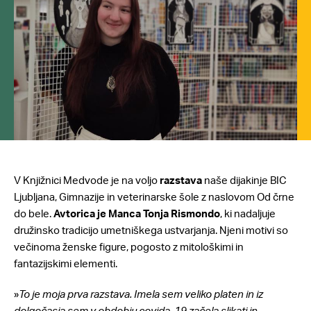
V Knjižnici Medvode je na voljo
razstava
naše dijakinje BIC
Ljubljana, Gimnazije in veterinarske šole z naslovom Od črne
do bele.
Avtorica je Manca Tonja Rismondo
, ki nadaljuje
družinsko tradicijo umetniškega ustvarjanja. Njeni motivi so
večinoma ženske figure, pogosto z mitološkimi in
fantazijskimi elementi.
»
To je moja prva razstava. Imela sem veliko platen in iz
dolgočasja sem v obdobju covida-19 začela slikati in