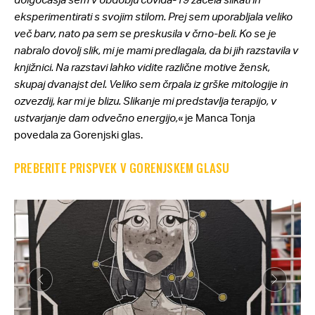
eksperimentirati s svojim stilom. Prej sem uporabljala veliko
več barv, nato pa sem se preskusila v črno-beli. Ko se je
nabralo dovolj slik, mi je mami predlagala, da bi jih razstavila v
knjižnici. Na razstavi lahko vidite različne motive žensk,
skupaj dvanajst del. Veliko sem črpala iz grške mitologije in
ozvezdij, kar mi je blizu. Slikanje mi predstavlja terapijo, v
ustvarjanje dam odvečno energijo,
« je Manca Tonja
povedala za Gorenjski glas.
PREBERITE PRISPVEK V GORENJSKEM GLASU