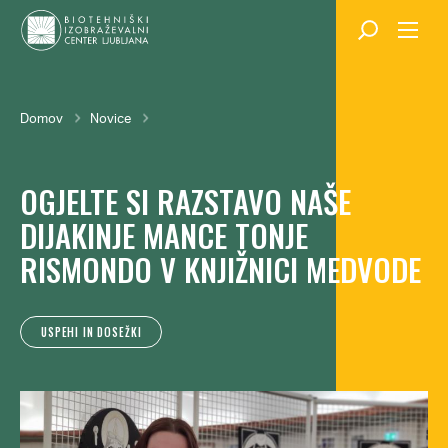
Skok
na
glavno
vsebino
Breadcrumb
Domov
Novice
OGJELTE SI RAZSTAVO NAŠE
DIJAKINJE MANCE TONJE
RISMONDO V KNJIŽNICI MEDVODE
USPEHI IN DOSEŽKI