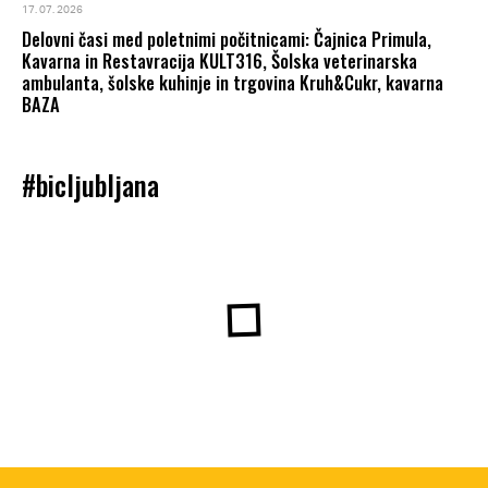
17. 07. 2026
Delovni časi med poletnimi počitnicami: Čajnica Primula,
Kavarna in Restavracija KULT316, Šolska veterinarska
ambulanta, šolske kuhinje in trgovina Kruh&Cukr, kavarna
BAZA
#bicljubljana