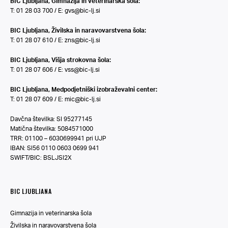
BIC Ljubljana, Gimnazija in veterinarska šola:
T: 01 28 03 700 / E:
gvs@bic-lj.si
BIC Ljubljana, Živilska in naravovarstvena šola:
T: 01 28 07 610 / E:
zns@bic-lj.si
BIC Ljubljana, Višja strokovna šola:
T: 01 28 07 606 / E:
vss@bic-lj.si
BIC Ljubljana, Medpodjetniški izobraževalni center:
T: 01 28 07 609 / E:
mic@bic-lj.si
Davčna številka: SI 95277145
Matična številka: 5084571000
TRR: 01100 – 6030699941 pri UJP
IBAN: SI56 0110 0603 0699 941
SWIFT/BIC: BSLJSI2X
BIC LJUBLJANA
Gimnazija in veterinarska šola
Živilska in naravovarstvena šola