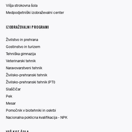
Višja strokovna šola
Medpodjetniški izobraževalni center
IZOBRAŽEVALNI PROGRAMI
Živilstvo in prehrana
Gostinstvo in turizem
Tehniška gimnazija
Veterinarski tehnik
Naravovarstveni tehnik
Živilsko-prehranski tehnik
Živilsko-prehranski tehnik (PTI)
Slaščičar
Pek
Mesar
Pomočnik v biotehniki in oskrbi
Nacionalna poklicna kvalifikacija - NPK
VEČ KOT ŠOLA