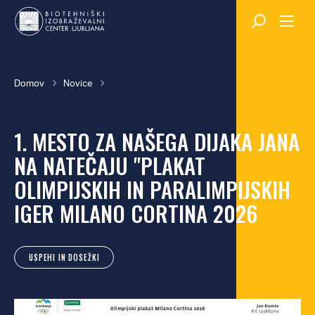
Skok
na
glavno
vsebino
Breadcrumb
Domov
Novice
1. MESTO ZA NAŠEGA DIJAKA JANA
NA NATEČAJU "PLAKAT
OLIMPIJSKIH IN PARALIMPIJSKIH
IGER MILANO CORTINA 2026
USPEHI IN DOSEŽKI