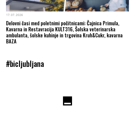
17. 07. 2026
Delovni časi med poletnimi počitnicami: Čajnica Primula,
Kavarna in Restavracija KULT316, Šolska veterinarska
ambulanta, šolske kuhinje in trgovina Kruh&Cukr, kavarna
BAZA
#bicljubljana