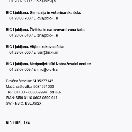
T: 01 2807 600 / E:
bic@bic-lj.si
BIC Ljubljana, Gimnazija in veterinarska šola:
T: 01 28 03 700 / E:
gvs@bic-lj.si
BIC Ljubljana, Živilska in naravovarstvena šola:
T: 01 28 07 610 / E:
zns@bic-lj.si
BIC Ljubljana, Višja strokovna šola:
T: 01 28 07 606 / E:
vss@bic-lj.si
BIC Ljubljana, Medpodjetniški izobraževalni center:
T: 01 28 07 609 / E:
mic@bic-lj.si
Davčna številka: SI 95277145
Matična številka: 5084571000
TRR: 01100 – 6030699941 pri UJP
IBAN: SI56 0110 0603 0699 941
SWIFT/BIC: BSLJSI2X
BIC LJUBLJANA