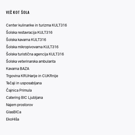
VEČ KOT ŠOLA
Center kulinarike in turizma KULT316
Šolska restavracija KULT316
Šolska kavarna KULT316
Šolska mikropivovarna KULT316
Šolska turistična agencija KULT316
Šolska veterinarska ambulanta
Kavarna BAZA
Trgovina KRUHarije in CUKRnije
Tečaji in usposabljana
Čajnica Primula
Catering BIC Ljubljana
Najem prostorov
GlasBICa
EkoHiša