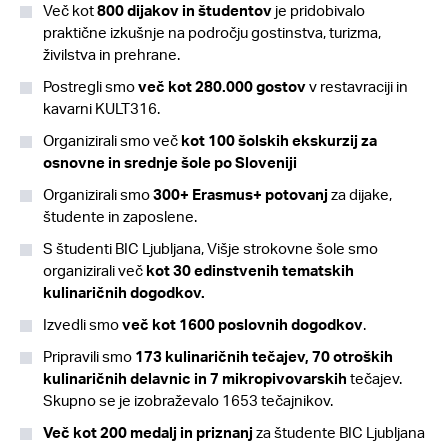
Več kot
800 dijakov in študentov
je pridobivalo
praktične izkušnje na področju gostinstva, turizma,
živilstva in prehrane.
Postregli smo
več kot 280.000 gostov
v restavraciji in
kavarni KULT316.
Organizirali smo več
kot 100 šolskih ekskurzij za
osnovne in srednje šole po Sloveniji
Organizirali smo
300+ Erasmus+ potovanj
za dijake,
študente in zaposlene.
S študenti BIC Ljubljana, Višje strokovne šole smo
organizirali več
kot 30 edinstvenih tematskih
kulinaričnih dogodkov.
Izvedli smo
več kot 1600 poslovnih dogodkov
.
Pripravili smo
173 kulinaričnih tečajev, 70 otroških
kulinaričnih delavnic in 7 mikropivovarskih
tečajev.
Skupno se je izobraževalo 1653 tečajnikov.
Več kot 200 medalj in priznanj
za študente BIC Ljubljana