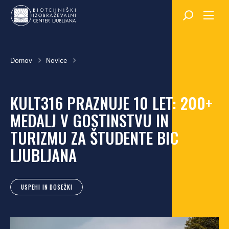
Skok
na
glavno
vsebino
Breadcrumb
Domov
Novice
KULT316 PRAZNUJE 10 LET: 200+
MEDALJ V GOSTINSTVU IN
TURIZMU ZA ŠTUDENTE BIC
LJUBLJANA
USPEHI IN DOSEŽKI