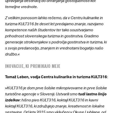
upravljanja destinacij do ohranjanja gostoljubnosti kot
temeljne vrednote.
Z velikim ponosom lahko rečemo, da v Centru kulinarike in
turizma KULT316 že deset let predajamo znanje, razvijamo
kompetence naših študentov ter tako soustvarjamo
prihodnost slovenskega turizma in gostinstva. Gradimo
generacije strokovnjakov s področja gostinstva in turizma, ki
s svojo predanostjo, znanjem in vrednotami bogatijo našo
družbo.«
INOVACIJE, KI PREMIKAJO MEJE
Tomaž Leben, vodja Centra kulinarike in turizma KULT316
:
»
KULT316 je dom prve šolske mikropivovarne in prve šolske
turistične agencije v Sloveniji. Ustvarili smo
tudi lastno linijo
izdelkov
: hišno pivo KULT316, koktajl KULT316 in kavni
koktajl KULT316, ki združujejo znanje, kreativnost in lokalne
sestavine. Od leta 2015 smo vključeni v Okuse Ljubljane, od