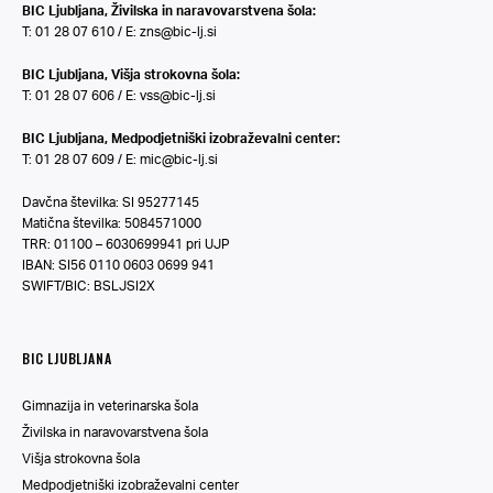
BIC Ljubljana, Živilska in naravovarstvena šola:
T: 01 28 07 610 / E:
zns@bic-lj.si
BIC Ljubljana, Višja strokovna šola:
T: 01 28 07 606 / E:
vss@bic-lj.si
BIC Ljubljana, Medpodjetniški izobraževalni center:
T: 01 28 07 609 / E:
mic@bic-lj.si
Davčna številka: SI 95277145
Matična številka: 5084571000
TRR: 01100 – 6030699941 pri UJP
IBAN: SI56 0110 0603 0699 941
SWIFT/BIC: BSLJSI2X
BIC LJUBLJANA
Gimnazija in veterinarska šola
Živilska in naravovarstvena šola
Višja strokovna šola
Medpodjetniški izobraževalni center