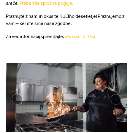
sreče.
Preberi še splošne pogoje.
Praznujte z nami in okusite KULTno desetletje! Praznujemo z
vami – ker ste srce naše zgodbe.
Za več informacij spremljajte:
www.kult316.si