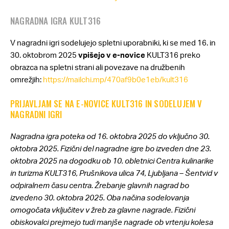
NAGRADNA IGRA KULT316
V nagradni igri sodelujejo spletni uporabniki, ki se med 16. in
30. oktobrom 2025
vpišejo v e-novice
KULT316 preko
obrazca na spletni strani ali povezave na družbenih
omrežjih:
https://mailchi.mp/470af9b0e1eb/kult316
PRIJAVLJAM SE NA E-NOVICE KULT316 IN SODELUJEM V
NAGRADNI IGRI
Nagradna igra poteka od 16. oktobra 2025 do vključno 30.
oktobra 2025. Fizični del nagradne igre bo izveden dne 23.
oktobra 2025 na dogodku ob 10. obletnici Centra kulinarike
in turizma KULT316, Prušnikova ulica 74, Ljubljana – Šentvid v
odpiralnem času centra. Žrebanje glavnih nagrad bo
izvedeno 30. oktobra 2025. Oba načina sodelovanja
omogočata vključitev v žreb za glavne nagrade. Fizični
obiskovalci prejmejo tudi manjše nagrade ob vrtenju kolesa