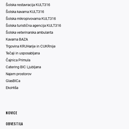
Šolska restavracija KULT316
Šolska kavarna KULT316
Šolska mikropivovarna KULT316
Šolska turistična agencija KULT316
Šolska veterinarska ambulanta
Kavarna BAZA
Trgovina KRUHarije in CUKRnije
Tečaji in usposabljana
Čajnica Primula
Catering BIC Ljubljana
Najem prostorov
GlasBICa
EkoHiša
NOVICE
OBVESTILA