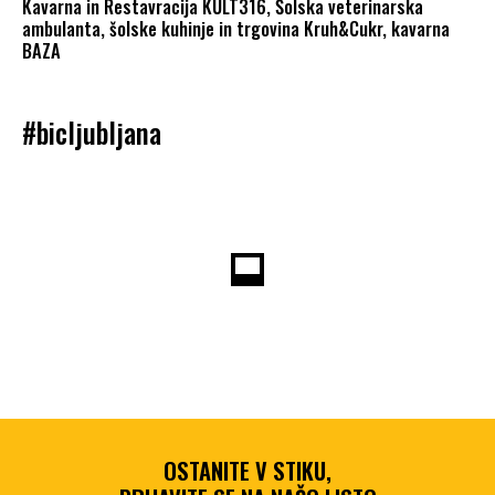
Kavarna in Restavracija KULT316, Šolska veterinarska
ambulanta, šolske kuhinje in trgovina Kruh&Cukr, kavarna
BAZA
#bicljubljana
OSTANITE V STIKU,