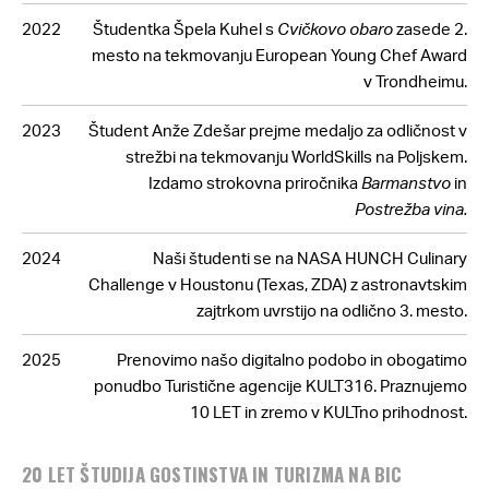
2022
Študentka Špela Kuhel s
Cvičkovo obaro
zasede 2.
mesto na tekmovanju European Young Chef Award
v Trondheimu.
2023
Študent Anže Zdešar prejme medaljo za odličnost v
strežbi na tekmovanju WorldSkills na Poljskem.
Izdamo strokovna priročnika
Barmanstvo
in
Postrežba vina.
2024
Naši študenti se na NASA HUNCH Culinary
Challenge v Houstonu (Texas, ZDA) z astronavtskim
zajtrkom uvrstijo na odlično 3. mesto.
2025
Prenovimo našo digitalno podobo in obogatimo
ponudbo Turistične agencije KULT316. Praznujemo
10 LET in zremo v KULTno prihodnost.
20 LET ŠTUDIJA GOSTINSTVA IN TURIZMA NA BIC