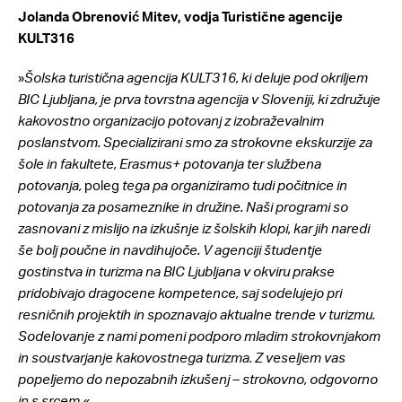
Jolanda Obrenović Mitev, vodja Turistične agencije
KULT316
»
Šolska turistična agencija KULT316, ki deluje pod okriljem
BIC Ljubljana, je prva tovrstna agencija v Sloveniji, ki združuje
kakovostno organizacijo potovanj z izobraževalnim
poslanstvom. Specializirani smo za strokovne ekskurzije za
šole in fakultete, Erasmus+ potovanja ter službena
potovanja,
poleg
tega pa organiziramo tudi počitnice in
potovanja za posameznike in družine. Naši programi so
zasnovani z mislijo na izkušnje iz šolskih klopi, kar jih naredi
še bolj poučne in navdihujoče. V agenciji študentje
gostinstva in turizma na BIC Ljubljana v okviru prakse
pridobivajo dragocene kompetence, saj sodelujejo pri
resničnih projektih in spoznavajo aktualne trende v turizmu.
Sodelovanje z nami pomeni podporo mladim strokovnjakom
in soustvarjanje kakovostnega turizma. Z veseljem vas
popeljemo do nepozabnih izkušenj – strokovno, odgovorno
in s srcem.«