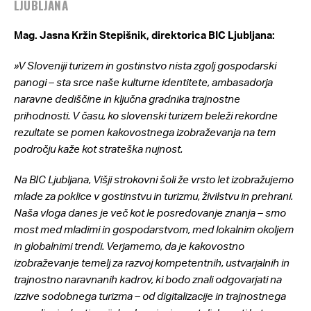
LJUBLJANA
Mag. Jasna Kržin Stepišnik, direktorica BIC Ljubljana:
»V Sloveniji turizem in gostinstvo nista zgolj gospodarski
panogi – sta srce naše kulturne identitete, ambasadorja
naravne dediščine in ključna gradnika trajnostne
prihodnosti. V času, ko slovenski turizem beleži rekordne
rezultate se pomen kakovostnega izobraževanja na tem
področju kaže kot strateška nujnost.
Na BIC Ljubljana, Višji strokovni šoli že vrsto let izobražujemo
mlade za poklice v gostinstvu in turizmu, živilstvu in prehrani.
Naša vloga danes je več kot le posredovanje znanja – smo
most med mladimi in gospodarstvom, med lokalnim okoljem
in globalnimi trendi. Verjamemo, da je kakovostno
izobraževanje temelj za razvoj kompetentnih, ustvarjalnih in
trajnostno naravnanih kadrov, ki bodo znali odgovarjati na
izzive sodobnega turizma – od digitalizacije in trajnostnega