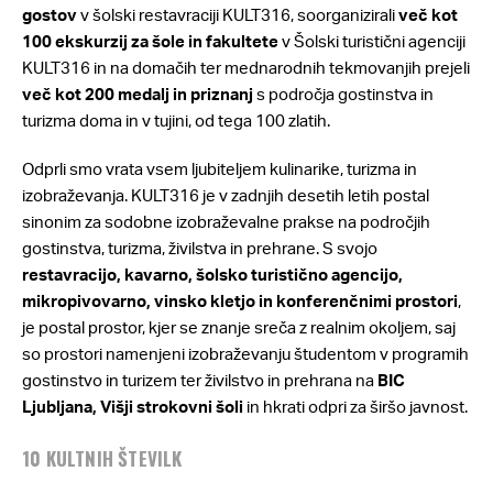
gostov
v šolski restavraciji KULT316, soorganizirali
več kot
100 ekskurzij za šole in fakultete
v Šolski turistični agenciji
KULT316 in na domačih ter mednarodnih tekmovanjih prejeli
več kot 200 medalj in priznanj
s področja gostinstva in
turizma doma in v tujini, od tega 100 zlatih.
Odprli smo vrata vsem ljubiteljem kulinarike, turizma in
izobraževanja. KULT316 je v zadnjih desetih letih postal
sinonim za sodobne izobraževalne prakse na področjih
gostinstva, turizma, živilstva in prehrane. S svojo
restavracijo, kavarno, šolsko turistično agencijo,
mikropivovarno, vinsko kletjo in konferenčnimi prostori
,
je postal prostor, kjer se znanje sreča z realnim okoljem, saj
so prostori namenjeni izobraževanju študentom v programih
gostinstvo in turizem ter živilstvo in prehrana na
BIC
Ljubljana, Višji strokovni šoli
in hkrati odpri za širšo javnost.
10 KULTNIH ŠTEVILK