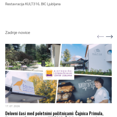
Restavracija KULT316, BIC Ljubljana
Kav
Zadnje novice
17. 07. 2026
Delovni časi med poletnimi počitnicami: Čajnica Primula,