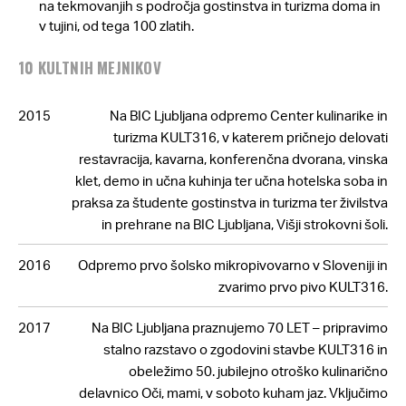
na tekmovanjih s področja gostinstva in turizma doma in
v tujini, od tega 100 zlatih.
10 KULTNIH MEJNIKOV
2015
Na BIC Ljubljana odpremo Center kulinarike in
turizma KULT316, v katerem pričnejo delovati
restavracija, kavarna, konferenčna dvorana, vinska
klet, demo in učna kuhinja ter učna hotelska soba in
praksa za študente gostinstva in turizma ter živilstva
in prehrane na BIC Ljubljana, Višji strokovni šoli.
2016
Odpremo prvo šolsko mikropivovarno v Sloveniji in
zvarimo prvo pivo KULT316.
2017
Na BIC Ljubljana praznujemo 70 LET – pripravimo
stalno razstavo o zgodovini stavbe KULT316 in
obeležimo 50. jubilejno otroško kulinarično
delavnico Oči, mami, v soboto kuham jaz. Vključimo