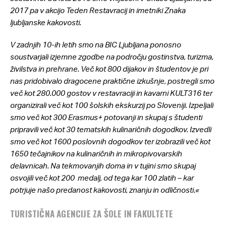
2017 pa v akcijo Teden Restavracij in imetniki Znaka
ljubljanske kakovosti.
V zadnjih 10-ih letih smo na BIC Ljubljana ponosno
soustvarjali izjemne zgodbe na področju gostinstva, turizma,
živilstva in prehrane. Več kot 800 dijakov in študentov je pri
nas pridobivalo dragocene praktične izkušnje, postregli smo
več kot 280.000 gostov v restavraciji in kavarni KULT316 ter
organizirali več kot 100 šolskih ekskurzij po Sloveniji. Izpeljali
smo več kot 300 Erasmus+ potovanji in skupaj s študenti
pripravili več kot 30 tematskih kulinaričnih dogodkov. Izvedli
smo več kot 1600 poslovnih dogodkov ter izobrazili več kot
1650 tečajnikov na kulinaričnih in mikropivovarskih
delavnicah. Na tekmovanjih doma in v tujini smo skupaj
osvojili več kot 200 medalj, od tega kar 100 zlatih – kar
potrjuje našo predanost kakovosti, znanju in odličnosti
.
«
TURISTIČNA AGENCIJE ZA ŠOLE IN FAKULTETE