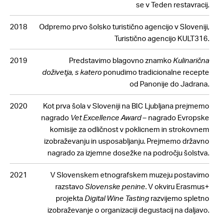
se v Teden restavracij.
2018
Odpremo prvo šolsko turistično agencijo v Sloveniji,
Turistično agencijo KULT316.
2019
Predstavimo blagovno znamko
Kulinarična
doživetja, s katero
ponudimo tradicionalne recepte
od Panonije do Jadrana.
2020
Kot prva šola v Sloveniji na BIC Ljubljana prejmemo
nagrado
Vet Excellence Award
– nagrado Evropske
komisije za odličnost v poklicnem in strokovnem
izobraževanju in usposabljanju. Prejmemo državno
nagrado za izjemne dosežke na področju šolstva.
2021
V Slovenskem etnografskem muzeju postavimo
razstavo
Slovenske penine
. V okviru Erasmus+
projekta
Digital Wine Tasting
razvijemo spletno
izobraževanje o organizaciji degustacij na daljavo.