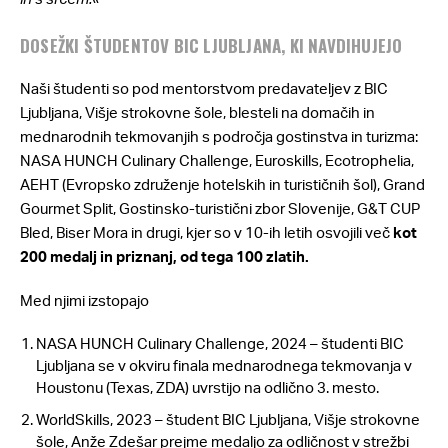
DOSEŽKI ŠTUDENTOV BIC LJUBLJANA, KI NAVDIHUJEJO
Naši študenti so pod mentorstvom predavateljev z BIC
Ljubljana, Višje strokovne šole, blesteli na domačih in
mednarodnih tekmovanjih s področja gostinstva in turizma:
NASA HUNCH Culinary Challenge, Euroskills, Ecotrophelia,
AEHT (Evropsko združenje hotelskih in turističnih šol), Grand
Gourmet Split, Gostinsko-turistični zbor Slovenije, G&T CUP
Bled, Biser Mora in drugi, kjer so v 10-ih letih osvojili več
kot
200 medalj in priznanj, od tega 100 zlatih.
Med njimi izstopajo
NASA HUNCH Culinary Challenge, 2024 – študenti BIC
Ljubljana se v okviru finala mednarodnega tekmovanja v
Houstonu (Texas, ZDA) uvrstijo na odlično 3. mesto.
WorldSkills, 2023 – študent BIC Ljubljana, Višje strokovne
šole, Anže Zdešar prejme medaljo za odličnost v strežbi