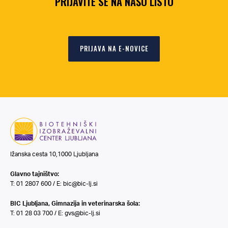
PRIJAVITE SE NA NAŠO LISTO
PRIJAVA NA E-NOVICE
Ižanska cesta 10,1000 Ljubljana
Glavno tajništvo:
T: 01 2807 600 / E:
bic@bic-lj.si
BIC Ljubljana, Gimnazija in veterinarska šola:
T: 01 28 03 700 / E:
gvs@bic-lj.si