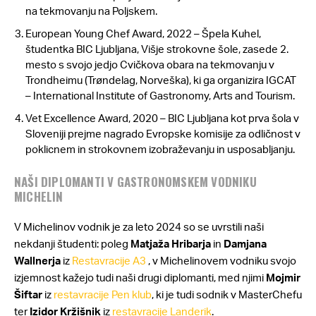
na tekmovanju na Poljskem.
European Young Chef Award, 2022 – Špela Kuhel,
študentka BIC Ljubljana, Višje strokovne šole, zasede 2.
mesto s svojo jedjo Cvičkova obara na tekmovanju v
Trondheimu (Trøndelag, Norveška), ki ga organizira IGCAT
– International Institute of Gastronomy, Arts and Tourism.
Vet Excellence Award, 2020 – BIC Ljubljana kot prva šola v
Sloveniji prejme nagrado Evropske komisije za odličnost v
poklicnem in strokovnem izobraževanju in usposabljanju.
NAŠI DIPLOMANTI V GASTRONOMSKEM VODNIKU
MICHELIN
V Michelinov vodnik je za leto 2024 so se uvrstili naši
nekdanji študenti: poleg
Matjaža Hribarja
in
Damjana
Wallnerja
iz
Restavracije A3
, v Michelinovem vodniku svojo
izjemnost kažejo tudi naši drugi diplomanti, med njimi
Mojmir
Šiftar
iz
restavracije Pen klub
, ki je tudi sodnik v MasterChefu
ter
Izidor Kržišnik
iz
restavracije Landerik
.