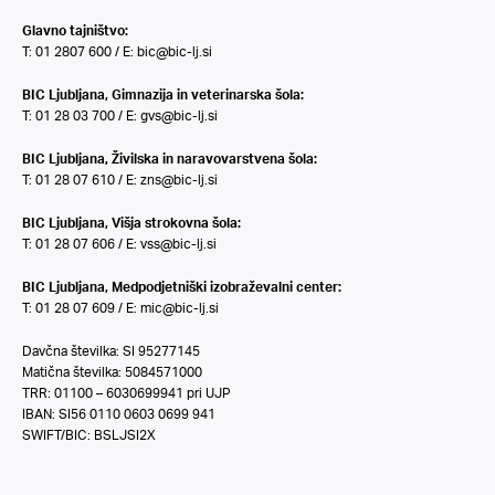
Glavno tajništvo:
T: 01 2807 600 / E:
bic@bic-lj.si
BIC Ljubljana, Gimnazija in veterinarska šola:
T: 01 28 03 700 / E:
gvs@bic-lj.si
BIC Ljubljana, Živilska in naravovarstvena šola:
T: 01 28 07 610 / E:
zns@bic-lj.si
BIC Ljubljana, Višja strokovna šola:
T: 01 28 07 606 / E:
vss@bic-lj.si
BIC Ljubljana, Medpodjetniški izobraževalni center:
T: 01 28 07 609 / E:
mic@bic-lj.si
Davčna številka: SI 95277145
Matična številka: 5084571000
TRR: 01100 – 6030699941 pri UJP
IBAN: SI56 0110 0603 0699 941
SWIFT/BIC: BSLJSI2X