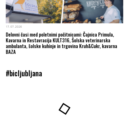
17. 07. 2026
Delovni časi med poletnimi počitnicami: Čajnica Primula,
Kavarna in Restavracija KULT316, Šolska veterinarska
ambulanta, šolske kuhinje in trgovina Kruh&Cukr, kavarna
BAZA
#bicljubljana