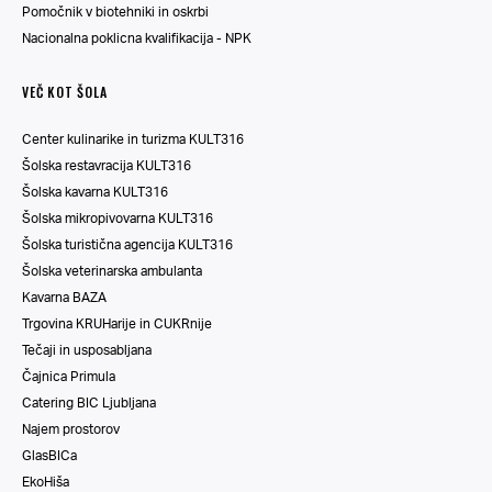
Pomočnik v biotehniki in oskrbi
Nacionalna poklicna kvalifikacija - NPK
VEČ KOT ŠOLA
Center kulinarike in turizma KULT316
Šolska restavracija KULT316
Šolska kavarna KULT316
Šolska mikropivovarna KULT316
Šolska turistična agencija KULT316
Šolska veterinarska ambulanta
Kavarna BAZA
Trgovina KRUHarije in CUKRnije
Tečaji in usposabljana
Čajnica Primula
Catering BIC Ljubljana
Najem prostorov
GlasBICa
EkoHiša