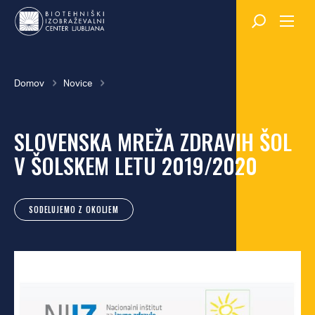
Skok
na
glavno
vsebino
Breadcrumb
Domov
Novice
SLOVENSKA MREŽA ZDRAVIH ŠOL
V ŠOLSKEM LETU 2019/2020
SODELUJEMO Z OKOLJEM