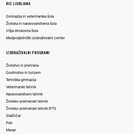
BIC LJUBLJANA
Gimnazija in veterinarska šola
Živilska in naravovarstvena šola
Višja strokovna šola
Medpodjetniški izobraževalni center
IZOBRAŽEVALNI PROGRAMI
Živilstvo in prehrana
Gostinstvo in turizem
Tehniška gimnazija
Veterinarski tehnik
Naravovarstveni tehnik
Živilsko-prehranski tehnik
Živilsko-prehranski tehnik (PTI)
Slaščičar
Pek
Mesar