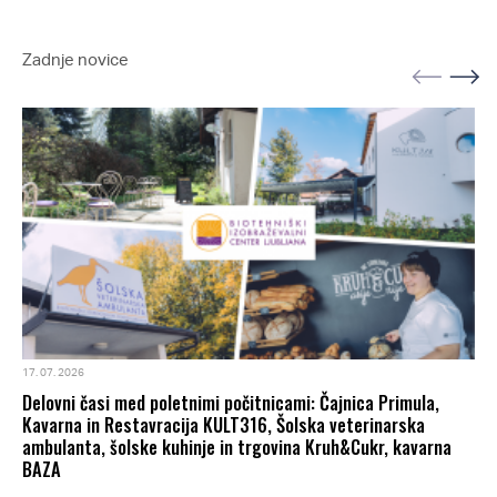
Zadnje novice
17. 07. 2026
Delovni časi med poletnimi počitnicami: Čajnica Primula,
Kavarna in Restavracija KULT316, Šolska veterinarska
ambulanta, šolske kuhinje in trgovina Kruh&Cukr, kavarna
BAZA