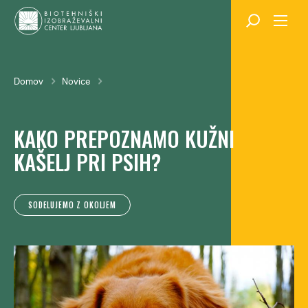
Skok
na
glavno
vsebino
Breadcrumb
Domov
Novice
KAKO PREPOZNAMO KUŽNI
KAŠELJ PRI PSIH?
SODELUJEMO Z OKOLJEM