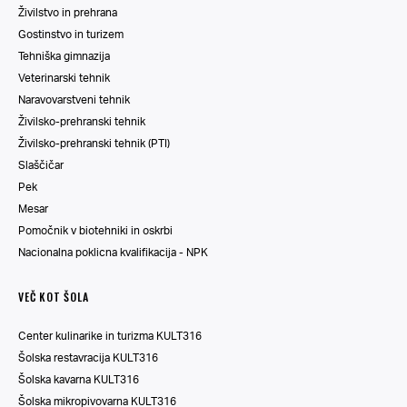
Živilstvo in prehrana
Gostinstvo in turizem
Tehniška gimnazija
Veterinarski tehnik
Naravovarstveni tehnik
Živilsko-prehranski tehnik
Živilsko-prehranski tehnik (PTI)
Slaščičar
Pek
Mesar
Pomočnik v biotehniki in oskrbi
Nacionalna poklicna kvalifikacija - NPK
VEČ KOT ŠOLA
Center kulinarike in turizma KULT316
Šolska restavracija KULT316
Šolska kavarna KULT316
Šolska mikropivovarna KULT316