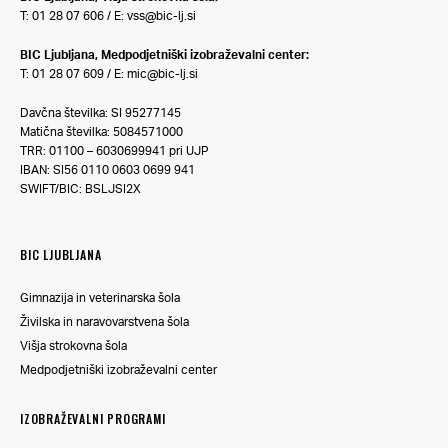
T: 01 28 07 606 / E:
vss@bic-lj.si
BIC Ljubljana, Medpodjetniški izobraževalni center:
T: 01 28 07 609 / E:
mic@bic-lj.si
Davčna številka: SI 95277145
Matična številka: 5084571000
TRR: 01100 – 6030699941 pri UJP
IBAN: SI56 0110 0603 0699 941
SWIFT/BIC: BSLJSI2X
BIC LJUBLJANA
Gimnazija in veterinarska šola
Živilska in naravovarstvena šola
Višja strokovna šola
Medpodjetniški izobraževalni center
IZOBRAŽEVALNI PROGRAMI