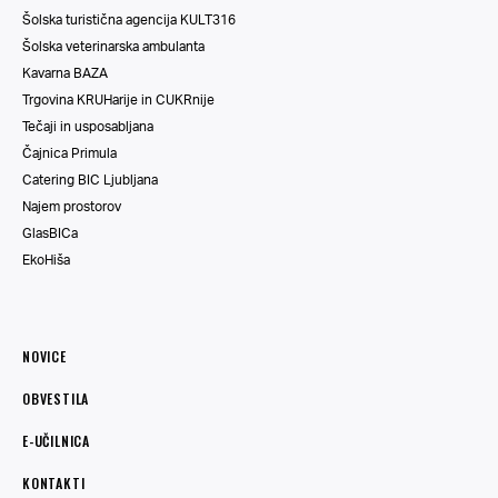
Šolska turistična agencija KULT316
Šolska veterinarska ambulanta
Kavarna BAZA
Trgovina KRUHarije in CUKRnije
Tečaji in usposabljana
Čajnica Primula
Catering BIC Ljubljana
Najem prostorov
GlasBICa
EkoHiša
NOVICE
OBVESTILA
E-UČILNICA
KONTAKTI