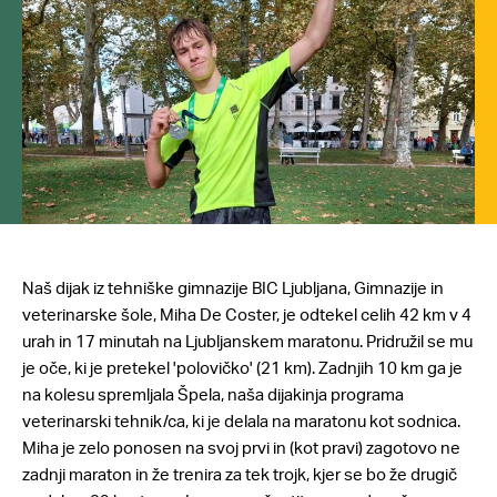
Naš dijak iz tehniške gimnazije BIC Ljubljana, Gimnazije in
veterinarske šole, Miha De Coster, je odtekel celih 42 km v 4
urah in 17 minutah na Ljubljanskem maratonu. Pridružil se mu
je oče, ki je pretekel 'polovičko' (21 km). Zadnjih 10 km ga je
na kolesu spremljala Špela, naša dijakinja programa
veterinarski tehnik/ca, ki je delala na maratonu kot sodnica.
Miha je zelo ponosen na svoj prvi in (kot pravi) zagotovo ne
zadnji maraton in že trenira za tek trojk, kjer se bo že drugič