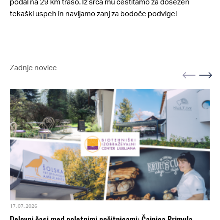
podal na 29 km traso. Iz srca mu čestitamo za dosežen
tekaški uspeh in navijamo zanj za bodoče podvige!
Zadnje novice
17. 07. 2026
Delovni časi med poletnimi počitnicami: Čajnica Primula,