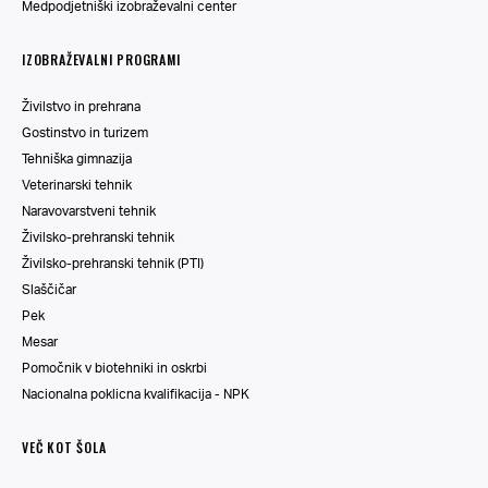
Medpodjetniški izobraževalni center
IZOBRAŽEVALNI PROGRAMI
Živilstvo in prehrana
Gostinstvo in turizem
Tehniška gimnazija
Veterinarski tehnik
Naravovarstveni tehnik
Živilsko-prehranski tehnik
Živilsko-prehranski tehnik (PTI)
Slaščičar
Pek
Mesar
Pomočnik v biotehniki in oskrbi
Nacionalna poklicna kvalifikacija - NPK
VEČ KOT ŠOLA