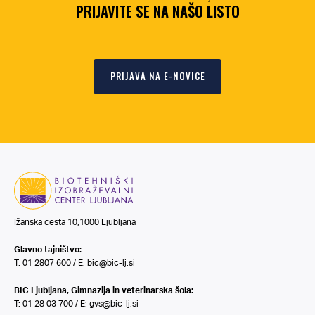
PRIJAVITE SE NA NAŠO LISTO
PRIJAVA NA E-NOVICE
Ižanska cesta 10,1000 Ljubljana
Glavno tajništvo:
T: 01 2807 600 / E:
bic@bic-lj.si
BIC Ljubljana, Gimnazija in veterinarska šola:
T: 01 28 03 700 / E:
gvs@bic-lj.si