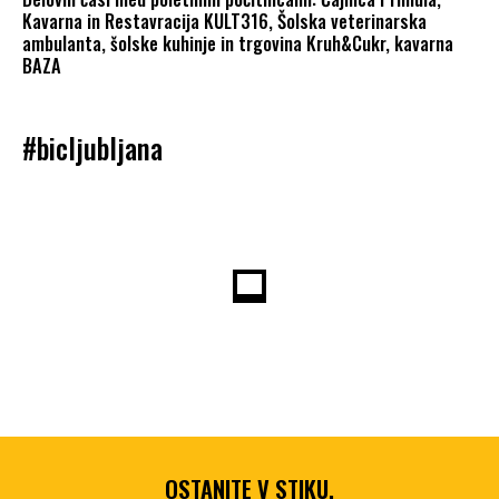
Kavarna in Restavracija KULT316, Šolska veterinarska
ambulanta, šolske kuhinje in trgovina Kruh&Cukr, kavarna
BAZA
#bicljubljana
OSTANITE V STIKU,