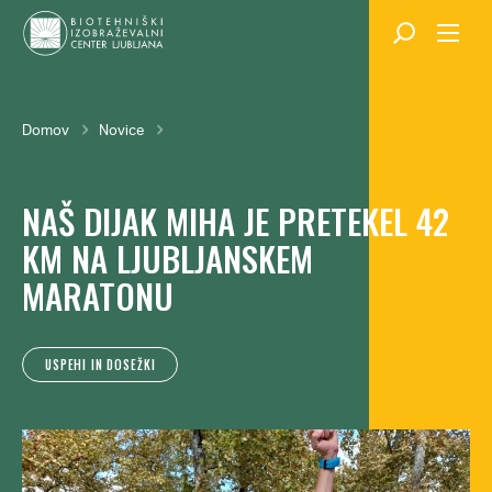
Skok
na
glavno
vsebino
Breadcrumb
Domov
Novice
NAŠ DIJAK MIHA JE PRETEKEL 42
KM NA LJUBLJANSKEM
MARATONU
USPEHI IN DOSEŽKI