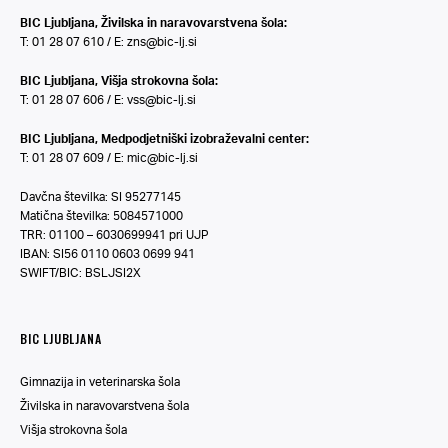
BIC Ljubljana, Živilska in naravovarstvena šola:
T: 01 28 07 610 / E:
zns@bic-lj.si
BIC Ljubljana, Višja strokovna šola:
T: 01 28 07 606 / E:
vss@bic-lj.si
BIC Ljubljana, Medpodjetniški izobraževalni center:
T: 01 28 07 609 / E:
mic@bic-lj.si
Davčna številka: SI 95277145
Matična številka: 5084571000
TRR: 01100 – 6030699941 pri UJP
IBAN: SI56 0110 0603 0699 941
SWIFT/BIC: BSLJSI2X
BIC LJUBLJANA
Gimnazija in veterinarska šola
Živilska in naravovarstvena šola
Višja strokovna šola