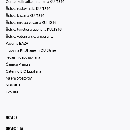
Center kulinarike in turizma KULT316
Šolska restavracija KULT316
Šolska kavarna KULT316
Šolska mikropivovarna KULT316
Šolska turistična agencija KULT316
Šolska veterinarska ambulanta
Kavarna BAZA
Trgovina KRUHarije in CUKRnije
Tečaji in usposabljana
Čajnica Primula
Catering BIC Ljubljana
Najem prostorov
GlasBICa
EkoHiša
NOVICE
OBVESTILA