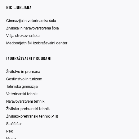
BIC LJUBLJANA
Gimnazija in veterinarska šola
Živilska in naravovarstvena šola
Višja strokovna šola
Medpodjetniški izobraževalni center
IZOBRAŽEVALNI PROGRAMI
Živilstvo in prehrana
Gostinstvo in turizem
Tehniška gimnazija
Veterinarski tehnik
Naravovarstveni tehnik
Živilsko-prehranski tehnik
Živilsko-prehranski tehnik (PTI)
Slaščičar
Pek
Mesar