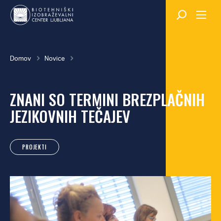
Skok
na
glavno
vsebino
Breadcrumb
Domov
Novice
ZNANI SO TERMINI BREZPLAČNIH
JEZIKOVNIH TEČAJEV
PROJEKTI