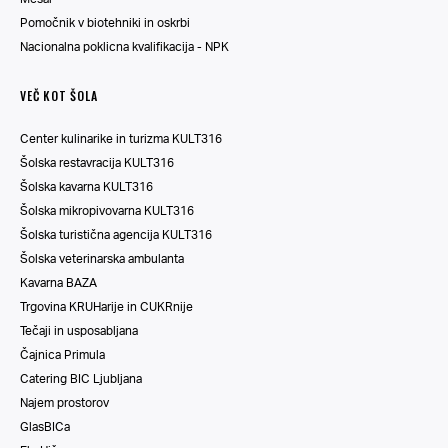
Pomočnik v biotehniki in oskrbi
Nacionalna poklicna kvalifikacija - NPK
VEČ KOT ŠOLA
Center kulinarike in turizma KULT316
Šolska restavracija KULT316
Šolska kavarna KULT316
Šolska mikropivovarna KULT316
Šolska turistična agencija KULT316
Šolska veterinarska ambulanta
Kavarna BAZA
Trgovina KRUHarije in CUKRnije
Tečaji in usposabljana
Čajnica Primula
Catering BIC Ljubljana
Najem prostorov
GlasBICa