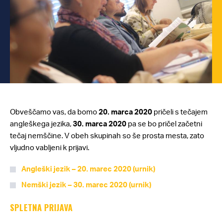
Obveščamo vas, da bomo
20. marca 2020
pričeli s tečajem
angleškega jezika,
30. marca 2020
pa se bo pričel začetni
tečaj nemščine. V obeh skupinah so še prosta mesta, zato
vljudno vabljeni k prijavi.
Angleški jezik – 20. marec 2020 (urnik)
Nemški jezik – 30. marec 2020 (urnik)
SPLETNA PRIJAVA