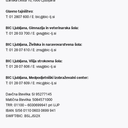
Ižanska cesta 10,1000 Ljubljana
Glavno tajništvo:
T: 01 2807 600 / E:
bic@bic-lj.si
BIC Ljubljana, Gimnazija in veterinarska šola:
T: 01 28 03 700 / E:
gvs@bic-lj.si
BIC Ljubljana, Živilska in naravovarstvena šola:
T: 01 28 07 610 / E:
zns@bic-lj.si
BIC Ljubljana, Višja strokovna šola:
T: 01 28 07 606 / E:
vss@bic-lj.si
BIC Ljubljana, Medpodjetniški izobraževalni center:
T: 01 28 07 609 / E:
mic@bic-lj.si
Davčna številka: SI 95277145
Matična številka: 5084571000
TRR: 01100 – 6030699941 pri UJP
IBAN: SI56 0110 0603 0699 941
SWIFT/BIC: BSLJSI2X