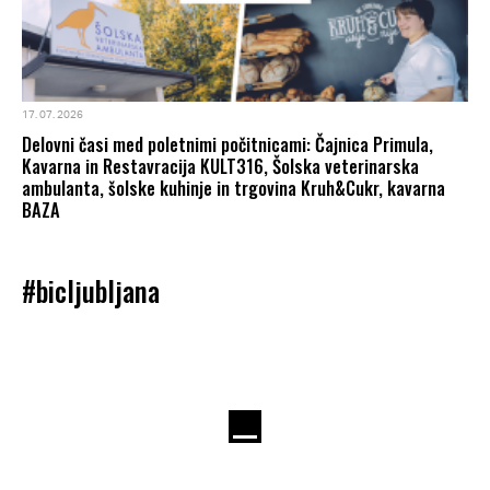
17. 07. 2026
Delovni časi med poletnimi počitnicami: Čajnica Primula,
Kavarna in Restavracija KULT316, Šolska veterinarska
ambulanta, šolske kuhinje in trgovina Kruh&Cukr, kavarna
BAZA
#bicljubljana