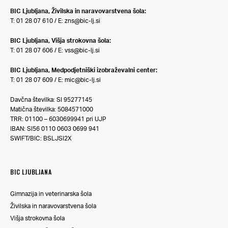
BIC Ljubljana, Živilska in naravovarstvena šola:
T: 01 28 07 610 / E:
zns@bic-lj.si
BIC Ljubljana, Višja strokovna šola:
T: 01 28 07 606 / E:
vss@bic-lj.si
BIC Ljubljana, Medpodjetniški izobraževalni center:
T: 01 28 07 609 / E:
mic@bic-lj.si
Davčna številka: SI 95277145
Matična številka: 5084571000
TRR: 01100 – 6030699941 pri UJP
IBAN: SI56 0110 0603 0699 941
SWIFT/BIC: BSLJSI2X
BIC LJUBLJANA
Gimnazija in veterinarska šola
Živilska in naravovarstvena šola
Višja strokovna šola