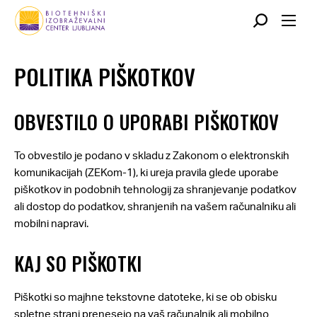
Skok
na
glavno
POLITIKA PIŠKOTKOV
vsebino
OBVESTILO O UPORABI PIŠKOTKOV
To obvestilo je podano v skladu z Zakonom o elektronskih
komunikacijah (ZEKom-1), ki ureja pravila glede uporabe
piškotkov in podobnih tehnologij za shranjevanje podatkov
ali dostop do podatkov, shranjenih na vašem računalniku ali
mobilni napravi.
KAJ SO PIŠKOTKI
Piškotki so majhne tekstovne datoteke, ki se ob obisku
spletne strani prenesejo na vaš računalnik ali mobilno