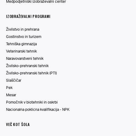
Medpodjetniški izobraževalni center
IZOBRAŽEVALNI PROGRAMI
Živilstvo in prehrana
Gostinstvo in turizem
Tehniška gimnazija
Veterinarski tehnik
Naravovarstveni tehnik
Živilsko-prehranski tehnik
Živilsko-prehranski tehnik (PTI)
Slaščičar
Pek
Mesar
Pomočnik v biotehniki in oskrbi
Nacionalna poklicna kvalifikacija - NPK
VEČ KOT ŠOLA