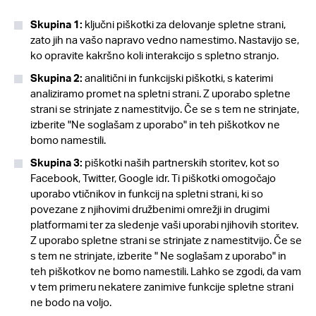
Skupina 1:
ključni piškotki za delovanje spletne strani,
zato jih na vašo napravo vedno namestimo. Nastavijo se,
ko opravite kakršno koli interakcijo s spletno stranjo.
Skupina 2:
analitični in funkcijski piškotki, s katerimi
analiziramo promet na spletni strani. Z uporabo spletne
strani se strinjate z namestitvijo. Če se s tem ne strinjate,
izberite "Ne soglašam z uporabo" in teh piškotkov ne
bomo namestili.
Skupina 3:
piškotki naših partnerskih storitev, kot so
Facebook, Twitter, Google idr. Ti piškotki omogočajo
uporabo vtičnikov in funkcij na spletni strani, ki so
povezane z njihovimi družbenimi omrežji in drugimi
platformami ter za sledenje vaši uporabi njihovih storitev.
Z uporabo spletne strani se strinjate z namestitvijo. Če se
s tem ne strinjate, izberite " Ne soglašam z uporabo" in
teh piškotkov ne bomo namestili. Lahko se zgodi, da vam
v tem primeru nekatere zanimive funkcije spletne strani
ne bodo na voljo.