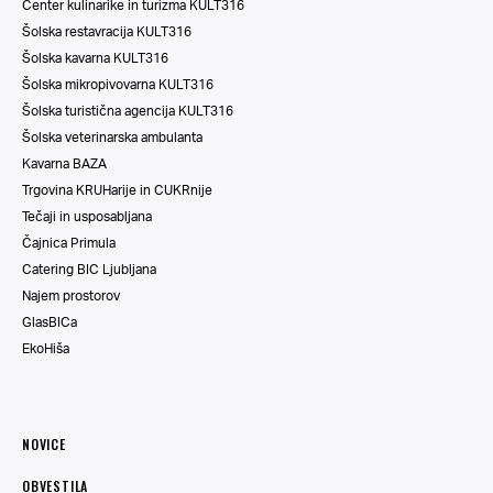
Center kulinarike in turizma KULT316
Šolska restavracija KULT316
Šolska kavarna KULT316
Šolska mikropivovarna KULT316
Šolska turistična agencija KULT316
Šolska veterinarska ambulanta
Kavarna BAZA
Trgovina KRUHarije in CUKRnije
Tečaji in usposabljana
Čajnica Primula
Catering BIC Ljubljana
Najem prostorov
GlasBICa
EkoHiša
NOVICE
OBVESTILA