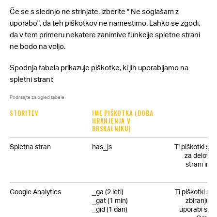
Če se s slednjo ne strinjate, izberite " Ne soglašam z
uporabo", da teh piškotkov ne namestimo. Lahko se zgodi,
da v tem primeru nekatere zanimive funkcije spletne strani
ne bodo na voljo.
Spodnja tabela prikazuje piškotke, ki jih uporabljamo na
spletni strani:
Podrsajte za ogled tabele
STORITEV
IME PIŠKOTKA (DOBA
HRANJENJA V
BRSKALNIKU)
Spletna stran
has_js
Ti piškotki s
za delovan
strani in 
Google Analytics
_ga (2 leti)
Ti piškotki so
_gat (1 min)
zbiranju i
_gid (1 dan)
uporabi sple