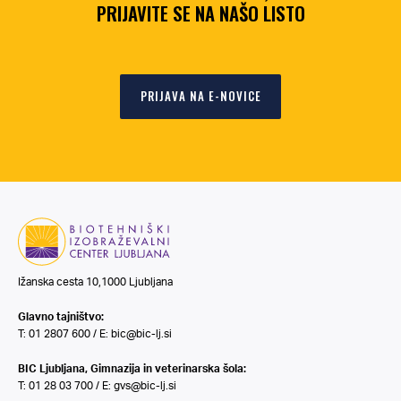
PRIJAVITE SE NA NAŠO LISTO
PRIJAVA NA E-NOVICE
Ižanska cesta 10,1000 Ljubljana
Glavno tajništvo:
T: 01 2807 600 / E:
bic@bic-lj.si
BIC Ljubljana, Gimnazija in veterinarska šola:
T: 01 28 03 700 / E:
gvs@bic-lj.si