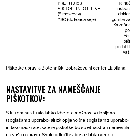
PREF (10 let)
Ta način 
VISITOR_INFO1_LIVE
nobenega
(8 mesecev)
dokler ne
YSC (do konca seje)
gumba za pr
Ko začnete 
posne
YouTu
piškot
podatki ne
vaše z
Piškotke upravlja Biotehniški izobraževalni center Ljubljana.
NASTAVITVE ZA NAMEŠČANJE
PIŠKOTKOV:
S klikom na stikalo lahko izberete možnost vklopljeno
(soglašam z uporabo) ali izklopljeno (ne soglašam z uporabo)
in tako nadzirate, katere piškotke bo spletna stran namestila
na vašo napravo. Svojo odločitev boste lahko vedno