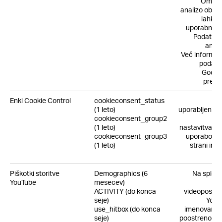
Omogo
analizo obisk
lahko 
uporabniško
Podatki s
anoni
Več informaci
podatko
Google
prebe
Enki Cookie Control
cookieconsent_status
Ti 
(1 leto)
uporabljeni za
cookieconsent_group2
i
(1 leto)
nastavitvah, 
cookieconsent_group3
uporabo pi
(1 leto)
strani in 
Piškotki storitve
Demographics (6
Na spletn
YouTube
mesecev)
ACTIVITY (do konca
videoposnetk
seje)
YouT
use_hitbox (do konca
imenovanem
seje)
poostreno za