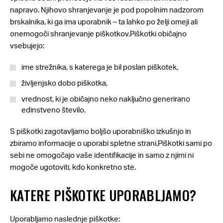
napravo. Njihovo shranjevanje je pod popolnim nadzorom
brskalnika, ki ga ima uporabnik – ta lahko po želji omeji ali
onemogoči shranjevanje piškotkov.Piškotki običajno
vsebujejo:
ime strežnika, s katerega je bil poslan piškotek,
življenjsko dobo piškotka,
vrednost, ki je običajno neko naključno generirano
edinstveno število.
S piškotki zagotavljamo boljšo uporabniško izkušnjo in
zbiramo informacije o uporabi spletne strani.Piškotki sami po
sebi ne omogočajo vaše identifikacije in samo z njimi ni
mogoče ugotoviti, kdo konkretno ste.
KATERE PIŠKOTKE UPORABLJAMO?
Uporabljamo naslednje piškotke: