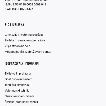
IBAN: SI56 0110 0603 0699 941
SWIFT/BIC: BSLJSI2X
BIC LJUBLJANA
Gimnazija in veterinarska šola
Živilska in naravovarstvena šola
Višja strokovna šola
Medpodjetniški izobraževalni center
IZOBRAŽEVALNI PROGRAMI
Živilstvo in prehrana
Gostinstvo in turizem
Tehniška gimnazija
Veterinarski tehnik
Naravovarstveni tehnik
Živilsko-prehranski tehnik