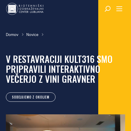
Skok
na
glavno
vsebino
Breadcrumb
Domov
Novice
V RESTAVRACIJI KULT316 SMO
PRIPRAVILI INTERAKTIVNO
VEČERJO Z VINI GRAVNER
SODELUJEMO Z OKOLJEM