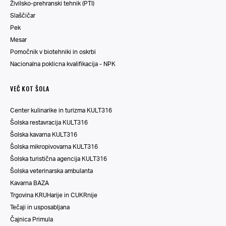
Živilsko-prehranski tehnik (PTI)
Slaščičar
Pek
Mesar
Pomočnik v biotehniki in oskrbi
Nacionalna poklicna kvalifikacija - NPK
VEČ KOT ŠOLA
Center kulinarike in turizma KULT316
Šolska restavracija KULT316
Šolska kavarna KULT316
Šolska mikropivovarna KULT316
Šolska turistična agencija KULT316
Šolska veterinarska ambulanta
Kavarna BAZA
Trgovina KRUHarije in CUKRnije
Tečaji in usposabljana
Čajnica Primula