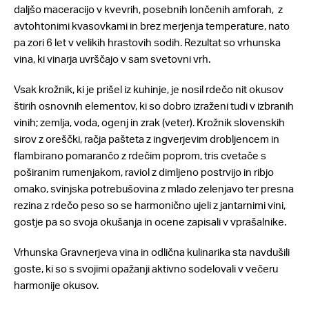
daljšo maceracijo v kvevrih, posebnih lončenih amforah, z
avtohtonimi kvasovkami in brez merjenja temperature, nato
pa zori 6 let v velikih hrastovih sodih. Rezultat so vrhunska
vina, ki vinarja uvrščajo v sam svetovni vrh.
Vsak krožnik, ki je prišel iz kuhinje, je nosil rdečo nit okusov
štirih osnovnih elementov, ki so dobro izraženi tudi v izbranih
vinih; zemlja, voda, ogenj in zrak (veter). Krožnik slovenskih
sirov z oreščki, račja pašteta z ingverjevim drobljencem in
flambirano pomarančo z rdečim poprom, tris cvetače s
poširanim rumenjakom, raviol z dimljeno postrvijo in ribjo
omako, svinjska potrebušovina z mlado zelenjavo ter presna
rezina z rdečo peso so se harmonično ujeli z jantarnimi vini,
gostje pa so svoja okušanja in ocene zapisali v vprašalnike.
Vrhunska Gravnerjeva vina in odlična kulinarika sta navdušili
goste, ki so s svojimi opažanji aktivno sodelovali v večeru
harmonije okusov.