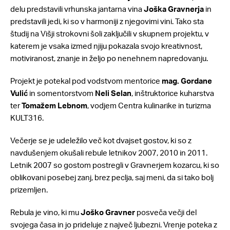
delu predstavili vrhunska jantarna vina
Joška Gravnerja
in
predstavili jedi, ki so v harmoniji z njegovimi vini. Tako sta
študij na Višji strokovni šoli zaključili v skupnem projektu, v
katerem je vsaka izmed njiju pokazala svojo kreativnost,
motiviranost, znanje in željo po nenehnem napredovanju.
Projekt je potekal pod vodstvom mentorice
mag. Gordane
Vulić
in somentorstvom
Neli Selan
, inštruktorice kuharstva
ter
Tomažem Lebnom
, vodjem Centra kulinarike in turizma
KULT316.
Večerje se je udeležilo več kot dvajset gostov, ki so z
navdušenjem okušali rebule letnikov 2007, 2010 in 2011.
Letnik 2007 so gostom postregli v Gravnerjem kozarcu, ki so
oblikovani posebej zanj, brez peclja, saj meni, da si tako bolj
prizemljen.
Rebula je vino, ki mu
Joško Gravner
posveča večji del
svojega časa in jo prideluje z največ ljubezni. Vrenje poteka z