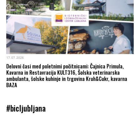
17. 07. 2026
Delovni časi med poletnimi počitnicami: Čajnica Primula,
Kavarna in Restavracija KULT316, Šolska veterinarska
ambulanta, šolske kuhinje in trgovina Kruh&Cukr, kavarna
BAZA
#bicljubljana