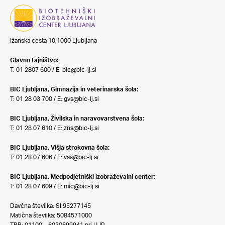
Ižanska cesta 10,1000 Ljubljana
Glavno tajništvo:
T: 01 2807 600 / E:
bic@bic-lj.si
BIC Ljubljana, Gimnazija in veterinarska šola:
T: 01 28 03 700 / E:
gvs@bic-lj.si
BIC Ljubljana, Živilska in naravovarstvena šola:
T: 01 28 07 610 / E:
zns@bic-lj.si
BIC Ljubljana, Višja strokovna šola:
T: 01 28 07 606 / E:
vss@bic-lj.si
BIC Ljubljana, Medpodjetniški izobraževalni center:
T: 01 28 07 609 / E:
mic@bic-lj.si
Davčna številka: SI 95277145
Matična številka: 5084571000
TRR: 01100 – 6030699941 pri UJP