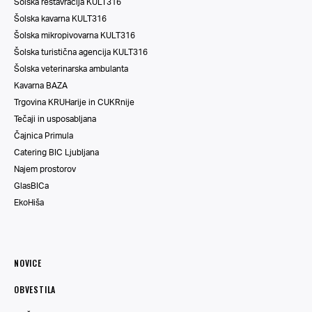
Šolska restavracija KULT316
Šolska kavarna KULT316
Šolska mikropivovarna KULT316
Šolska turistična agencija KULT316
Šolska veterinarska ambulanta
Kavarna BAZA
Trgovina KRUHarije in CUKRnije
Tečaji in usposabljana
Čajnica Primula
Catering BIC Ljubljana
Najem prostorov
GlasBICa
EkoHiša
NOVICE
OBVESTILA