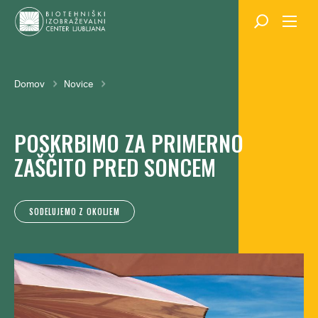
Skok
na
glavno
vsebino
Breadcrumb
Domov
Novice
POSKRBIMO ZA PRIMERNO
ZAŠČITO PRED SONCEM
SODELUJEMO Z OKOLJEM