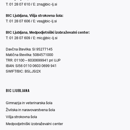
T: 01 28 07 610 / E:
zns@bic-lj.si
BIC Ljubljana, Višja strokovna šola:
T: 01 28 07 606 / E:
vss@bic-lj.si
BIC Ljubljana, Medpodjetniški izobraževalni center:
T: 01 28 07 609 / E:
mic@bic-lj.si
Davčna številka: SI 95277145
Matična številka: 5084571000
TRR: 01100 – 6030699941 pri UJP
IBAN: SI56 0110 0603 0699 941
SWIFT/BIC: BSLJSI2X
BIC LJUBLJANA
Gimnazija in veterinarska šola
Živilska in naravovarstvena šola
Višja strokovna šola
Medpodjetniški izobraževalni center