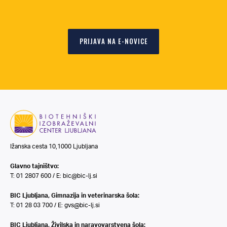
PRIJAVA NA E-NOVICE
Ižanska cesta 10,1000 Ljubljana
Glavno tajništvo:
T: 01 2807 600 / E:
bic@bic-lj.si
BIC Ljubljana, Gimnazija in veterinarska šola:
T: 01 28 03 700 / E:
gvs@bic-lj.si
BIC Ljubljana, Živilska in naravovarstvena šola: