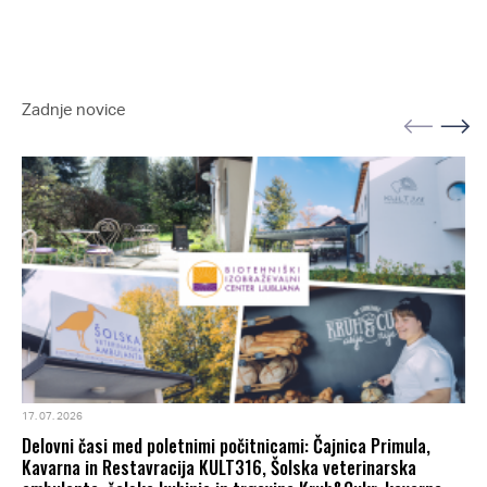
Zadnje novice
17. 07. 2026
Delovni časi med poletnimi počitnicami: Čajnica Primula,
Kavarna in Restavracija KULT316, Šolska veterinarska