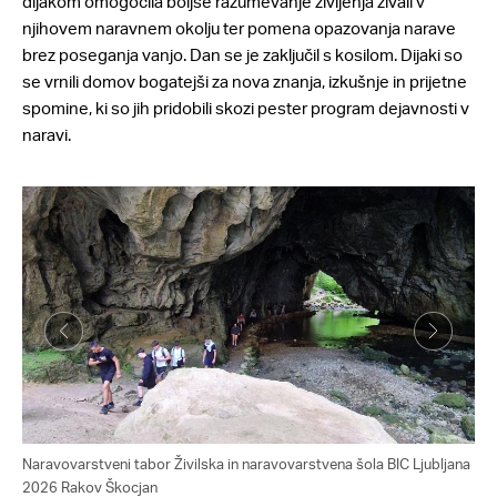
dijakom omogočila boljše razumevanje življenja živali v
njihovem naravnem okolju ter pomena opazovanja narave
brez poseganja vanjo. Dan se je zaključil s kosilom. Dijaki so
se vrnili domov bogatejši za nova znanja, izkušnje in prijetne
spomine, ki so jih pridobili skozi pester program dejavnosti v
naravi.
Naravovarstveni tabor Živilska in naravovarstvena šola BIC Ljubljana
Tab
2026 Rakov Škocjan