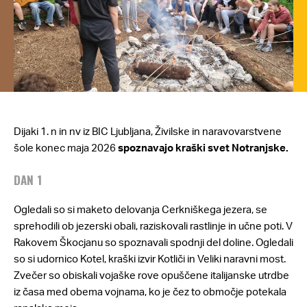
Dijaki 1. n in nv iz BIC Ljubljana, Živilske in naravovarstvene
šole konec maja 2026
spoznavajo kraški svet Notranjske.
DAN 1
Ogledali so si maketo delovanja Cerkniškega jezera, se
sprehodili ob jezerski obali, raziskovali rastlinje in učne poti. V
Rakovem Škocjanu so spoznavali spodnji del doline. Ogledali
so si udornico Kotel, kraški izvir Kotliči in Veliki naravni most.
Zvečer so obiskali vojaške rove opuščene italijanske utrdbe
iz časa med obema vojnama, ko je čez to območje potekala