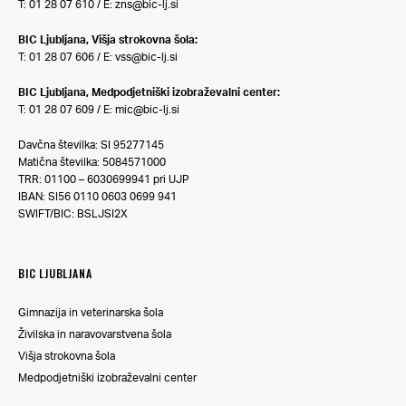
T: 01 28 07 610 / E:
zns@bic-lj.si
BIC Ljubljana, Višja strokovna šola:
T: 01 28 07 606 / E:
vss@bic-lj.si
BIC Ljubljana, Medpodjetniški izobraževalni center:
T: 01 28 07 609 / E:
mic@bic-lj.si
Davčna številka: SI 95277145
Matična številka: 5084571000
TRR: 01100 – 6030699941 pri UJP
IBAN: SI56 0110 0603 0699 941
SWIFT/BIC: BSLJSI2X
BIC LJUBLJANA
Gimnazija in veterinarska šola
Živilska in naravovarstvena šola
Višja strokovna šola
Medpodjetniški izobraževalni center