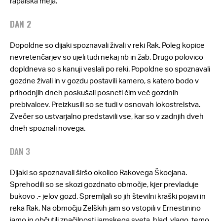
rapalska meja.
DAN 2
Dopoldne so dijaki spoznavali živali v reki Rak. Poleg kopice
nevretenčarjev so ujeli tudi nekaj rib in žab. Drugo polovico
dopldneva so s kanuji veslali po reki. Popoldne so spoznavali
gozdne živali in v gozdu postavili kamero, s katero bodo v
prihodnjih dneh poskušali posneti čim več gozdnih
prebivalcev. Preizkusili so se tudi v osnovah lokostrelstva.
Zvečer so ustvarjalno predstavili vse, kar so v zadnjih dveh
dneh spoznali novega.
DAN 3
Dijaki so spoznavali širšo okolico Rakovega Škocjana.
Sprehodili so se skozi gozdnato območje, kjer prevladuje
bukovo .- jelov gozd. Spremljali so jih številni kraški pojavi in
reka Rak. Na območju Zelških jam so vstopili v Ernestinino
jamo in občutili značilnosti jamskega sveta, hlad, vlago, temo