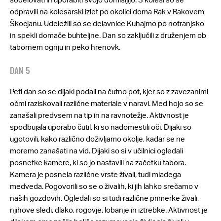
odpravili na kolesarski izlet po okolici doma Rak v Rakovem
Škocjanu. Udeležili so se delavnice Kuhajmo po notranjsko
in spekli domače buhteljne. Dan so zaključili z druženjem ob
tabornem ognju in peko hrenovk.
DAN 5
Peti dan so se dijaki podali na čutno pot, kjer so z zavezanimi
očmi raziskovali različne materiale v naravi. Med hojo so se
zanašali predvsem na tip in na ravnotežje. Aktivnost je
spodbujala uporabo čutil, ki so nadomestili oči. Dijaki so
ugotovili, kako različno doživljamo okolje, kadar se ne
moremo zanašati na vid. Dijaki so si v učilnici ogledali
posnetke kamere, ki so jo nastavili na začetku tabora.
Kamera je posnela različne vrste živali, tudi mladega
medveda. Pogovorili so se o živalih, ki jih lahko srečamo v
naših gozdovih. Ogledali so si tudi različne primerke živali,
njihove sledi, dlako, rogovje, lobanje in iztrebke. Aktivnost je