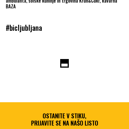
ambulanta, šolske kuhinje in trgovina Kruh&Cukr, kavarna
BAZA
#bicljubljana
OSTANITE V STIKU,
PRIJAVITE SE NA NAŠO LISTO