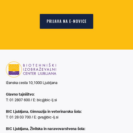
PRIJAVA NA E-NOVICE
Ižanska cesta 10,1000 Ljubljana
Glavno tajništvo:
T: 01 2807 600 / E:
bic@bic-lj.si
BIC Ljubljana, Gimnazija in veterinarska šola:
T: 01 28 03 700 / E:
gvs@bic-lj.si
BIC Ljubljana, Živilska in naravovarstvena šola: