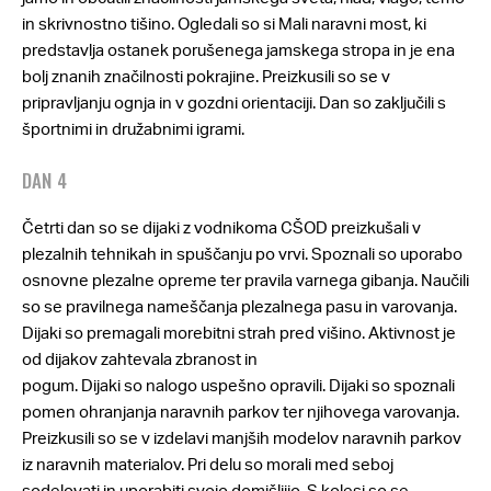
in skrivnostno tišino. Ogledali so si Mali naravni most, ki
predstavlja ostanek porušenega jamskega stropa in je ena
bolj znanih značilnosti pokrajine. Preizkusili so se v
pripravljanju ognja in v gozdni orientaciji. Dan so zaključili s
športnimi in družabnimi igrami.
DAN 4
Četrti dan so se dijaki z vodnikoma CŠOD preizkušali v
plezalnih tehnikah in spuščanju po vrvi. Spoznali so uporabo
osnovne plezalne opreme ter pravila varnega gibanja. Naučili
so se pravilnega nameščanja plezalnega pasu in varovanja.
Dijaki so premagali morebitni strah pred višino. Aktivnost je
od dijakov zahtevala zbranost in
pogum. Dijaki so nalogo uspešno opravili. Dijaki so spoznali
pomen ohranjanja naravnih parkov ter njihovega varovanja.
Preizkusili so se v izdelavi manjših modelov naravnih parkov
iz naravnih materialov. Pri delu so morali med seboj
sodelovati in uporabiti svojo domišljijo. S kolesi so se