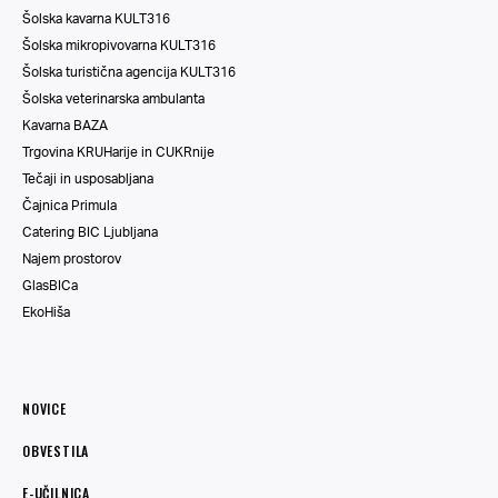
Šolska kavarna KULT316
Šolska mikropivovarna KULT316
Šolska turistična agencija KULT316
Šolska veterinarska ambulanta
Kavarna BAZA
Trgovina KRUHarije in CUKRnije
Tečaji in usposabljana
Čajnica Primula
Catering BIC Ljubljana
Najem prostorov
GlasBICa
EkoHiša
NOVICE
OBVESTILA
E-UČILNICA