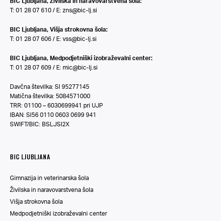
BIC Ljubljana, Živilska in naravovarstvena šola:
T: 01 28 07 610 / E:
zns@bic-lj.si
BIC Ljubljana, Višja strokovna šola:
T: 01 28 07 606 / E:
vss@bic-lj.si
BIC Ljubljana, Medpodjetniški izobraževalni center:
T: 01 28 07 609 / E:
mic@bic-lj.si
Davčna številka: SI 95277145
Matična številka: 5084571000
TRR: 01100 – 6030699941 pri UJP
IBAN: SI56 0110 0603 0699 941
SWIFT/BIC: BSLJSI2X
BIC LJUBLJANA
Gimnazija in veterinarska šola
Živilska in naravovarstvena šola
Višja strokovna šola
Medpodjetniški izobraževalni center