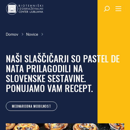
Skok
na
glavno
vsebino
Breadcrumb
Domov
Novice
NAŠI SLAŠČIČARJI SO PASTEL DE
NATA PRILAGODILI NA
SLOVENSKE SESTAVINE.
PONUJAMO VAM RECEPT.
MEDNARODNA MOBILNOST