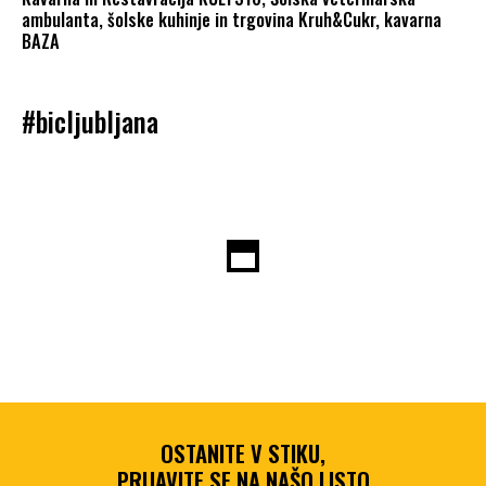
ambulanta, šolske kuhinje in trgovina Kruh&Cukr, kavarna
BAZA
#bicljubljana
OSTANITE V STIKU,
PRIJAVITE SE NA NAŠO LISTO