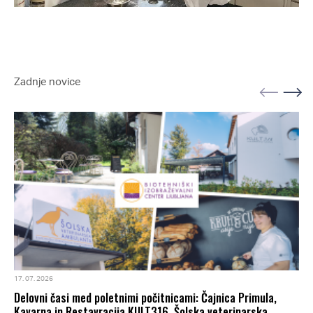
Zadnje novice
17. 07. 2026
Delovni časi med poletnimi počitnicami: Čajnica Primula,
Kavarna in Restavracija KULT316, Šolska veterinarska