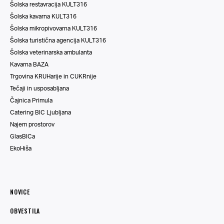
Šolska restavracija KULT316
Šolska kavarna KULT316
Šolska mikropivovarna KULT316
Šolska turistična agencija KULT316
Šolska veterinarska ambulanta
Kavarna BAZA
Trgovina KRUHarije in CUKRnije
Tečaji in usposabljana
Čajnica Primula
Catering BIC Ljubljana
Najem prostorov
GlasBICa
EkoHiša
NOVICE
OBVESTILA